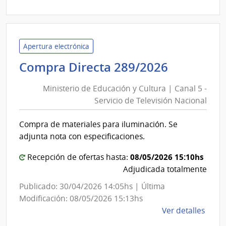
1066
|
Banc
de
Apertura electrónica
Previ
Minister
Compra Directa 289/2026
Socia
de
|
Ministerio de Educación y Cultura | Canal 5 -
Educaci
Banc
Servicio de Televisión Nacional
y
de
Cultura
Previ
Compra de materiales para iluminación. Se
|
Socia
adjunta nota con especificaciones.
Canal
5
08/05/2026 15:10hs
Recepción de ofertas hasta:
-
Adjudicada totalmente
Servicio
Publicado: 30/04/2026 14:05hs | Última
de
Modificación: 08/05/2026 15:13hs
Televisi
de
Ver detalles
Nacional
la