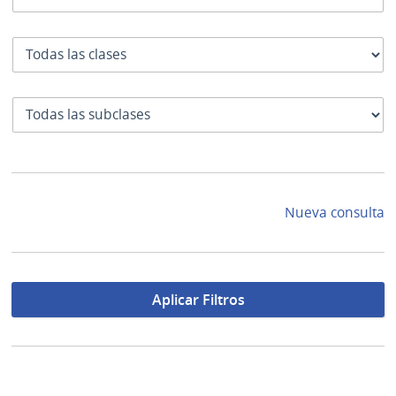
Clase
SubClase
Nueva consulta
Aplicar Filtros