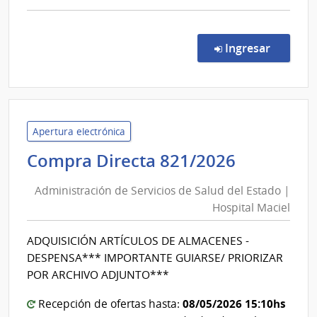
comp
Comp
Direc
en la co
Ingresar
289/
|
Minis
de
Educ
Apertura electrónica
y
Administ
Compra Directa 821/2026
Cultu
de
|
Administración de Servicios de Salud del Estado |
Servicios
Cana
Hospital Maciel
de
5
Salud
-
ADQUISICIÓN ARTÍCULOS DE ALMACENES -
del
Servi
DESPENSA*** IMPORTANTE GUIARSE/ PRIORIZAR
de
Estado
POR ARCHIVO ADJUNTO***
Telev
|
Naci
08/05/2026 15:10hs
Hospital
Recepción de ofertas hasta: