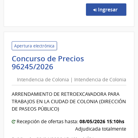
Conc
de
en la co
Ingresar
Preci
1066
|
Banc
de
Apertura electrónica
Previ
Concurso de Precios
Socia
Intendencia
96245/2026
|
de
Banc
Intendencia de Colonia | Intendencia de Colonia
Colonia
de
|
Previ
ARRENDAMIENTO DE RETROEXCAVADORA PARA
Intendencia
Socia
TRABAJOS EN LA CIUDAD DE COLONIA (DIRECCIÓN
de
DE PASEOS PÚBLICO)
Colonia
08/05/2026 15:10hs
Recepción de ofertas hasta:
Adjudicada totalmente