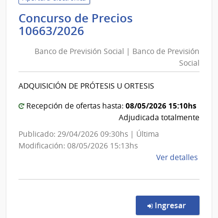
de
Concurso de Precios
Salu
Banco
10663/2026
del
de
Esta
Banco de Previsión Social | Banco de Previsión
Previsión
|
Social
Social
Hospi
|
Dr.
ADQUISICIÓN DE PRÓTESIS U ORTESIS
Gust
Banco
Saint
de
08/05/2026 15:10hs
Recepción de ofertas hasta:
Bois
Previsión
Adjudicada totalmente
Social
Publicado: 29/04/2026 09:30hs | Última
Modificación: 08/05/2026 15:13hs
de
Ver detalles
la
comp
Conc
de
en la co
Ingresar
Preci