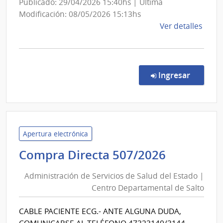
Publicado: 29/04/2026 15:40hs | Última
Modificación: 08/05/2026 15:13hs
de
Ver detalles
la
comp
Conc
de
en la co
Ingresar
Preci
9624
|
Inte
de
Apertura electrónica
Colo
Administ
Compra Directa 507/2026
|
de
Inte
Administración de Servicios de Salud del Estado |
Servicios
de
Centro Departamental de Salto
de
Colo
Salud
CABLE PACIENTE ECG.- ANTE ALGUNA DUDA,
del