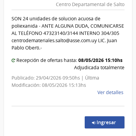
Esta
Centro Departamental de Salto
de
|
Salud
Cent
SON 24 unidades de solucion acuosa de
del
Depa
poliexanida - ANTE ALGUNA DUDA, COMUNICARSE
de
Estado
AL TELÉFONO 47323140/3144 INTERNO 304/305
Salto
|
centrodemateriales.salto@asse.com.uy LIC. Juan
Centro
Pablo Oberti.-
Departa
08/05/2026 15:10hs
Recepción de ofertas hasta:
de
Adjudicada totalmente
Salto
Publicado: 29/04/2026 09:50hs | Última
Modificación: 08/05/2026 15:13hs
de
Ver detalles
la
comp
Comp
Direc
en la co
Ingresar
498/
|