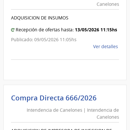
Canelones
|
Intenden
ADQUISICION DE INSUMOS
de
Canelon
13/05/2026 11:15hs
Recepción de ofertas hasta:
Publicado: 09/05/2026 11:05hs
de
Ver detalles
la
comp
Comp
Direc
695/
|
Inte
Intenden
Compra Directa 666/2026
de
de
Cane
Intendencia de Canelones | Intendencia de
Canelon
|
Canelones
|
Inte
Intenden
de