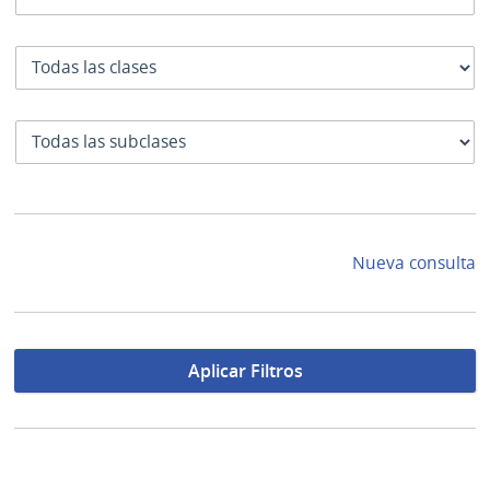
Clase
SubClase
Nueva consulta
Aplicar Filtros