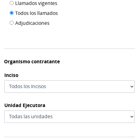
Filtro tipo
Llamados vigentes
por
de
fecha
Todos los llamados
de
publicación
Adjudicaciones
modif
Organismo contratante
Inciso
Unidad Ejecutora