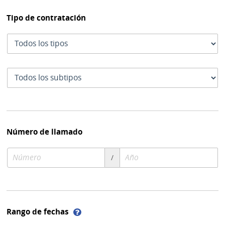
Tipo de contratación
Tipo
de
contratación
Subtipo
de
contratación
Número de llamado
Número
Año
/
de
de
compra
compra
Ayuda
Rango de fechas
sobre