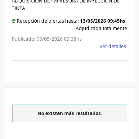
ADQUISICION DE IMPRESORA DE INYECCION DE
de
Cane
TINTA
Canelon
13/05/2026 09:45hs
Recepción de ofertas hasta:
Adjudicada totalmente
Publicado: 09/05/2026 09:38hs
de
Ver detalles
la
comp
Comp
Direc
666/
|
Inte
de
No existen más resultados.
Cane
|
Inte
de