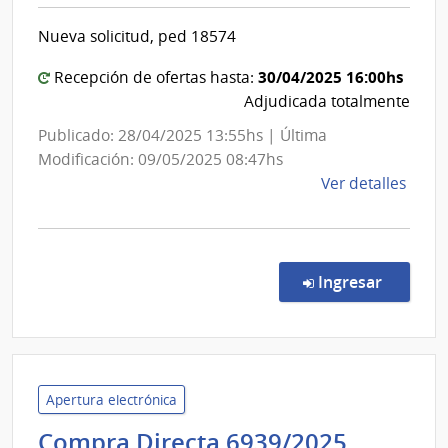
de
del
Salud
Inter
Nueva solicitud, ped 18574
del
Estado
30/04/2025 16:00hs
Recepción de ofertas hasta:
|
Adjudicada totalmente
Centro
Publicado: 28/04/2025 13:55hs | Última
Hospita
Modificación: 09/05/2025 08:47hs
Pereira
de
Ver detalles
Rossell
la
comp
Comp
Direc
en la co
Ingresar
6872
|
Admin
de
Servi
Apertura electrónica
de
Adminis
Compra Directa 6939/2025
Salu