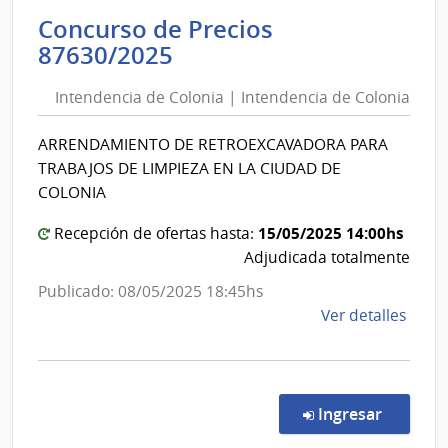
Inte
Concurso de Precios
de
Intendencia
87630/2025
Mont
de
|
Intendencia de Colonia | Intendencia de Colonia
Colonia
Inte
|
de
ARRENDAMIENTO DE RETROEXCAVADORA PARA
Intendencia
Mont
TRABAJOS DE LIMPIEZA EN LA CIUDAD DE
de
COLONIA
Colonia
15/05/2025 14:00hs
Recepción de ofertas hasta:
Adjudicada totalmente
Publicado: 08/05/2025 18:45hs
de
Ver detalles
la
comp
Conc
de
en la co
Ingresar
Preci