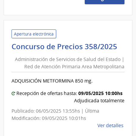
149/
|
Minis
de
Gana
Apertura electrónica
Agric
Admi
Concurso de Precios 358/2025
y
de
Pesc
Administración de Servicios de Salud del Estado |
Serv
|
Red de Atención Primaria Area Metropolitana
de
Direc
Sal
Gene
ADQUISICIÓN METFORMINA 850 mg.
del
Fores
Est
09/05/2025 10:00hs
Recepción de ofertas hasta:
|
Adjudicada totalmente
Red
Publicado: 06/05/2025 13:55hs | Última
de
Modificación: 09/05/2025 10:01hs
Ate
de
Ver detalles
Prim
la