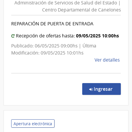
Administración de Servicios de Salud del Estado |
Servici
Centro Departamental de Canelones
de
Salud
REPARACIÓN DE PUERTA DE ENTRADA
del
Estado
09/05/2025 10:00hs
Recepción de ofertas hasta:
|
Publicado: 06/05/2025 09:00hs | Última
Centro
Modificación: 09/05/2025 10:01hs
Depart
de
Ver detalles
de
la
Canelo
comp
Comp
Direc
en la c
Ingresar
3121
|
Admin
de
Servi
Apertura electrónica
de