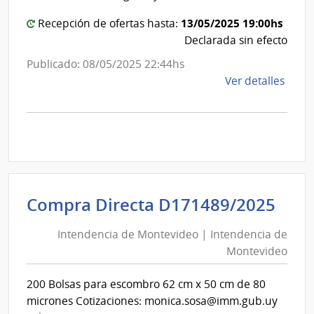
13/05/2025 19:00hs
Recepción de ofertas hasta:
Declarada sin efecto
Publicado: 08/05/2025 22:44hs
de
Ver detalles
la
comp
Comp
Direc
D171
|
Inte
Int
Compra Directa D171489/2025
de
de
Mont
Intendencia de Montevideo | Intendencia de
Mon
|
Montevideo
|
Inte
Int
de
200 Bolsas para escombro 62 cm x 50 cm de 80
de
Mont
micrones Cotizaciones: monica.sosa@imm.gub.uy
Mon