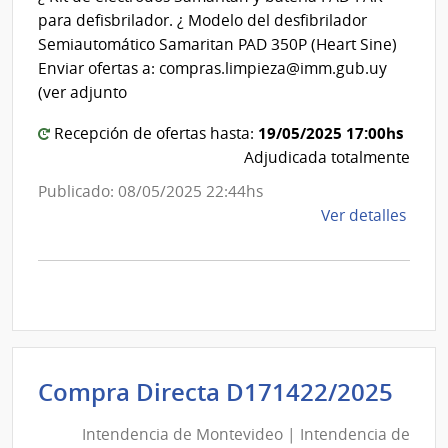
de
para defisbrilador. ¿ Modelo del desfibrilador
Montevideo
Semiautomático Samaritan PAD 350P (Heart Sine)
Enviar ofertas a: compras.limpieza@imm.gub.uy
(ver adjunto
19/05/2025 17:00hs
Recepción de ofertas hasta:
Adjudicada totalmente
Publicado: 08/05/2025 22:44hs
de
Ver detalles
la
comp
Comp
Direc
D167
|
Inte
Int
Compra Directa D171422/2025
de
de
Mont
Intendencia de Montevideo | Intendencia de
Mon