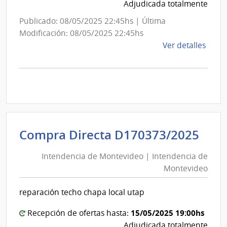
Adjudicada totalmente
Publicado: 08/05/2025 22:45hs | Última
Modificación: 08/05/2025 22:45hs
de
Ver detalles
la
comp
Comp
Direc
D171
|
Inte
Int
Compra Directa D170373/2025
de
de
Mont
Intendencia de Montevideo | Intendencia de
Mon
|
Montevideo
|
Inte
Int
de
reparación techo chapa local utap
de
Mont
Mon
15/05/2025 19:00hs
Recepción de ofertas hasta:
Adjudicada totalmente