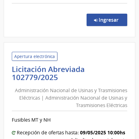
Are
comp
Met
Conc
de
en la co
Ingresar
Preci
358/
|
Admin
de
Apertura electrónica
Servi
Licitación Abreviada
de
Administración
102779/2025
Salu
Nacional
del
Administración Nacional de Usinas y Trasmisiones
de
Esta
Eléctricas | Administración Nacional de Usinas y
Usinas
|
Trasmisiones Eléctricas
y
Red
de
Trasmisiones
Fusibles MT y NH
Aten
Eléctricas
Prima
|
09/05/2025 10:00hs
Recepción de ofertas hasta:
Area