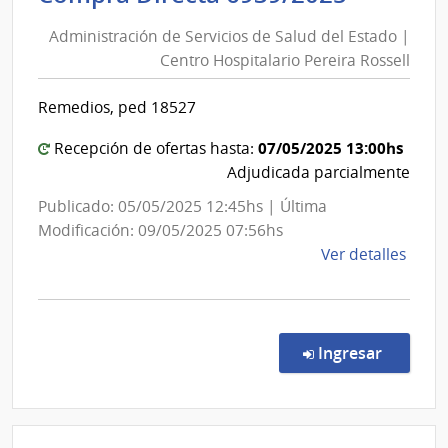
de
del
Administración de Servicios de Salud del Estado |
Servici
Esta
Centro Hospitalario Pereira Rossell
de
|
Salud
Cent
Remedios, ped 18527
del
Hospi
Perei
Estado
07/05/2025 13:00hs
Recepción de ofertas hasta:
Rosse
|
Adjudicada parcialmente
Centro
Publicado: 05/05/2025 12:45hs | Última
Hospita
Modificación: 09/05/2025 07:56hs
Pereira
de
Ver detalles
Rossell
la
comp
Comp
Direc
en la co
Ingresar
6939
|
Admin
de