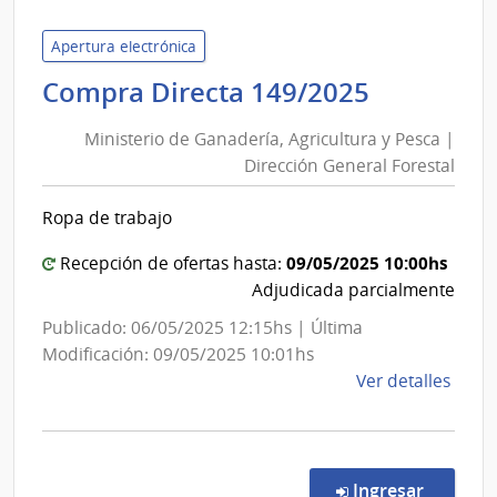
de
Pays
Apertura electrónica
|
Minister
Compra Directa 149/2025
Inte
de
de
Ministerio de Ganadería, Agricultura y Pesca |
Ganaderí
Pays
Dirección General Forestal
Agricult
y
Ropa de trabajo
Pesca
|
09/05/2025 10:00hs
Recepción de ofertas hasta:
Direcció
Adjudicada parcialmente
General
Publicado: 06/05/2025 12:15hs | Última
Forestal
Modificación: 09/05/2025 10:01hs
de
Ver detalles
la
comp
Comp
Direc
en la co
Ingresar