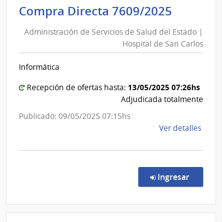
Adminis
Compra Directa 7609/2025
Servi
de
de
Administración de Servicios de Salud del Estado |
Servici
Salu
Hospital de San Carlos
de
del
Esta
Salud
Informática
|
del
Cent
Estado
13/05/2025 07:26hs
Recepción de ofertas hasta:
Hospi
|
Adjudicada totalmente
Perei
Hospita
Publicado: 09/05/2025 07:15hs
Rosse
de
de
Ver detalles
San
la
Carlos
comp
Comp
Direc
en la co
Ingresar
7609
|
Admin