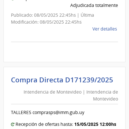
Adjudicada totalmente
Obra
Sanit
Publicado: 08/05/2025 22:45hs | Última
del
Modificación: 08/05/2025 22:45hs
Esta
de
Ver detalles
la
comp
Licit
Abre
A169
|
Inte
Int
Compra Directa D171239/2025
de
de
Mont
Intendencia de Montevideo | Intendencia de
Mon
|
Montevideo
|
Inte
Int
de
TALLERES comprasps@imm.gub.uy
de
Mont
Mon
15/05/2025 12:00hs
Recepción de ofertas hasta: