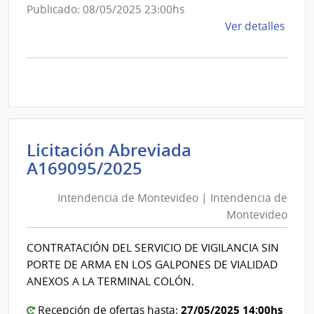
Sanit
las
Publicado: 08/05/2025 23:00hs
del
Obras
de
Ver detalles
Esta
Sanitarias
la
del
comp
Comp
Estado
Direc
1008
|
Admin
Licitación Abreviada
de
Intendencia
A169095/2025
las
de
Obra
Intendencia de Montevideo | Intendencia de
Montevideo
Sanit
Montevideo
|
del
Intendencia
Esta
CONTRATACIÓN DEL SERVICIO DE VIGILANCIA SIN
de
|
PORTE DE ARMA EN LOS GALPONES DE VIALIDAD
Montevideo
Admin
ANEXOS A LA TERMINAL COLÓN.
de
27/05/2025 14:00hs
Recepción de ofertas hasta:
las