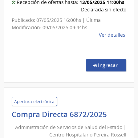
Ministerio
13/05/2025 11:00hs
Recepción de ofertas hasta:
Naci
del
Declarada sin efecto
de
Interior
Publicado: 07/05/2025 16:00hs | Última
Usin
Modificación: 09/05/2025 09:44hs
y
de
Ver detalles
Tras
la
Eléct
comp
Comp
Direc
en la co
Ingresar
98/2
|
Minis
del
Inter
Apertura electrónica
|
Adminis
Compra Directa 6872/2025
Secre
de
del
Administración de Servicios de Salud del Estado |
Servici
Minis
Centro Hospitalario Pereira Rossell