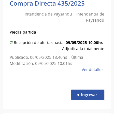
Intenden
Compra Directa 435/2025
Salu
de
del
Intendencia de Paysandú | Intendencia de
Paysand
Esta
Paysandú
|
|
Intenden
Cent
Piedra partida
de
Depa
de
Paysand
09/05/2025 10:00hs
Recepción de ofertas hasta:
Cane
Adjudicada totalmente
Publicado: 06/05/2025 13:40hs | Última
Modificación: 09/05/2025 10:01hs
de
Ver detalles
la
comp
Comp
Direc
en la c
Ingresar
435/
|
Inte