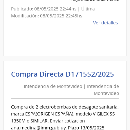
Publicado: 08/05/2025 22:44hs | Última
Modificación: 08/05/2025 22:45hs
de
Ver detalles
la
comp
Comp
Direc
D170
|
Inte
Int
Compra Directa D171552/2025
de
de
Mont
Intendencia de Montevideo | Intendencia de
Mon
|
Montevideo
|
Inte
Int
de
Compra de 2 electrobombas de desagote sanitaria,
de
Mont
marca ESPA(ORIGEN ESPAÑA), modelo VIGILEX SS
Mon
1350M o SIMILAR. Enviar cotizacion-
ana.medina@imm.gub.uy. Plazo 13/05/2025.