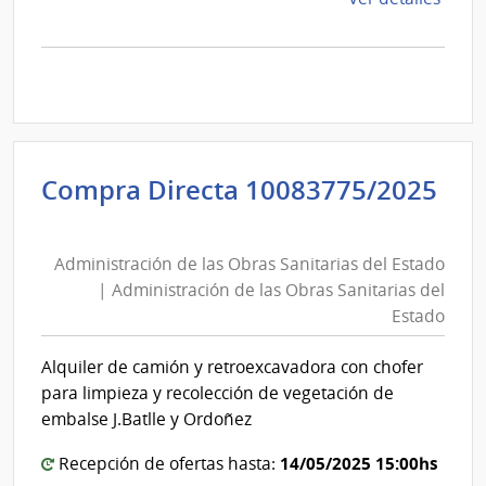
Esta
Sanitarias
la
del
comp
Comp
Estado
Direc
1008
|
Admin
Compra Directa 10083775/2025
de
Administración
las
de
Obra
Administración de las Obras Sanitarias del Estado
las
Sanit
| Administración de las Obras Sanitarias del
Obras
del
Estado
Sanitarias
Esta
del
|
Alquiler de camión y retroexcavadora con chofer
Estado
Admin
para limpieza y recolección de vegetación de
|
de
embalse J.Batlle y Ordoñez
Administración
las
14/05/2025 15:00hs
Recepción de ofertas hasta:
de
Obra