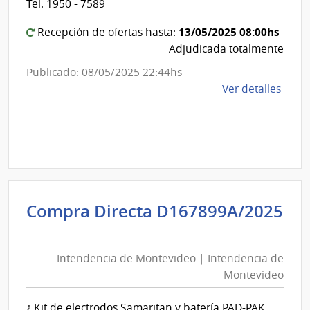
Tel. 1950 - 7589
13/05/2025 08:00hs
Recepción de ofertas hasta:
Adjudicada totalmente
Publicado: 08/05/2025 22:44hs
de
Ver detalles
la
comp
Comp
Direc
D171
|
Inte
Compra Directa D167899A/2025
de
Intendencia
Mont
de
|
Intendencia de Montevideo | Intendencia de
Montevideo
Inte
Montevideo
|
de
Intendencia
Mont
¿ Kit de electrodos Samaritan y batería PAD-PAK