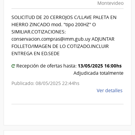
|
Montevideo
|
Inte
Int
de
SOLICITUD DE 20 CERROJOS C/LLAVE PALETA EN
de
Mont
HIERRO ZINCADO mod. "tipo 200HZ" O
Mon
SIMILIAR.COTIZACIONES:
conservacion.compras@imm.gub.uy ADJUNTAR
FOLLETO/IMAGEN DE LO COTIZADO.INCLUIR
ENTREGA EN ED.SEDE
13/05/2025 16:00hs
Recepción de ofertas hasta:
Adjudicada totalmente
Publicado: 08/05/2025 22:44hs
de
Ver detalles
la
comp
Comp
Direc
D171
|