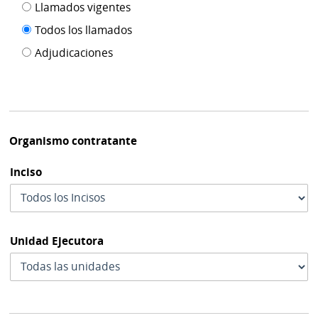
Filtro tipo
Llamados vigentes
por
de
fecha
Todos los llamados
de
publicación
Adjudicaciones
modif
Organismo contratante
Inciso
Unidad Ejecutora