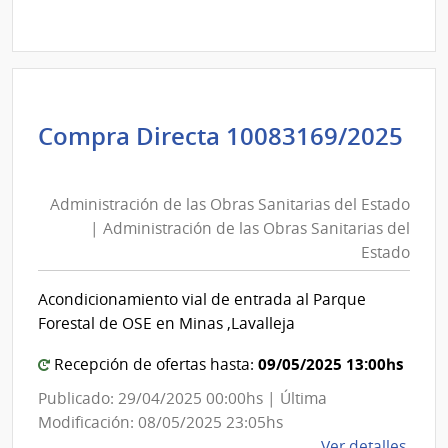
Conc
de
Preci
2000
|
Admin
Compra Directa 10083169/2025
de
Administración
las
de
Obra
Administración de las Obras Sanitarias del Estado
las
Sanit
| Administración de las Obras Sanitarias del
Obras
del
Estado
Sanitarias
Esta
del
|
Acondicionamiento vial de entrada al Parque
Estado
Admin
Forestal de OSE en Minas ,Lavalleja
|
de
Administración
09/05/2025 13:00hs
Recepción de ofertas hasta:
las
de
Obra
Publicado: 29/04/2025 00:00hs | Última
las
Sanit
Modificación: 08/05/2025 23:05hs
del
Obras
de
Ver detalles