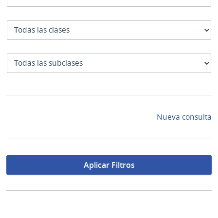
Clase
SubClase
Nueva consulta
Aplicar Filtros