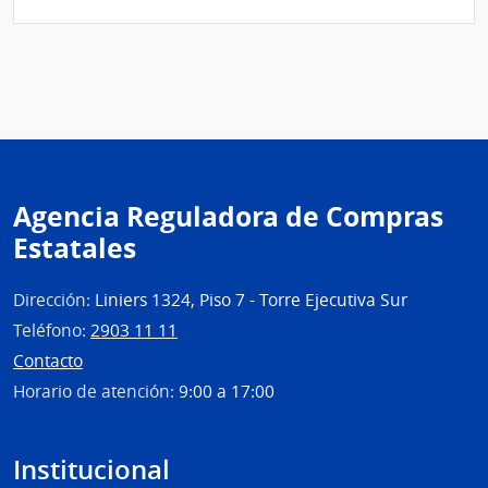
8763
|
Inte
de
Colo
|
Inte
de
Agencia Reguladora de Compras
Colo
Estatales
Dirección:
Liniers 1324, Piso 7 - Torre Ejecutiva Sur
Teléfono:
2903 11 11
Contacto
Horario de atención:
9:00 a 17:00
Institucional