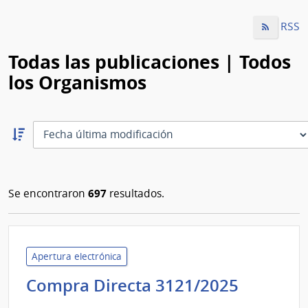
RSS
Todas las publicaciones | Todos
los Organismos
Ordernar
descendente:
Ordenar
697
Se encontraron
resultados.
Apertura electrónica
Adminis
Compra Directa 3121/2025
de