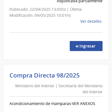
Administración
Adjudicada parcialmente
Metr
Nacional
Publicado: 22/04/2025 13:05hs | Última
de
Modificación: 09/05/2025 10:01hs
Usinas
de
Ver detalles
y
la
Trasmisiones
comp
Licit
Eléctricas
Abre
en la co
Ingresar
1027
|
Admin
Naci
Ministerio
Compra Directa 98/2025
de
del
Usin
Ministerio del Interior | Secretaría del Ministerio
Interior
y
del Interior
|
Tras
Eléct
Secretaría
Acondicionamiento de mamparas-VER ANEXOS
|
del
Admin