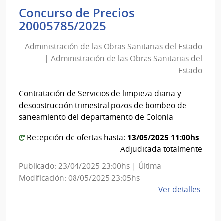
de
Concurso de Precios
Servi
Administración
20005785/2025
de
de
Salu
Administración de las Obras Sanitarias del Estado
las
del
| Administración de las Obras Sanitarias del
Esta
Obras
Estado
|
Sanitarias
Hospi
del
Contratación de Servicios de limpieza diaria y
de
Estado
desobstrucción trimestral pozos de bombeo de
San
|
saneamiento del departamento de Colonia
Carlo
Administración
13/05/2025 11:00hs
Recepción de ofertas hasta:
de
Adjudicada totalmente
las
Obras
Publicado: 23/04/2025 23:00hs | Última
Sanitarias
Modificación: 08/05/2025 23:05hs
del
de
Ver detalles
la
Estado
comp