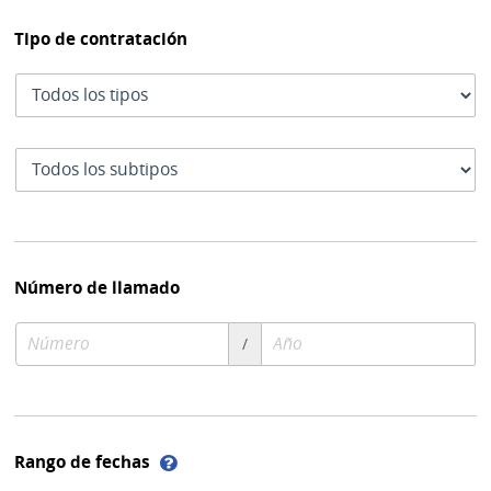
Tipo de contratación
Tipo
de
contratación
Subtipo
de
contratación
Número de llamado
Número
Año
/
de
de
compra
compra
Ayuda
Rango de fechas
sobre