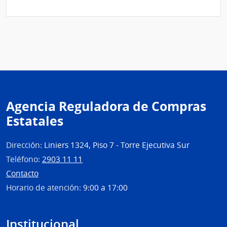
1467
|
Admin
Naci
de
Comb
Alcoh
y
Agencia Reguladora de Compras
Portl
Estatales
|
Admin
Naci
Dirección:
Liniers 1324, Piso 7 - Torre Ejecutiva Sur
de
Teléfono:
2903 11 11
Comb
Contacto
Alcoh
Horario de atención:
9:00 a 17:00
y
Portl
Institucional