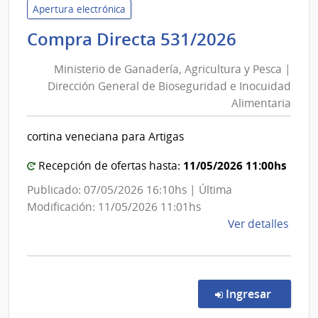
Naci
Apertura electrónica
de
Minister
Compra Directa 531/2026
Usin
de
y
Ministerio de Ganadería, Agricultura y Pesca |
Ganaderí
Tras
Dirección General de Bioseguridad e Inocuidad
Agricult
Eléct
Alimentaria
y
|
Pesca
Admin
cortina veneciana para Artigas
Naci
|
de
Direcció
11/05/2026 11:00hs
Recepción de ofertas hasta:
Usin
General
Publicado: 07/05/2026 16:10hs | Última
y
de
Modificación: 11/05/2026 11:01hs
Tras
Biosegur
de
Ver detalles
Eléct
e
la
Inocuida
comp
Alimenta
Comp
Direc
en la co
Ingresar
531/