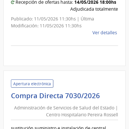
14/05/2026 18:00hs
Recepción de ofertas hasta:
Adjudicada totalmente
Publicado: 11/05/2026 11:30hs | Última
Modificación: 11/05/2026 11:30hs
de
Ver detalles
la
comp
Comp
Direc
D189
|
Inte
Apertura electrónica
de
Adminis
Compra Directa 7030/2026
Mont
de
|
Administración de Servicios de Salud del Estado |
Inte
Servici
Centro Hospitalario Pereira Rossell
de
de
Mont
Salud
sustitución suministro e instalación de central