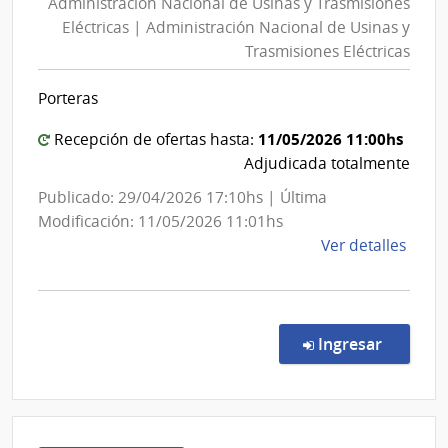
Administración Nacional de Usinas y Trasmisiones
de
Portl
Eléctricas | Administración Nacional de Usinas y
Usinas
|
Trasmisiones Eléctricas
y
Admin
Naci
Trasmisiones
Porteras
de
Eléctricas
Comb
|
11/05/2026 11:00hs
Recepción de ofertas hasta:
Alcoh
Administración
Adjudicada totalmente
y
Nacional
Publicado: 29/04/2026 17:10hs | Última
Portl
de
Modificación: 11/05/2026 11:01hs
Usinas
de
Ver detalles
y
la
Trasmisiones
comp
Conc
Eléctricas
de
en la co
Ingresar
Preci
7039
|
Admin