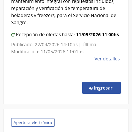
mantenimiento integral con repuestos incluidos,
Naci
Est
reparación y verificación de temperatura de
de
|
heladeras y freezers, para el Servicio Nacional de
Usin
Serv
Sangre.
y
Nac
Tras
11/05/2026 11:00hs
Recepción de ofertas hasta:
de
Eléct
San
Publicado: 22/04/2026 14:10hs | Última
Modificación: 11/05/2026 11:01hs
de
Ver detalles
la
comp
Licit
Abre
en la co
Ingresar
103/
|
Admin
de
Servi
Apertura electrónica
de