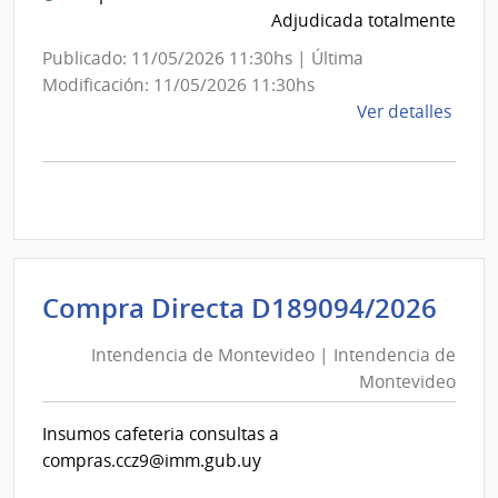
Adjudicada totalmente
Publicado: 11/05/2026 11:30hs | Última
Modificación: 11/05/2026 11:30hs
de
Ver detalles
la
comp
Comp
Direc
D187
|
Inte
Int
Compra Directa D189094/2026
de
de
Mont
Intendencia de Montevideo | Intendencia de
Mon
|
Montevideo
|
Inte
Int
de
Insumos cafeteria consultas a
de
Mont
compras.ccz9@imm.gub.uy
Mon