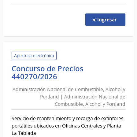
comp
Conc
de
en la co
Ingresar
Preci
9704
|
Banc
de
Apertura electrónica
Previ
Concurso de Precios
Socia
Administración
440270/2026
|
Nacional
Banc
Administración Nacional de Combustible, Alcohol y
de
de
Portland | Administración Nacional de
Combustible,
Previ
Combustible, Alcohol y Portland
Alcohol
Socia
y
Servicio de mantenimiento y recarga de extintores
Portland
portátiles ubicados en Oficinas Centrales y Planta
|
La Tablada