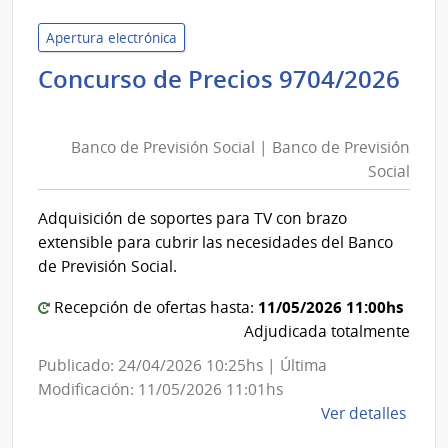
de
Defe
Apertura electrónica
Naci
Concurso de Precios 9704/2026
|
Banco
Com
de
Gene
Banco de Previsión Social | Banco de Previsión
Previsión
de
Social
Social
la
|
Arma
Adquisición de soportes para TV con brazo
Banco
extensible para cubrir las necesidades del Banco
de
de Previsión Social.
Previsión
Social
11/05/2026 11:00hs
Recepción de ofertas hasta:
Adjudicada totalmente
Publicado: 24/04/2026 10:25hs | Última
Modificación: 11/05/2026 11:01hs
de
Ver detalles
la