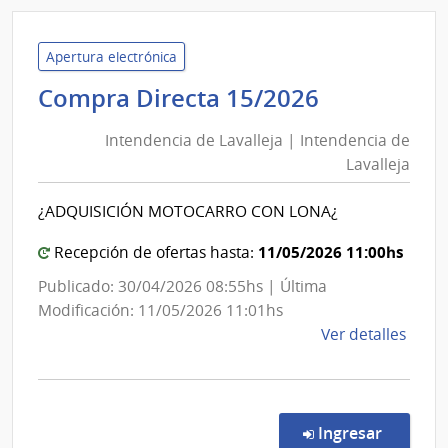
|
Banc
de
Apertura electrónica
Previ
Intendenc
Compra Directa 15/2026
Socia
de
|
Intendencia de Lavalleja | Intendencia de
Lavalleja
Banc
Lavalleja
|
de
Intendenc
Previ
¿ADQUISICIÓN MOTOCARRO CON LONA¿
de
Socia
Lavalleja
11/05/2026 11:00hs
Recepción de ofertas hasta:
Publicado: 30/04/2026 08:55hs | Última
Modificación: 11/05/2026 11:01hs
de
Ver detalles
la
comp
Comp
Direc
en la co
Ingresar