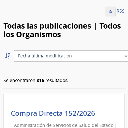
RSS
Todas las publicaciones | Todos
los Organismos
Ordernar
descendente:
Ordenar
816
Se encontraron
resultados.
Administ
Compra Directa 152/2026
de
Administración de Servicios de Salud del Estado |
Servicios