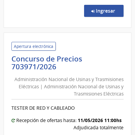
Comp
Direc
en la co
Ingresar
158/
|
Minis
de
Indus
Apertura electrónica
Ener
Concurso de Precios
y
Administración
703971/2026
Mine
Nacional
|
Administración Nacional de Usinas y Trasmisiones
de
Direc
Eléctricas | Administración Nacional de Usinas y
Usinas
Naci
Trasmisiones Eléctricas
y
de
Indus
Trasmisiones
TESTER DE RED Y CABLEADO
Eléctricas
|
11/05/2026 11:00hs
Recepción de ofertas hasta:
Administración
Adjudicada totalmente