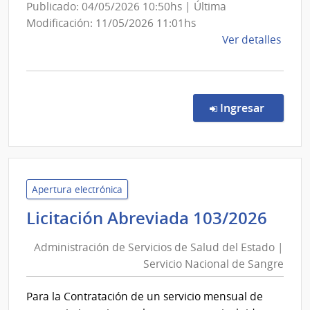
Nacional
Publicado: 04/05/2026 10:50hs | Última
de
Modificación: 11/05/2026 11:01hs
Usinas
de
Ver detalles
y
la
Trasmisiones
comp
Conc
Eléctricas
de
en la co
Ingresar
Preci
7039
|
Admin
Naci
Apertura electrónica
de
Admi
Licitación Abreviada 103/2026
Usin
de
y
Administración de Servicios de Salud del Estado |
Serv
Tras
Servicio Nacional de Sangre
de
Eléct
Sal
|
Para la Contratación de un servicio mensual de
del
Admin