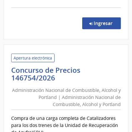
la
comp
Conc
de
en la co
Ingresar
Preci
8/20
|
Univ
de
Apertura electrónica
la
Concurso de Precios
Repú
Administración
146754/2026
|
Nacional
Ofici
Administración Nacional de Combustible, Alcohol y
de
Centr
Portland | Administración Nacional de
Combustible,
y
Combustible, Alcohol y Portland
Alcohol
Escue
Depe
y
Compra de una carga completa de Catalizadores
de
Portland
para los dos trenes de la Unidad de Recuperación
Rect
|