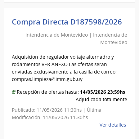
Minis
de
Int
Compra Directa D187598/2026
Defe
de
Naci
Intendencia de Montevideo | Intendencia de
Mon
|
Montevideo
|
Com
Gene
Int
Adquisicion de regulador voltaje alternadro y
de
de
rodamientos VER ANEXO Las ofertas seran
la
Mon
enviadas exclusivamente a la casilla de correo:
Arma
compras.limpieza@imm.gub.uy
14/05/2026 23:59hs
Recepción de ofertas hasta:
Adjudicada totalmente
Publicado: 11/05/2026 11:30hs | Última
Modificación: 11/05/2026 11:30hs
de
Ver detalles
la