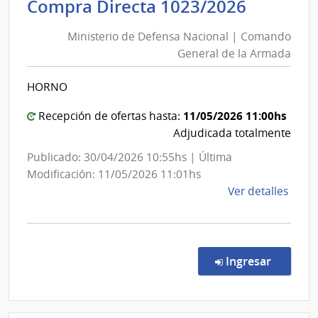
Ministe
Compra Directa 1023/2026
Salu
de
del
Ministerio de Defensa Nacional | Comando
Defens
Esta
General de la Armada
Nacion
|
|
Servi
HORNO
Coman
Naci
de
Genera
11/05/2026 11:00hs
Recepción de ofertas hasta:
Sang
de
Adjudicada totalmente
la
Publicado: 30/04/2026 10:55hs | Última
Armad
Modificación: 11/05/2026 11:01hs
de
Ver detalles
la
comp
Comp
Direc
en la c
Ingresar
1023
|
Minis