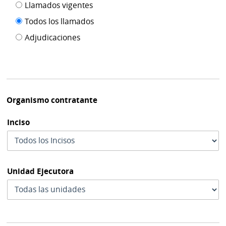
Filtro tipo
Llamados vigentes
por
de
fecha
Todos los llamados
de
publicación
Adjudicaciones
modif
Organismo contratante
Inciso
Unidad Ejecutora