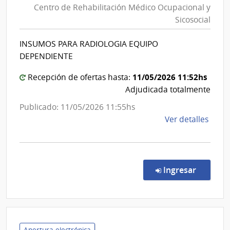
Centro de Rehabilitación Médico Ocupacional y
de
Sicosocial
Salud
del
INSUMOS PARA RADIOLOGIA EQUIPO
Estado
DEPENDIENTE
|
11/05/2026 11:52hs
Centro
Recepción de ofertas hasta:
Adjudicada totalmente
de
Rehabili
Publicado: 11/05/2026 11:55hs
Médico
de
Ver detalles
Ocupaci
la
y
comp
Comp
Sicosocia
Direc
en la co
Ingresar
152/
|
Admin
de
Servi
Apertura electrónica