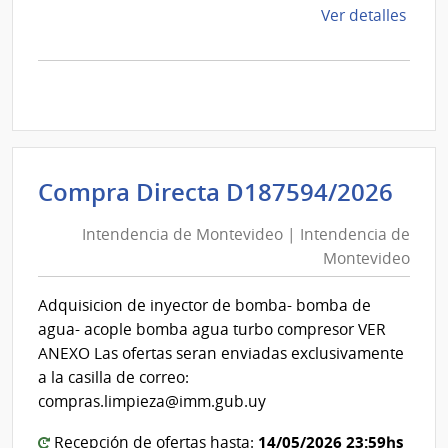
de
Ver detalles
la
comp
Comp
Direc
D187
|
Inte
Int
Compra Directa D187594/2026
de
de
Mont
Intendencia de Montevideo | Intendencia de
Mon
|
Montevideo
|
Inte
Int
de
Adquisicion de inyector de bomba- bomba de
de
Mont
agua- acople bomba agua turbo compresor VER
Mon
ANEXO Las ofertas seran enviadas exclusivamente
a la casilla de correo:
compras.limpieza@imm.gub.uy
14/05/2026 23:59hs
Recepción de ofertas hasta: