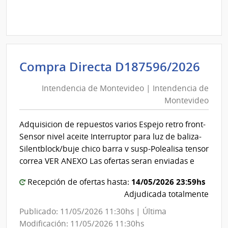
comp
Comp
Direc
D187
|
Inte
Int
Compra Directa D187596/2026
de
de
Mont
Intendencia de Montevideo | Intendencia de
Mon
|
Montevideo
|
Inte
Int
de
Adquisicion de repuestos varios Espejo retro front-
de
Mont
Sensor nivel aceite Interruptor para luz de baliza-
Mon
Silentblock/buje chico barra v susp-Polealisa tensor
correa VER ANEXO Las ofertas seran enviadas e
14/05/2026 23:59hs
Recepción de ofertas hasta:
Adjudicada totalmente
Publicado: 11/05/2026 11:30hs | Última
Modificación: 11/05/2026 11:30hs