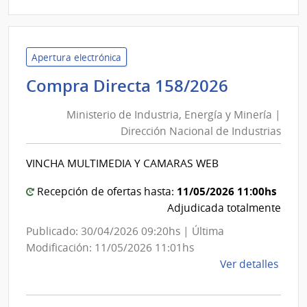
|
Minis
de
Gana
Apertura electrónica
Agric
Minister
Compra Directa 158/2026
y
de
Pesc
Ministerio de Industria, Energía y Minería |
Industria
|
Dirección Nacional de Industrias
Energía
Direc
y
Gene
VINCHA MULTIMEDIA Y CAMARAS WEB
Minería
de
Bios
|
11/05/2026 11:00hs
Recepción de ofertas hasta:
e
Direcció
Adjudicada totalmente
Inoc
Nacional
Publicado: 30/04/2026 09:20hs | Última
Alime
de
Modificación: 11/05/2026 11:01hs
Industri
de
Ver detalles
la
comp