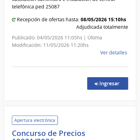
del
telefónica ped 25087
Estado
|
08/05/2026 15:10hs
Recepción de ofertas hasta:
Centro
Adjudicada totalmente
Hospita
Publicado: 04/05/2026 11:05hs | Última
Pereira
Modificación: 11/05/2026 11:20hs
Rossell
de
Ver detalles
la
comp
Comp
Direc
en la co
Ingresar
7030
|
Admin
de
Servi
Apertura electrónica
de
Concurso de Precios
Salu