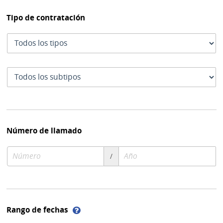
Tipo de contratación
Tipo
de
contratación
Subtipo
de
contratación
Número de llamado
Número
Año
/
de
de
compra
compra
Ayuda
Rango de fechas
sobre