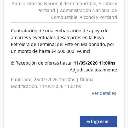
Administración Nacional de Combustible, Alcohol y
de
Portl
Portland | Administración Nacional de
Combustible,
|
Combustible, Alcohol y Portland
Alcohol
Admin
Naci
y
Contratación de una embarcación de apoyo de
de
Portland
amarres y eventuales desamarres en la Boya
Comb
|
Petrolera de Terminal del Este en Maldonado, por
Alcoh
Administración
un monto de hasta $4.500.000 IVA incl
y
Nacional
Portl
11/05/2026 11:00hs
Recepción de ofertas hasta:
de
Adjudicada totalmente
Combustible,
Alcohol
Publicado: 28/04/2026 16:20hs | Última
y
Modificación: 11/05/2026 11:01hs
de
Ver detalles
Portland
la
comp
Conc
de
en la c
Ingresar
Preci