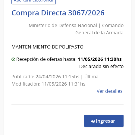
de
Ministe
Compra Directa 3067/2026
Salu
de
del
Ministerio de Defensa Nacional | Comando
Defens
Esta
General de la Armada
Nacion
|
|
Cent
MANTENIMIENTO DE POLIPASTO
Coman
de
Rehab
Genera
11/05/2026 11:30hs
Recepción de ofertas hasta:
Médi
de
Declarada sin efecto
Ocup
la
Publicado: 24/04/2026 11:15hs | Última
y
Armad
Modificación: 11/05/2026 11:31hs
Sicos
de
Ver detalles
la
comp
Comp
Direc
en la c
Ingresar
3067
|