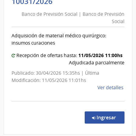
Banco
10031/2026
del
de
Esta
Banco de Previsión Social | Banco de Previsión
Previsión
|
Social
Social
Cent
|
Hospi
Adquisición de material médico quirúrgico:
Perei
Banco
insumos curaciones
Rosse
de
Previsión
11/05/2026 11:00hs
Recepción de ofertas hasta:
Social
Adjudicada parcialmente
Publicado: 30/04/2026 15:35hs | Última
Modificación: 11/05/2026 11:01hs
de
Ver detalles
la
comp
Conc
de
en la co
Ingresar
Preci
1003