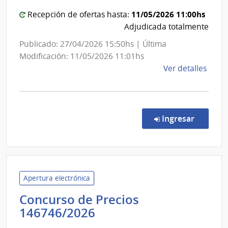
Administración
11/05/2026 11:00hs
Recepción de ofertas hasta:
Nacional
Adjudicada totalmente
de
Combustible,
Publicado: 27/04/2026 15:50hs | Última
Alcohol
Modificación: 11/05/2026 11:01hs
y
de
Ver detalles
la
Portland
comp
Conc
de
en la c
Ingresar
Preci
4402
|
Admin
Naci
Apertura electrónica
de
Concurso de Precios
Comb
Administración
146746/2026
Alcoh
Nacional
y