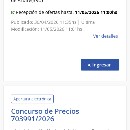
de Azufre(SRU)
Administración
11/05/2026 11:00hs
Recepción de ofertas hasta:
Nacional
de
Publicado: 30/04/2026 11:35hs | Última
Combustible,
Modificación: 11/05/2026 11:01hs
Alcohol
de
Ver detalles
y
la
comp
Portland
Conc
de
en la c
Ingresar
Preci
1467
|
Admin
Naci
Apertura electrónica
de
Concurso de Precios
Comb
Administración
703991/2026
Alcoh
Nacional
y