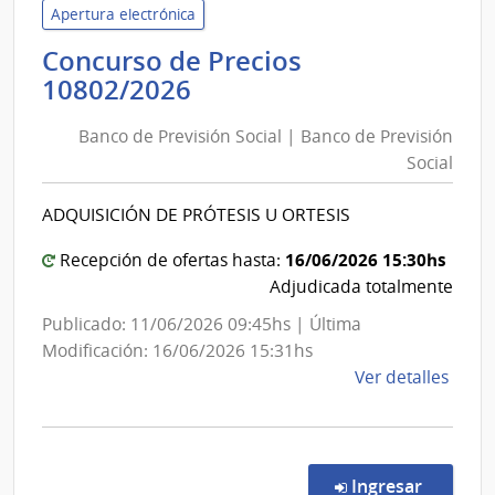
de
Apertura electrónica
Previ
Concurso de Precios
Socia
Banco
10802/2026
|
de
Banc
Banco de Previsión Social | Banco de Previsión
Previsión
de
Social
Social
Previ
|
Socia
ADQUISICIÓN DE PRÓTESIS U ORTESIS
Banco
de
16/06/2026 15:30hs
Recepción de ofertas hasta:
Previsión
Adjudicada totalmente
Social
Publicado: 11/06/2026 09:45hs | Última
Modificación: 16/06/2026 15:31hs
de
Ver detalles
la
comp
Conc
de
en la co
Ingresar