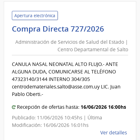
Admin
de
Servi
Apertura electrónica
de
Administ
Compra Directa 727/2026
Salu
de
del
Administración de Servicios de Salud del Estado |
Servicios
Esta
Centro Departamental de Salto
de
|
Salud
Cent
CANULA NASAL NEONATAL ALTO FLUJO.- ANTE
del
Depa
ALGUNA DUDA, COMUNICARSE AL TELÉFONO
de
Estado
47323140/3144 INTERNO 304/305
Salto
|
centrodemateriales.salto@asse.com.uy LIC. Juan
Centro
Pablo Oberti.-
Departa
16/06/2026 16:00hs
Recepción de ofertas hasta:
de
Salto
Publicado: 11/06/2026 10:45hs | Última
Modificación: 16/06/2026 16:01hs
de
Ver detalles
la