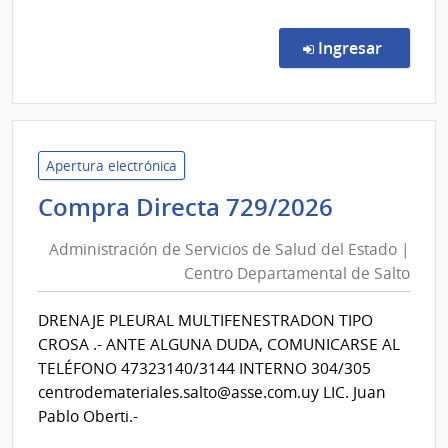
Comp
Direc
en la co
Ingresar
723/
|
Admin
de
Servi
Apertura electrónica
de
Administ
Compra Directa 729/2026
Salu
de
del
Administración de Servicios de Salud del Estado |
Servicios
Esta
Centro Departamental de Salto
de
|
Salud
Cent
DRENAJE PLEURAL MULTIFENESTRADON TIPO
del
Depa
CROSA .- ANTE ALGUNA DUDA, COMUNICARSE AL
de
Estado
TELÉFONO 47323140/3144 INTERNO 304/305
Salto
|
centrodemateriales.salto@asse.com.uy LIC. Juan
Centro
Pablo Oberti.-
Departa