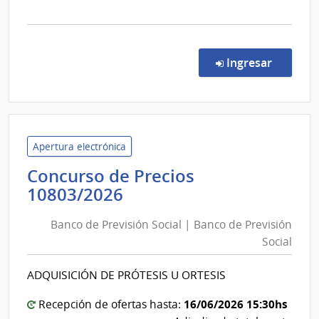
la
comp
Conc
de
en la co
Ingresar
Preci
1080
|
Banc
de
Apertura electrónica
Previ
Concurso de Precios
Socia
Banco
10803/2026
|
de
Banc
Banco de Previsión Social | Banco de Previsión
Previsión
de
Social
Social
Previ
|
Socia
ADQUISICIÓN DE PRÓTESIS U ORTESIS
Banco
de
16/06/2026 15:30hs
Recepción de ofertas hasta: