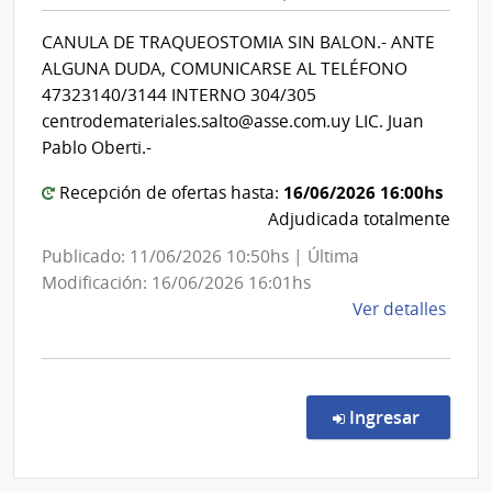
de
|
Salud
Cent
CANULA DE TRAQUEOSTOMIA SIN BALON.- ANTE
del
Depa
ALGUNA DUDA, COMUNICARSE AL TELÉFONO
de
Estado
47323140/3144 INTERNO 304/305
Salto
|
centrodemateriales.salto@asse.com.uy LIC. Juan
Centro
Pablo Oberti.-
Departa
16/06/2026 16:00hs
Recepción de ofertas hasta:
de
Adjudicada totalmente
Salto
Publicado: 11/06/2026 10:50hs | Última
Modificación: 16/06/2026 16:01hs
de
Ver detalles
la
comp
Comp
Direc
en la co
Ingresar
728/
|