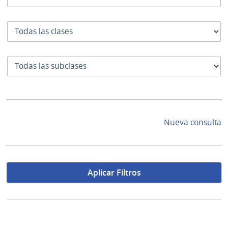
Clase
SubClase
Nueva consulta
Aplicar Filtros