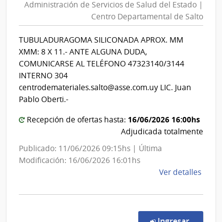
Administración de Servicios de Salud del Estado |
Servicios
Centro Departamental de Salto
de
Salud
TUBULADURAGOMA SILICONADA APROX. MM
del
XMM: 8 X 11.- ANTE ALGUNA DUDA,
Estado
COMUNICARSE AL TELÉFONO 47323140/3144
|
INTERNO 304
Centro
centrodemateriales.salto@asse.com.uy LIC. Juan
Departa
Pablo Oberti.-
de
16/06/2026 16:00hs
Recepción de ofertas hasta:
Salto
Adjudicada totalmente
Publicado: 11/06/2026 09:15hs | Última
Modificación: 16/06/2026 16:01hs
de
Ver detalles
la
comp
Comp
Direc
en la co
Ingresar