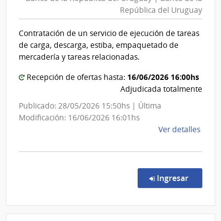
la
|
República del Uruguay
República
Cent
del
Depa
Contratación de un servicio de ejecución de tareas
de
Uruguay
de carga, descarga, estiba, empaquetado de
Salto
|
mercadería y tareas relacionadas.
Banco
de
16/06/2026 16:00hs
Recepción de ofertas hasta:
Adjudicada totalmente
la
República
Publicado: 28/05/2026 15:50hs | Última
del
Modificación: 16/06/2026 16:01hs
Uruguay
de
Ver detalles
la
comp
Licit
Abre
en la co
Ingresar
4817
|
Banc