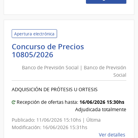
Preci
1080
|
Banc
de
Apertura electrónica
Previ
Concurso de Precios
Socia
Banco
10805/2026
|
de
Banc
Banco de Previsión Social | Banco de Previsión
Previsión
de
Social
Social
Previ
|
Socia
ADQUISICIÓN DE PRÓTESIS U ORTESIS
Banco
de
16/06/2026 15:30hs
Recepción de ofertas hasta:
Previsión
Adjudicada totalmente
Social
Publicado: 11/06/2026 15:10hs | Última
Modificación: 16/06/2026 15:31hs
de
Ver detalles