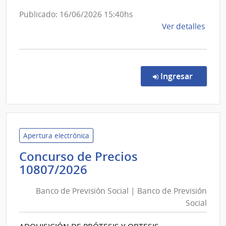
del
Publicado: 16/06/2026 15:40hs
Niño
de
Ver detalles
y
la
Adolesce
comp
del
Comp
Direc
Uruguay
en la co
Ingresar
149/
INAU
|
Insti
del
Niño
Apertura electrónica
y
Concurso de Precios
Adol
Banco
10807/2026
del
de
Urug
Banco de Previsión Social | Banco de Previsión
Previsión
|
Social
Social
Insti
|
del