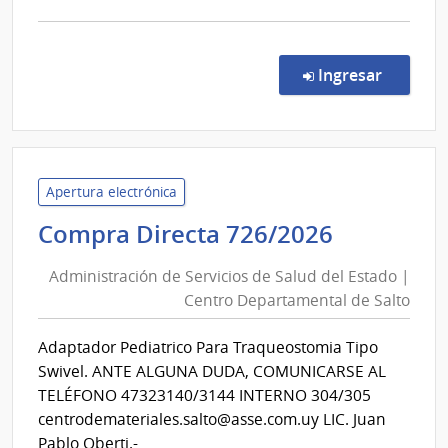
comp
Comp
Direc
en la co
Ingresar
727/
|
Admin
de
Servi
Apertura electrónica
de
Administ
Compra Directa 726/2026
Salu
de
del
Administración de Servicios de Salud del Estado |
Servicios
Esta
Centro Departamental de Salto
de
|
Salud
Cent
Adaptador Pediatrico Para Traqueostomia Tipo
del
Depa
Swivel. ANTE ALGUNA DUDA, COMUNICARSE AL
de
Estado
TELÉFONO 47323140/3144 INTERNO 304/305
Salto
|
centrodemateriales.salto@asse.com.uy LIC. Juan
Centro
Pablo Oberti.-