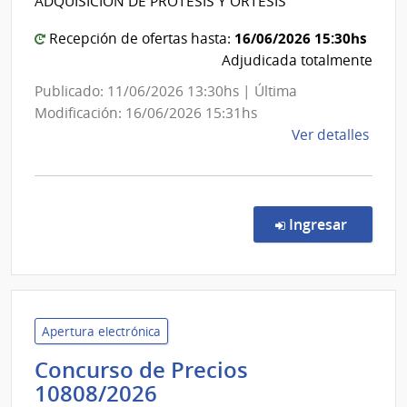
ADQUISICIÓN DE PRÓTESIS Y ORTESIS
Niño
Banco
y
de
16/06/2026 15:30hs
Recepción de ofertas hasta:
Adol
Previsión
Adjudicada totalmente
del
Social
Publicado: 11/06/2026 13:30hs | Última
Urug
Modificación: 16/06/2026 15:31hs
INAU
de
Ver detalles
la
comp
Conc
de
en la co
Ingresar
Preci
1080
|
Banc
de
Apertura electrónica
Previ
Concurso de Precios
Socia
Banco
10808/2026
|