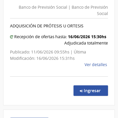
de
Banc
Banco de Previsión Social | Banco de Previsión
Previsión
de
Social
Social
Previ
|
Socia
ADQUISICIÓN DE PRÓTESIS U ORTESIS
Banco
de
16/06/2026 15:30hs
Recepción de ofertas hasta:
Previsión
Adjudicada totalmente
Social
Publicado: 11/06/2026 09:55hs | Última
Modificación: 16/06/2026 15:31hs
de
Ver detalles
la
comp
Conc
de
en la co
Ingresar
Preci
1080
|
Banc