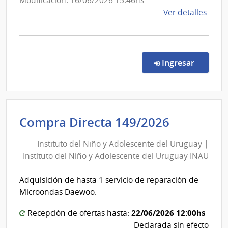
Modificación: 16/06/2026 15:46hs
de
Ver detalles
la
comp
Comp
Direc
en la co
Ingresar
234/
|
Minis
de
Instituto
Compra Directa 149/2026
Relac
del
Exter
Instituto del Niño y Adolescente del Uruguay |
Niño
|
Instituto del Niño y Adolescente del Uruguay INAU
y
Minis
de
Adolesce
Adquisición de hasta 1 servicio de reparación de
Relac
del
Microondas Daewoo.
Exter
Uruguay
|
22/06/2026 12:00hs
Recepción de ofertas hasta:
Instituto
Declarada sin efecto