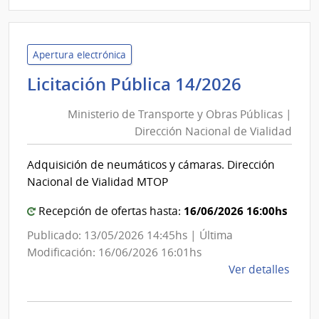
|
Insti
Naci
de
Apertura electrónica
Inclu
Minister
Licitación Pública 14/2026
Socia
de
Adol
Ministerio de Transporte y Obras Públicas |
Transpo
|
Dirección Nacional de Vialidad
y
Insti
Obras
Naci
Adquisición de neumáticos y cámaras. Dirección
Públicas
de
Nacional de Vialidad MTOP
Inclu
|
Socia
Direcció
16/06/2026 16:00hs
Recepción de ofertas hasta:
Adol
Naciona
Publicado: 13/05/2026 14:45hs | Última
de
Modificación: 16/06/2026 16:01hs
Vialidad
de
Ver detalles
la
comp