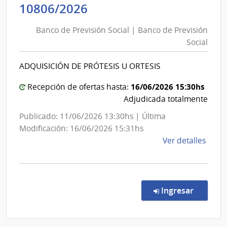
Banco
10806/2026
Banc
de
de
Banco de Previsión Social | Banco de Previsión
Previsión
Previ
Social
Social
Socia
|
ADQUISICIÓN DE PRÓTESIS U ORTESIS
Banco
de
16/06/2026 15:30hs
Recepción de ofertas hasta:
Previsión
Adjudicada totalmente
Social
Publicado: 11/06/2026 13:30hs | Última
Modificación: 16/06/2026 15:31hs
de
Ver detalles
la
comp
Conc
de
en la co
Ingresar
Preci
1080
|