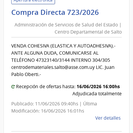
de
Administ
Compra Directa 723/2026
Salu
de
del
Administración de Servicios de Salud del Estado |
Servicios
Esta
Centro Departamental de Salto
de
|
Salud
Cent
VENDA COHESIVA (ELASTICA Y AUTOADHESIVA).-
del
Depa
ANTE ALGUNA DUDA, COMUNICARSE AL
de
Estado
TELÉFONO 47323140/3144 INTERNO 304/305
Salto
|
centrodemateriales.salto@asse.com.uy LIC. Juan
Centro
Pablo Oberti.-
Departa
16/06/2026 16:00hs
Recepción de ofertas hasta:
de
Adjudicada totalmente
Salto
Publicado: 11/06/2026 09:40hs | Última
Modificación: 16/06/2026 16:01hs
de
Ver detalles
la
comp