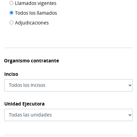
Filtro tipo
Llamados vigentes
por
de
fecha
Todos los llamados
de
publicación
Adjudicaciones
modif
Organismo contratante
Inciso
Unidad Ejecutora