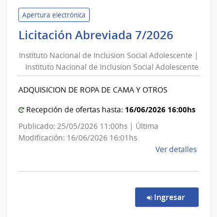
de
la
Apertura electrónica
Repú
Institu
Licitación Abreviada 7/2026
del
Nacion
Urug
Instituto Nacional de Inclusion Social Adolescente |
de
|
Instituto Nacional de Inclusion Social Adolescente
Inclus
Banc
Social
de
ADQUISICION DE ROPA DE CAMA Y OTROS
Adoles
la
Repú
|
16/06/2026 16:00hs
Recepción de ofertas hasta:
del
Institu
Publicado: 25/05/2026 11:00hs | Última
Urug
Nacion
Modificación: 16/06/2026 16:01hs
de
de
Ver detalles
Inclus
la
Social
comp
Adoles
Licit
Abre
en la co
Ingresar
7/20