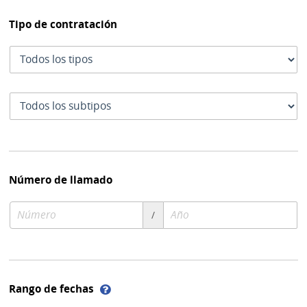
Tipo de contratación
Tipo
de
contratación
Subtipo
de
contratación
Número de llamado
Número
Año
/
de
de
compra
compra
Ayuda
Rango de fechas
sobre