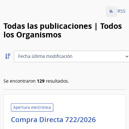
RSS
Todas las publicaciones | Todos
los Organismos
Ordernar
descendente:
Ordenar
129
Se encontraron
resultados.
Apertura electrónica
Administ
Compra Directa 722/2026
de