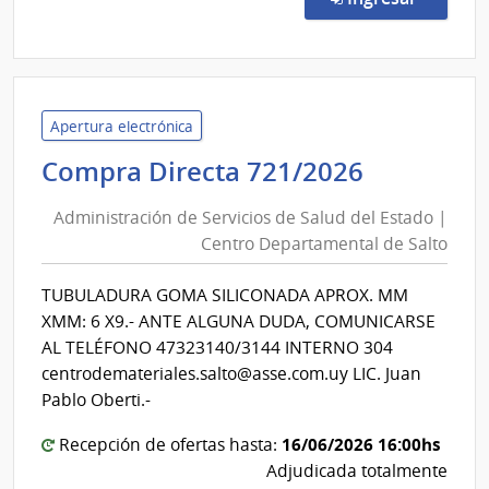
722/
|
Admin
de
Servi
Apertura electrónica
de
Administ
Compra Directa 721/2026
Salu
de
del
Administración de Servicios de Salud del Estado |
Servicios
Esta
Centro Departamental de Salto
de
|
Salud
Cent
TUBULADURA GOMA SILICONADA APROX. MM
del
Depa
XMM: 6 X9.- ANTE ALGUNA DUDA, COMUNICARSE
de
Estado
AL TELÉFONO 47323140/3144 INTERNO 304
Salto
|
centrodemateriales.salto@asse.com.uy LIC. Juan
Centro
Pablo Oberti.-
Departa
16/06/2026 16:00hs
Recepción de ofertas hasta:
de
Adjudicada totalmente
Salto