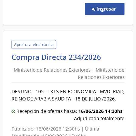
Licit
Públi
en la co
Ingresar
14/2
|
Minis
de
Tran
Apertura electrónica
y
Minister
Compra Directa 234/2026
Obra
de
Públi
Ministerio de Relaciones Exteriores | Ministerio de
Relacion
|
Relaciones Exteriores
Exterior
Direc
|
Naci
DESTINO - 105 - TKTS EN ECONOMICA - MVD- RIAD,
Minister
de
REINO DE ARABIA SAUDITA - 18 DE JULIO /2026.
Viali
de
Relacion
16/06/2026 14:20hs
Recepción de ofertas hasta:
Exterior
Adjudicada totalmente
Publicado: 16/06/2026 12:30hs | Última