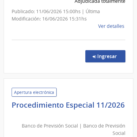
Previsión
Adjudicada totalmente
Social
Publicado: 11/06/2026 15:00hs | Última
Modificación: 16/06/2026 15:31hs
de
Ver detalles
la
comp
Conc
de
en la co
Ingresar
Preci
1080
|
Banc
de
Apertura electrónica
Previ
Procedimiento Especial 11/2026
Socia
Banco
|
de
Banc
Banco de Previsión Social | Banco de Previsión
Previsión
de
Social
Social
Previ