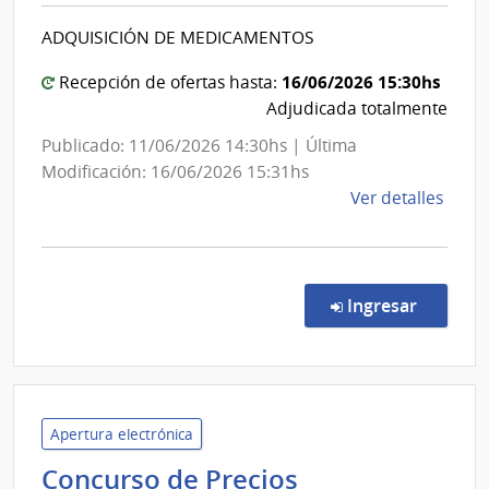
|
Socia
ADQUISICIÓN DE MEDICAMENTOS
Banco
de
16/06/2026 15:30hs
Recepción de ofertas hasta:
Previsión
Adjudicada totalmente
Social
Publicado: 11/06/2026 14:30hs | Última
Modificación: 16/06/2026 15:31hs
de
Ver detalles
la
comp
Proc
Espec
en la co
Ingresar
11/2
|
Banc
de
Previ
Apertura electrónica
Socia
Concurso de Precios
|