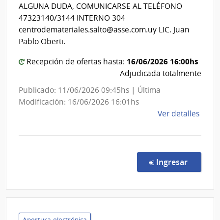
del
Depa
ALGUNA DUDA, COMUNICARSE AL TELÉFONO
de
Estado
47323140/3144 INTERNO 304
Salto
|
centrodemateriales.salto@asse.com.uy LIC. Juan
Centro
Pablo Oberti.-
Departa
16/06/2026 16:00hs
Recepción de ofertas hasta:
de
Adjudicada totalmente
Salto
Publicado: 11/06/2026 09:45hs | Última
Modificación: 16/06/2026 16:01hs
de
Ver detalles
la
comp
Comp
Direc
en la co
Ingresar
724/
|
Admin
de
Servi
Apertura electrónica