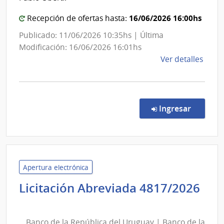
Departa
16/06/2026 16:00hs
Recepción de ofertas hasta:
de
Salto
Publicado: 11/06/2026 10:35hs | Última
Modificación: 16/06/2026 16:01hs
de
Ver detalles
la
comp
Comp
Direc
en la co
Ingresar
726/
|
Admin
de
Servi
Apertura electrónica
de
Licitación Abreviada 4817/2026
Salu
Banco
del
de
Esta
Banco de la República del Uruguay | Banco de la