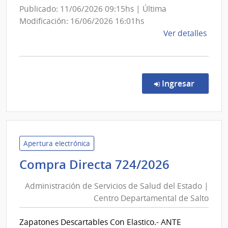
Publicado: 11/06/2026 09:15hs | Última
Modificación: 16/06/2026 16:01hs
de
Ver detalles
la
comp
Comp
Direc
en la co
Ingresar
721/
|
Admin
de
Servi
Apertura electrónica
de
Administ
Compra Directa 724/2026
Salu
de
del
Administración de Servicios de Salud del Estado |
Servicios
Esta
Centro Departamental de Salto
de
|
Salud
Cent
Zapatones Descartables Con Elastico.- ANTE