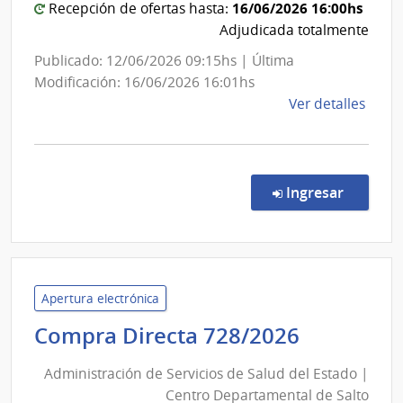
16/06/2026 16:00hs
Recepción de ofertas hasta:
de
Adjudicada totalmente
Salto
Publicado: 12/06/2026 09:15hs | Última
Modificación: 16/06/2026 16:01hs
de
Ver detalles
la
comp
Comp
Direc
en la co
Ingresar
729/
|
Admin
de
Servi
Apertura electrónica
de
Administ
Compra Directa 728/2026
Salu
de
del
Administración de Servicios de Salud del Estado |
Servicios
Esta
Centro Departamental de Salto