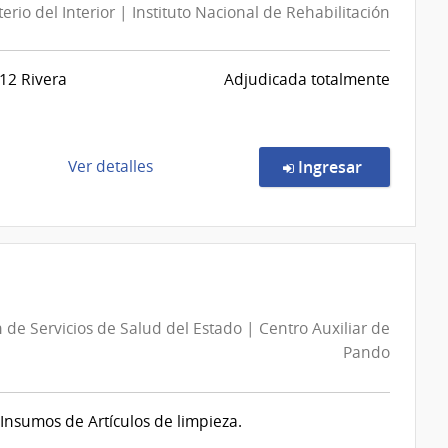
terio del Interior | Instituto Nacional de Rehabilitación
12 Rivera
Adjudicada totalmente
de
en la compr
Ver detalles
Ingresar
la
compra
Licitación
Abreviada
9/2026
|
 de Servicios de Salud del Estado | Centro Auxiliar de
Ministerio
Pando
del
Interior
|
Insumos de Artículos de limpieza.
Instituto