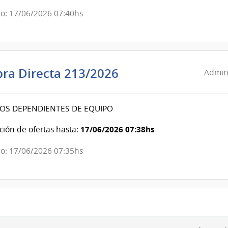
del
Estado
o: 17/06/2026 07:40hs
|
Hospital
de
San
Administración
ra Directa 213/2026
Admini
Carlos
de
Servicios
OS DEPENDIENTES DE EQUIPO
de
Salud
17/06/2026 07:38hs
ión de ofertas hasta:
del
Estado
o: 17/06/2026 07:35hs
|
Centro
de
Rehabilitación
Médico