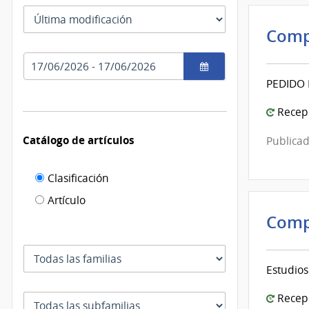
las
Tipo
fechas
como
de
Comp
se
fecha
usan
Rango
por
de
el
PEDIDO
fechas
cual
Recepc
se
filtra
Catálogo de artículos
Publicad
Filtro de
Clasificación
catálogo
Artículo
de
Comp
artículos
Familia
Estudios
Recepc
Subfamilia