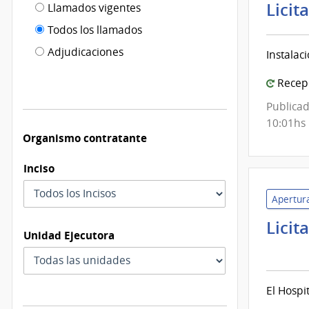
Filtro tipo
Licit
Llamados vigentes
por
de
fecha
Todos los llamados
de
publicación
Adjudicaciones
Instalac
modificación
Recepc
Publicad
10:01hs
Organismo contratante
Inciso
Apertura
Licit
Unidad Ejecutora
Admi
de
Servi
El Hospi
de