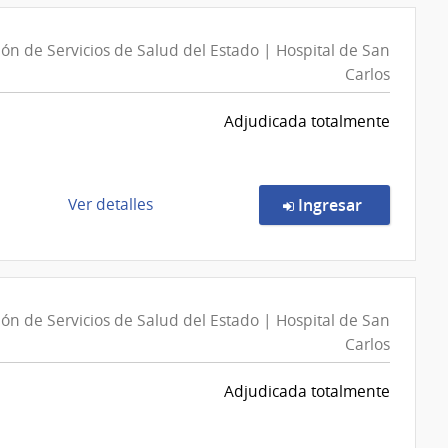
Compra
de
Directa
Pando
n
ón de Servicios de Salud del Estado | Hospital de San
92/2026
Carlos
|
Universidad
Adjudicada totalmente
de
la
República
|
de
en la comp
Ver detalles
Ingresar
Centro
la
Universitario
compra
Regional
Compra
Litoral
Directa
n
Norte
ón de Servicios de Salud del Estado | Hospital de San
10034/2026
Carlos
|
Administración
Adjudicada totalmente
de
Servicios
de