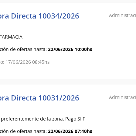
Administració
ra Directa 10034/2026
Administraci
de
Servicios
 FARMACIA
de
Salud
22/06/2026 10:00hs
ión de ofertas hasta:
del
Estado
o: 17/06/2026 08:45hs
|
Hospital
de
San
Administració
ra Directa 10031/2026
Administraci
Carlos
de
Servicios
 preferentemente de la zona. Pago SIIF
de
Salud
22/06/2026 07:40hs
ión de ofertas hasta: