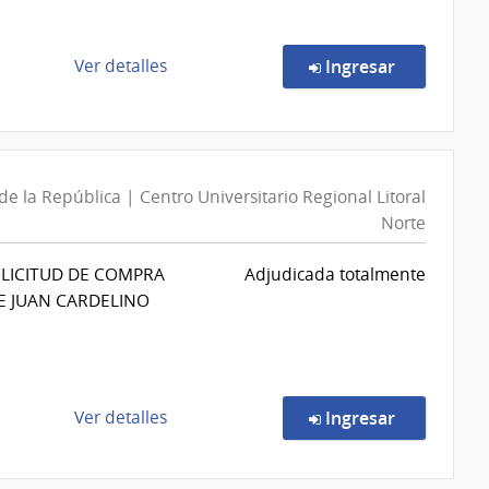
Nacional
de
Rehabilitación
de
en la comp
Ver detalles
Ingresar
la
compra
Licitación
Abreviada
105/2026
e la República | Centro Universitario Regional Litoral
|
Norte
Administración
SOLICITUD DE COMPRA
de
Adjudicada totalmente
E JUAN CARDELINO
Servicios
de
Salud
del
Estado
de
en la comp
Ver detalles
Ingresar
|
la
Centro
compra
Auxiliar