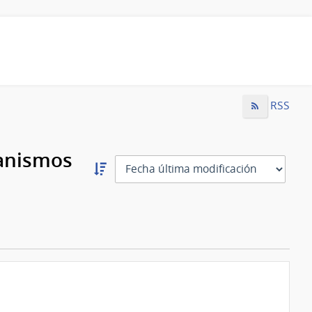
RSS
ganismos
Ordernar
descendente:
Ordenar