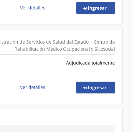
Salud
de
en la comp
Ver detalles
Ingresar
del
la
Estado
compra
|
Compra
Hospital
Directa
de
stración de Servicios de Salud del Estado | Centro de
10031/2026
San
Rehabilitación Médico Ocupacional y Sicosocial
|
Carlos
Administración
Adjudicada totalmente
de
Servicios
de
Salud
de
en la comp
Ver detalles
Ingresar
del
la
Estado
compra
|
Compra
Hospital
Directa
de
213/2026
San
|