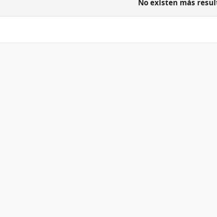
Ocupacional
No existen más resul
y
Sicosocial