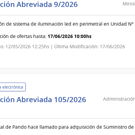
Ministerio
ación Abreviada 9/2026
Minis
del
Interior
ión de sistema de iluminación led en perimetral en Unidad Nº 
|
Instituto
17/06/2026 10:00hs
ión de ofertas hasta:
Nacional
o: 12/05/2026 12:25hs | Última Modificación: 17/06/2026
de
Rehabilitación
 electrónica
ación Abreviada 105/2026
Administración
nistración
cios
tal de Pando hace llamado para adquisición de Suministro de 