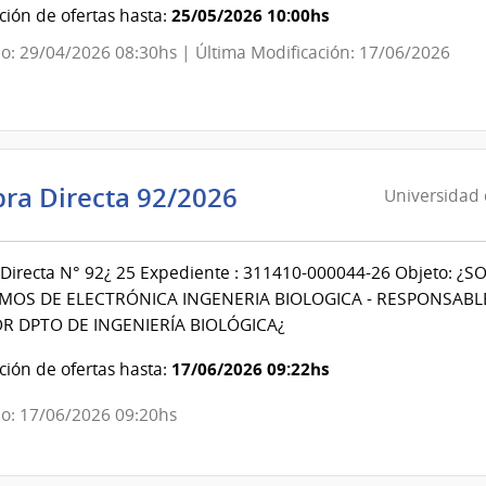
d
25/05/2026 10:00hs
ión de ofertas hasta:
o: 29/04/2026 08:30hs | Última Modificación: 17/06/2026
do
ro
iar
Universidad
ra Directa 92/2026
Universidad d
do
de
la
Directa N° 92¿ 25 Expediente : 311410-000044-26 Objeto: ¿
República
MOS DE ELECTRÓNICA INGENERIA BIOLOGICA - RESPONSABL
|
R DPTO DE INGENIERÍA BIOLÓGICA¿
Centro
Universitario
17/06/2026 09:22hs
ión de ofertas hasta:
Regional
o: 17/06/2026 09:20hs
Litoral
Norte