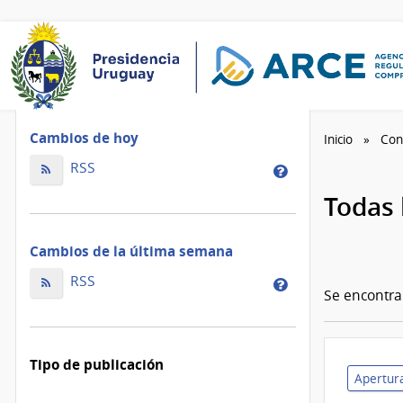
Cambios de hoy
Inicio
Con
Cambios
RSS
Cambios
de
de
Todas 
hoy
la
ordenados
de
Cambios de la última semana
por
hoy
fecha
Cambios
ordenados
RSS
Cambios
de
Se encontr
de
por
de
modificación
la
fecha
la
última
de
última
Tipo de publicación
semana
modificación
semana
Apertura
ordenados