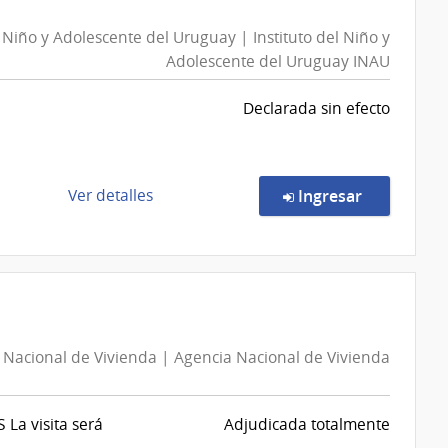
|
l Niño y Adolescente del Uruguay | Instituto del Niño y
Administración
Adolescente del Uruguay INAU
Nacional
de
Declarada sin efecto
Educación
Pública
|
Consejo
de
en la comp
Ver detalles
Ingresar
de
la
Educación
compra
Secundaria
Compra
Directa
86/2026
|
 Nacional de Vivienda | Agencia Nacional de Vivienda
Instituto
del
Niño
a visita será
Adjudicada totalmente
y