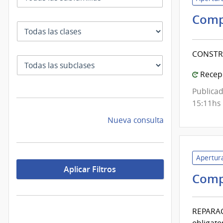
Comp
Clase
CONSTRU
SubClase
Recepc
Publicad
15:11hs
Nueva consulta
Apertura
Aplicar Filtros
Comp
REPARAC