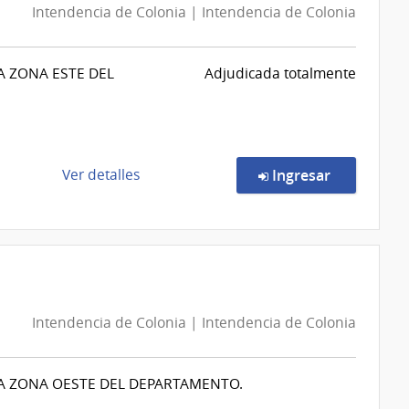
Intendencia de Colonia | Intendencia de Colonia
|
Ministerio
de
 ZONA ESTE DEL
Adjudicada totalmente
Economía
y
Finanzas
|
Dirección
de
en la comp
Ver detalles
Ingresar
Nacional
la
de
compra
Loterías
Licitación
y
Abreviada
Quinielas
15/2026
|
Intendencia de Colonia | Intendencia de Colonia
Intendencia
de
Colonia
A ZONA OESTE DEL DEPARTAMENTO.
|