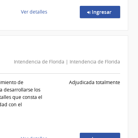
Comando
General
de
en la comp
Ver detalles
Ingresar
de
la
la
compra
Armada
Licitación
Abreviada
32/2026
|
Intendencia de Florida | Intendencia de Florida
Instituto
del
Niño
imiento de
Adjudicada totalmente
y
 desarrollarse los
Adolescente
alles que consta el
del
dad con el
Uruguay
|
Instituto
del
Niño