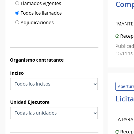
Filtro tipo
Comp
Llamados vigentes
por
de
fecha
Todos los llamados
de
publicación
Adjudicaciones
"MANTE
modificación
Recepc
Publicad
15:11hs
Organismo contratante
Inciso
Apertura
Licit
Unidad Ejecutora
LA PARA
Recepc