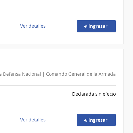
Adolescente
del
Uruguay
|
de
en la comp
Ver detalles
Ingresar
Instituto
la
del
compra
Niño
Compra
y
Directa
Adolescente
319825/2026
del
|
de Defensa Nacional | Comando General de la Armada
Uruguay
Agencia
INAU
Nacional
de
Declarada sin efecto
Vivienda
|
Agencia
Nacional
de
en la comp
Ver detalles
Ingresar
de
la
Vivienda