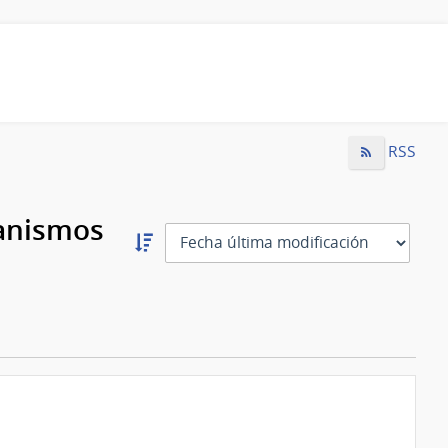
RSS
ganismos
Ordernar
descendente:
Ordenar