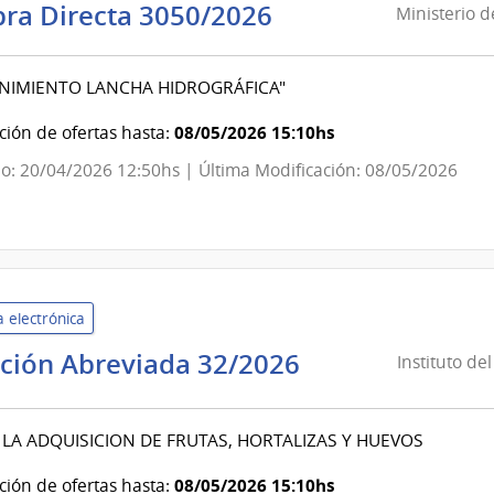
Ministerio
ra Directa 3050/2026
Ministerio 
de
Defensa
NIMIENTO LANCHA HIDROGRÁFICA"
Nacional
|
08/05/2026 15:10hs
ión de ofertas hasta:
Comando
o: 20/04/2026 12:50hs | Última Modificación: 08/05/2026
General
de
la
Armada
 electrónica
Instituto
ación Abreviada 32/2026
Instituto de
del
Niño
 LA ADQUISICION DE FRUTAS, HORTALIZAS Y HUEVOS
y
Adolescente
08/05/2026 15:10hs
ión de ofertas hasta: