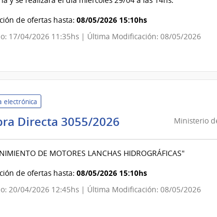
ia y se realizará el día miércoles 29/04 a las 14hs.
|
Agencia
08/05/2026 15:10hs
ión de ofertas hasta:
Nacional
o: 17/04/2026 11:35hs | Última Modificación: 08/05/2026
de
Vivienda
 electrónica
Ministerio
ra Directa 3055/2026
Ministerio 
de
Defensa
NIMIENTO DE MOTORES LANCHAS HIDROGRÁFICAS"
Nacional
|
08/05/2026 15:10hs
ión de ofertas hasta:
Comando
o: 20/04/2026 12:45hs | Última Modificación: 08/05/2026
General
de