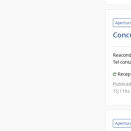
Apertura
Conc
Reacondi
Tel cont
Recepc
Publicad
15:11hs
Apertura