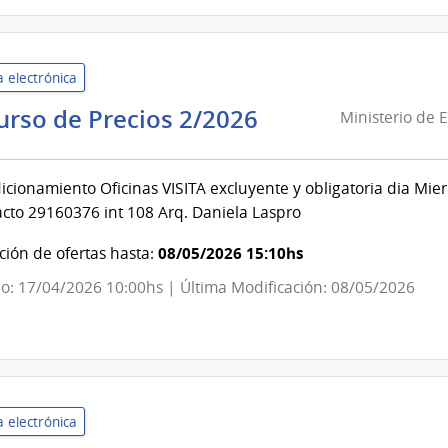
la
Armada
 electrónica
Ministerio
urso de Precios 2/2026
Ministerio de 
de
Economía
cionamiento Oficinas VISITA excluyente y obligatoria dia Mier
y
acto 29160376 int 108 Arq. Daniela Laspro
Finanzas
|
08/05/2026 15:10hs
ión de ofertas hasta:
Dirección
o: 17/04/2026 10:00hs | Última Modificación: 08/05/2026
Nacional
de
Loterías
y
Quinielas
 electrónica