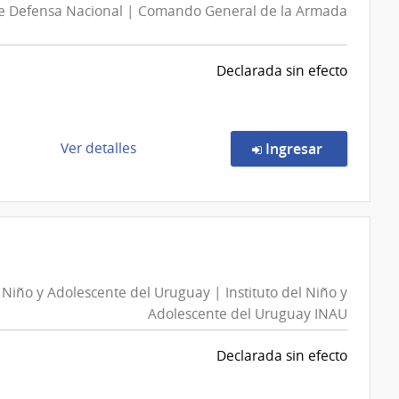
de Defensa Nacional | Comando General de la Armada
Declarada sin efecto
de
en la comp
Ver detalles
Ingresar
la
compra
Compra
Directa
3050/2026
|
l Niño y Adolescente del Uruguay | Instituto del Niño y
Ministerio
Adolescente del Uruguay INAU
de
Defensa
Declarada sin efecto
Nacional
|