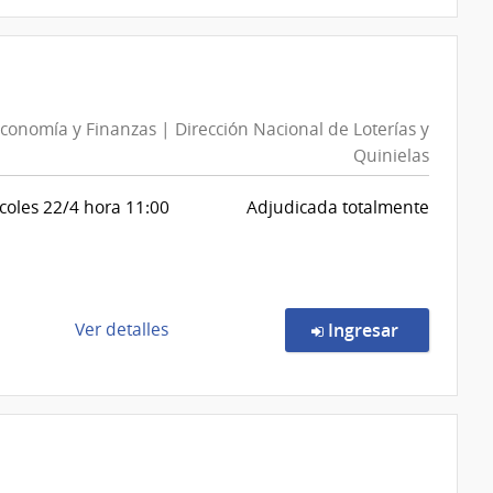
compra
Compra
Directa
3055/2026
|
Economía y Finanzas | Dirección Nacional de Loterías y
Ministerio
Quinielas
de
Defensa
coles 22/4 hora 11:00
Adjudicada totalmente
Nacional
|
Comando
General
de
de
en la comp
Ver detalles
Ingresar
la
la
Armada
compra
Concurso
de
Precios
2/2026