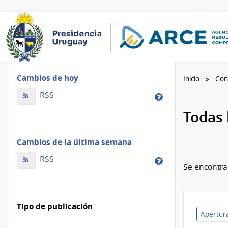
Cambios de hoy
Inicio
Con
Cambios
RSS
Cambios
de
de
Todas 
hoy
la
ordenados
de
Cambios de la última semana
por
hoy
fecha
Cambios
ordenados
RSS
Cambios
de
Se encontr
de
por
de
modificación
la
fecha
la
última
de
última
Tipo de publicación
semana
modificación
semana
Apertura
ordenados