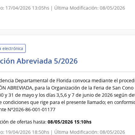
del
o: 17/04/2026 13:05hs | Última Modificación: 08/05/2026
Uruguay
|
Instituto
del
Niño
 electrónica
y
Adolescente
Intendencia
ación Abreviada 5/2026
del
de
Uruguay
Florida
INAU
dencia Departamental de Florida convoca mediante el proced
|
ÓN ABREVIADA, para la Organización de la Feria de San Cono a
Intendencia
30 y 31 de mayo y los días 3,5,6 y 7 de junio de 2026 según det
de
e condiciones que rige para el presente llamado; en conformi
Florida
nte Nº2026-86-001-01177
08/05/2026 15:10hs
ión de ofertas hasta:
o: 19/04/2026 18:50hs | Última Modificación: 08/05/2026