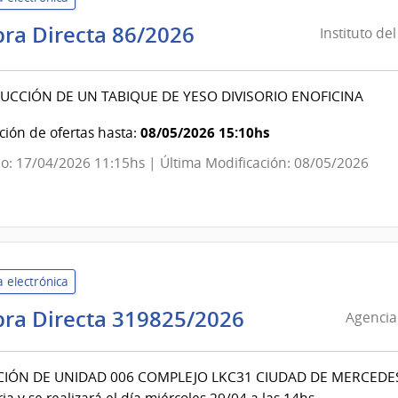
Instituto
ra Directa 86/2026
Instituto de
del
Niño
CCIÓN DE UN TABIQUE DE YESO DIVISORIO ENOFICINA
y
Adolescente
08/05/2026 15:10hs
ión de ofertas hasta:
del
o: 17/04/2026 11:15hs | Última Modificación: 08/05/2026
Uruguay
|
Instituto
del
Niño
 electrónica
y
Adolescente
Agencia
ra Directa 319825/2026
Agencia
del
Nacional
Uruguay
de
INAU
IÓN DE UNIDAD 006 COMPLEJO LKC31 CIUDAD DE MERCEDES L
Vivienda