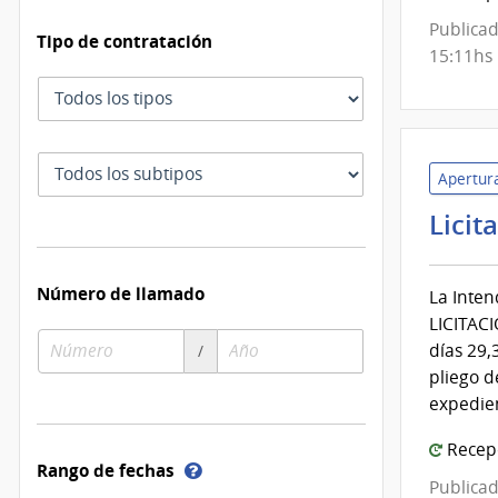
Publicad
Tipo de contratación
15:11hs
Tipo
de
contratación
Subtipo
Apertura
de
contratación
Licit
Número de llamado
La Inten
LICITACI
Número
Año
días 29,
/
de
de
pliego d
compra
compra
expedie
Recepc
Ayuda
Rango de fechas
Publicad
sobre