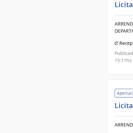
Licit
ARREND
DEPART
Recepc
Publicad
15:11hs
Apertura
Licit
ARREND