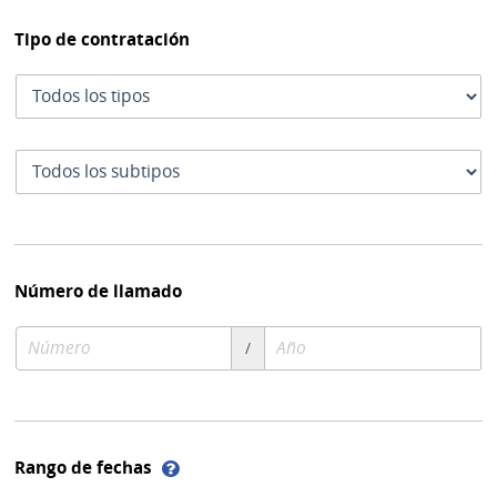
Tipo de contratación
Tipo
de
contratación
Subtipo
de
contratación
Número de llamado
Número
Año
/
de
de
compra
compra
Ayuda
Rango de fechas
sobre