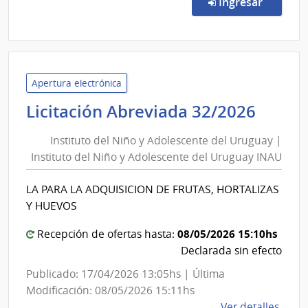
en la c
Ingresar
3050
|
Minis
de
Defe
Apertura electrónica
Naci
Insti
Licitación Abreviada 32/2026
|
del
Com
Instituto del Niño y Adolescente del Uruguay |
Niño
Gene
Instituto del Niño y Adolescente del Uruguay INAU
y
de
Adole
la
LA PARA LA ADQUISICION DE FRUTAS, HORTALIZAS
del
Arma
Y HUEVOS
Urug
|
08/05/2026 15:10hs
Recepción de ofertas hasta:
Insti
Declarada sin efecto
del
Publicado: 17/04/2026 13:05hs | Última
Niño
Modificación: 08/05/2026 15:11hs
y
de
Ver detalles