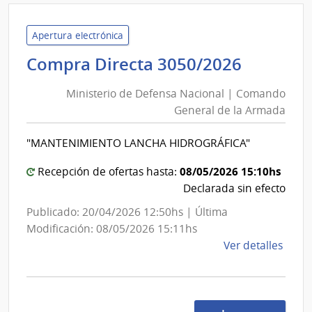
Minis
de
Defe
Apertura electrónica
Naci
Ministe
Compra Directa 3050/2026
|
de
Com
Ministerio de Defensa Nacional | Comando
Defens
Gene
General de la Armada
Nacion
de
|
la
"MANTENIMIENTO LANCHA HIDROGRÁFICA"
Coman
Arma
Genera
08/05/2026 15:10hs
Recepción de ofertas hasta:
de
Declarada sin efecto
la
Publicado: 20/04/2026 12:50hs | Última
Armad
Modificación: 08/05/2026 15:11hs
de
Ver detalles
la
comp
Comp
Direc