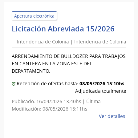
|
Minis
de
Apertura electrónica
Econ
Inten
Licitación Abreviada 15/2026
y
de
Fina
Intendencia de Colonia | Intendencia de Colonia
Colon
|
|
Direc
ARRENDAMIENTO DE BULLDOZER PARA TRABAJOS
Inten
Naci
EN CANTERA EN LA ZONA ESTE DEL
de
de
DEPARTAMENTO.
Loter
Colon
y
08/05/2026 15:10hs
Recepción de ofertas hasta:
Quini
Adjudicada totalmente
Publicado: 16/04/2026 13:40hs | Última
Modificación: 08/05/2026 15:11hs
de
Ver detalles
la
comp