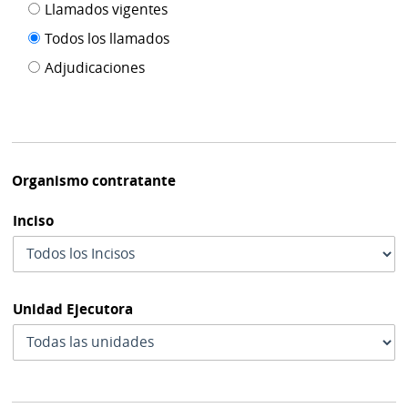
Filtro tipo
Llamados vigentes
por
de
fecha
Todos los llamados
de
publicación
Adjudicaciones
modif
Organismo contratante
Inciso
Unidad Ejecutora