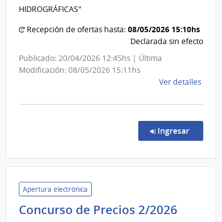
Coman
HIDROGRÁFICAS"
Genera
de
08/05/2026 15:10hs
Recepción de ofertas hasta:
la
Declarada sin efecto
Armad
Publicado: 20/04/2026 12:45hs | Última
Modificación: 08/05/2026 15:11hs
de
Ver detalles
la
comp
Comp
Direc
en la c
Ingresar
3055
|
Minis
de
Defe
Apertura electrónica
Naci
Minist
Concurso de Precios 2/2026
|