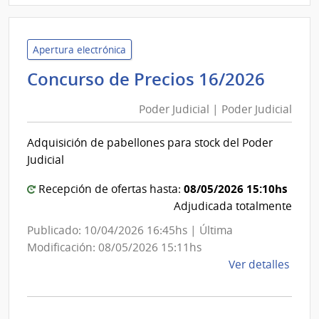
Minis
del
Inter
Apertura electrónica
|
Pode
Concurso de Precios 16/2026
Insti
Judici
Naci
Poder Judicial | Poder Judicial
|
de
Pode
Rehab
Adquisición de pabellones para stock del Poder
Judici
Judicial
08/05/2026 15:10hs
Recepción de ofertas hasta:
Adjudicada totalmente
Publicado: 10/04/2026 16:45hs | Última
Modificación: 08/05/2026 15:11hs
de
Ver detalles
la
comp
Conc