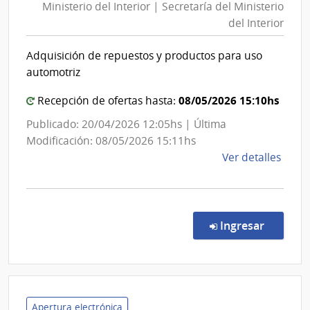
Ministerio del Interior | Secretaría del Ministerio
Inter
del Interior
|
Secre
Adquisición de repuestos y productos para uso
del
automotriz
Minis
del
08/05/2026 15:10hs
Recepción de ofertas hasta:
Inter
Publicado: 20/04/2026 12:05hs | Última
Modificación: 08/05/2026 15:11hs
de
Ver detalles
la
comp
Conc
de
en la co
Ingresar
Preci
50/2
|
Minis
del
Apertura electrónica