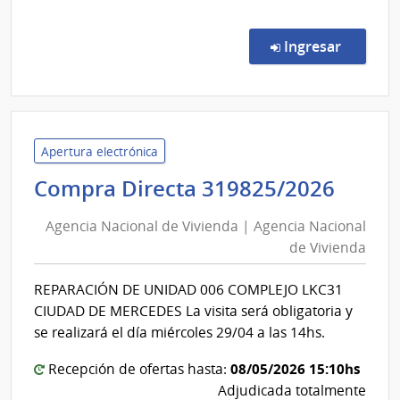
del
comp
Comp
Uruguay
Direc
en la co
Ingresar
INAU
86/2
|
Insti
del
Niño
Apertura electrónica
y
Agen
Compra Directa 319825/2026
Adol
Naci
del
Agencia Nacional de Vivienda | Agencia Nacional
de
Urug
de Vivienda
Vivi
|
|
Insti
REPARACIÓN DE UNIDAD 006 COMPLEJO LKC31
Agen
del
CIUDAD DE MERCEDES La visita será obligatoria y
Niño
Naci
se realizará el día miércoles 29/04 a las 14hs.
y
de
Adol
08/05/2026 15:10hs
Vivi
Recepción de ofertas hasta:
del
Adjudicada totalmente