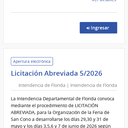
Adole
la
del
comp
Licit
Urug
Abre
en la co
Ingresar
INAU
32/2
|
Insti
del
Niño
Apertura electrónica
y
Intend
Licitación Abreviada 5/2026
Adol
de
del
Intendencia de Florida | Intendencia de Florida
Florid
Urug
|
|
La Intendencia Departamental de Florida convoca
Intend
Insti
mediante el procedimiento de LICITACIÓN
de
del
ABREVIADA, para la Organización de la Feria de
Niño
Florid
San Cono a desarrollarse los días 29,30 y 31 de
y
mayo y los días 3,5,6 y 7 de junio de 2026 según