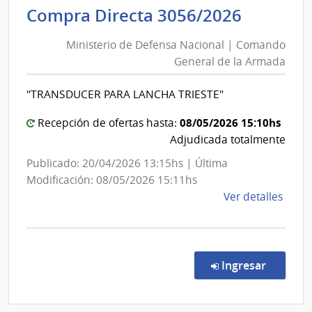
Previ
Ministe
Compra Directa 3056/2026
Socia
de
|
Ministerio de Defensa Nacional | Comando
Defens
Banc
General de la Armada
Nacion
de
|
Previ
"TRANSDUCER PARA LANCHA TRIESTE"
Coman
Socia
Genera
08/05/2026 15:10hs
Recepción de ofertas hasta:
de
Adjudicada totalmente
la
Publicado: 20/04/2026 13:15hs | Última
Armad
Modificación: 08/05/2026 15:11hs
de
Ver detalles
la
comp
Comp
Direc
en la c
Ingresar
3056
|