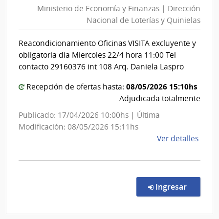
de
Com
Ministerio de Economía y Finanzas | Dirección
Econo
Gene
Nacional de Loterías y Quinielas
y
de
Finanz
la
Reacondicionamiento Oficinas VISITA excluyente y
|
Arma
obligatoria dia Miercoles 22/4 hora 11:00 Tel
Direcc
contacto 29160376 int 108 Arq. Daniela Laspro
Nacion
08/05/2026 15:10hs
de
Recepción de ofertas hasta:
Adjudicada totalmente
Loterí
y
Publicado: 17/04/2026 10:00hs | Última
Quinie
Modificación: 08/05/2026 15:11hs
de
Ver detalles
la
comp
Conc
de
en la co
Ingresar
Preci
2/20