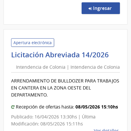
Licit
Abre
en la co
Ingresar
15/2
|
Inte
de
Colo
Apertura electrónica
|
Inten
Licitación Abreviada 14/2026
Inte
de
de
Intendencia de Colonia | Intendencia de Colonia
Colon
Colo
|
ARRENDAMIENTO DE BULLDOZER PARA TRABAJOS
Inten
EN CANTERA EN LA ZONA OESTE DEL
de
DEPARTAMENTO.
Colon
08/05/2026 15:10hs
Recepción de ofertas hasta:
Publicado: 16/04/2026 13:30hs | Última
Modificación: 08/05/2026 15:11hs
de
Ver detalles