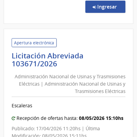
de
en la co
Ingresar
Preci
16/2
|
Pode
Judici
Apertura electrónica
|
Licitación Abreviada
Pode
Administración
103671/2026
Judici
Nacional
Administración Nacional de Usinas y Trasmisiones
de
Eléctricas | Administración Nacional de Usinas y
Usinas
Trasmisiones Eléctricas
y
Trasmisiones
Escaleras
Eléctricas
|
08/05/2026 15:10hs
Recepción de ofertas hasta:
Administración
Publicado: 17/04/2026 11:20hs | Última
Nacional
Modificación: 08/05/2026 15:11hs