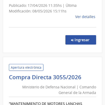
Urug
Publicado: 17/04/2026 11:35hs | Última
INAU
Modificación: 08/05/2026 15:11hs
de
Ver detalles
la
comp
Comp
Direc
en la c
Ingresar
3198
|
Agen
Naci
de
Apertura electrónica
Vivi
Ministe
Compra Directa 3055/2026
|
de
Agen
Ministerio de Defensa Nacional | Comando
Defens
Naci
General de la Armada
Nacion
de
|
Vivi
"MANTENIMIENTO DE MOTORES LANCHAS