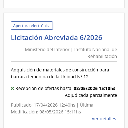
Minis
de
Defe
Naci
Apertura electrónica
|
Minist
Licitación Abreviada 6/2026
Direc
del
Naci
Ministerio del Interior | Instituto Nacional de
Interio
de
Rehabilitación
|
Sani
Institu
de
Adquisición de materiales de construcción para
Nacion
las
barraca femenina de la Unidad Nº 12.
Fuer
de
Arma
Rehabi
08/05/2026 15:10hs
Recepción de ofertas hasta:
Adjudicada parcialmente
Publicado: 17/04/2026 12:40hs | Última
Modificación: 08/05/2026 15:11hs
de
Ver detalles
la