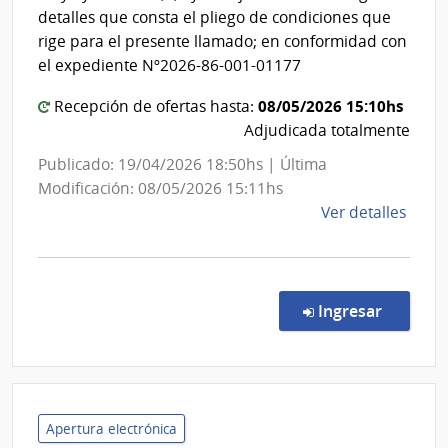
Adol
detalles que consta el pliego de condiciones que
del
rige para el presente llamado; en conformidad con
Urug
el expediente Nº2026-86-001-01177
INAU
08/05/2026 15:10hs
Recepción de ofertas hasta:
Adjudicada totalmente
Publicado: 19/04/2026 18:50hs | Última
Modificación: 08/05/2026 15:11hs
de
Ver detalles
la
comp
Licit
Abre
en la co
Ingresar
5/20
|
Inte
de
Flori
Apertura electrónica