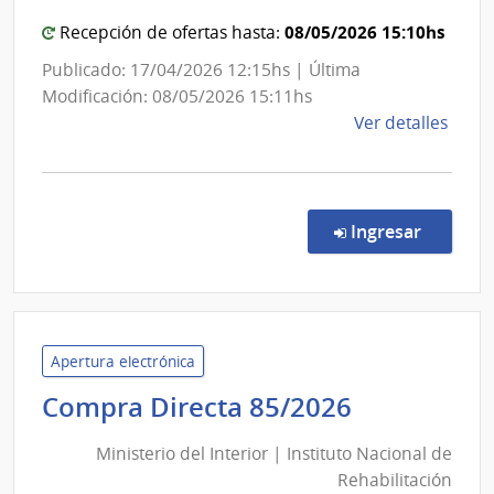
Administración
08/05/2026 15:10hs
Recepción de ofertas hasta:
Nacional
de
Publicado: 17/04/2026 12:15hs | Última
Combustible,
Modificación: 08/05/2026 15:11hs
Alcohol
de
Ver detalles
y
la
comp
Portland
Licit
Abre
en la co
Ingresar
1520
|
Admin
Naci
de
Apertura electrónica
Comb
Ministerio
Compra Directa 85/2026
Alcoh
del
y
Ministerio del Interior | Instituto Nacional de
Interior
Portl
Rehabilitación
|
|