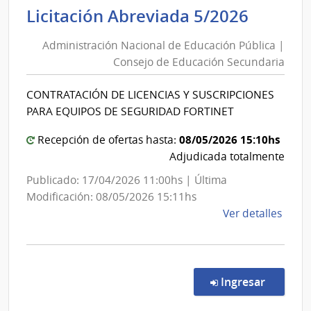
|
Admini
Licitación Abreviada 5/2026
Inte
Nacion
de
Administración Nacional de Educación Pública |
de
Flori
Consejo de Educación Secundaria
Educac
Públic
CONTRATACIÓN DE LICENCIAS Y SUSCRIPCIONES
|
PARA EQUIPOS DE SEGURIDAD FORTINET
Conse
de
08/05/2026 15:10hs
Recepción de ofertas hasta:
Educac
Adjudicada totalmente
Secund
Publicado: 17/04/2026 11:00hs | Última
Modificación: 08/05/2026 15:11hs
de
Ver detalles
la
comp
Licit
Abre
en la co
Ingresar
5/20