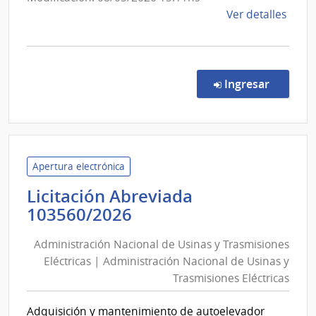
de
de
Ver detalles
Usinas
la
y
comp
Trasmisiones
Licit
Abre
Eléctricas
en la co
Ingresar
1036
|
Admin
Naci
de
Apertura electrónica
Usin
Licitación Abreviada
y
Administración
103560/2026
Tras
Nacional
Eléct
Administración Nacional de Usinas y Trasmisiones
de
|
Eléctricas | Administración Nacional de Usinas y
Usinas
Admin
Trasmisiones Eléctricas
y
Naci
de
Trasmisiones
Adquisición y mantenimiento de autoelevador