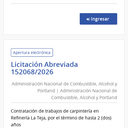
comp
Licit
Abre
en la co
Ingresar
6/20
|
Minis
del
Inter
Apertura electrónica
|
Licitación Abreviada
Insti
Administración
152068/2026
Naci
Nacional
de
Administración Nacional de Combustible, Alcohol y
de
Rehab
Portland | Administración Nacional de
Combustible,
Combustible, Alcohol y Portland
Alcohol
y
Contratación de trabajos de carpintería en
Portland
Refinería La Teja, por el término de hasta 2 (dos)
|
años