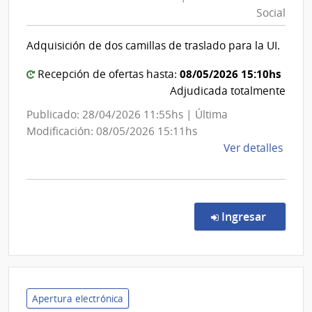
Previsión
|
Social
Social
Admin
|
Naci
Adquisición de dos camillas de traslado para la UI.
de
Banco
Usin
de
08/05/2026 15:10hs
Recepción de ofertas hasta:
y
Previsión
Adjudicada totalmente
Tras
Social
Publicado: 28/04/2026 11:55hs | Última
Eléct
Modificación: 08/05/2026 15:11hs
de
Ver detalles
la
comp
Conc
de
en la co
Ingresar
Preci
1062
|
Banc
de
Apertura electrónica