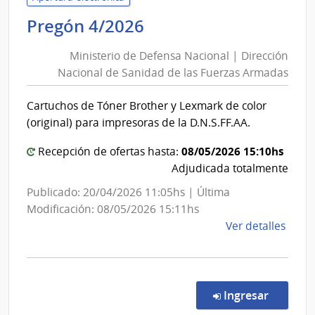
Inter
Ministerio
Pregón 4/2026
|
de
Secre
Ministerio de Defensa Nacional | Dirección
Defensa
del
Nacional de Sanidad de las Fuerzas Armadas
Nacional
Minis
|
del
Cartuchos de Tóner Brother y Lexmark de color
Dirección
Inter
(original) para impresoras de la D.N.S.FF.AA.
Nacional
de
08/05/2026 15:10hs
Recepción de ofertas hasta:
Sanidad
Adjudicada totalmente
de
Publicado: 20/04/2026 11:05hs | Última
las
Modificación: 08/05/2026 15:11hs
Fuerzas
de
Ver detalles
Armadas
la
comp
Preg
4/20
en la c
Ingresar
|