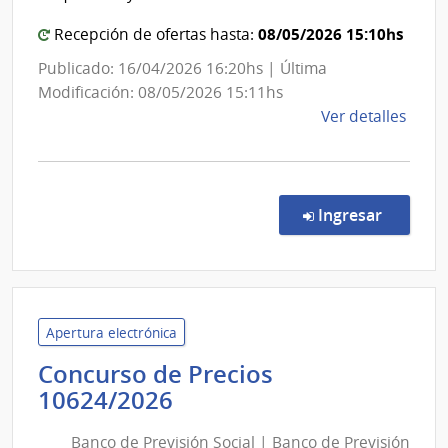
Usin
Eléctricas
y
|
08/05/2026 15:10hs
Recepción de ofertas hasta:
Tras
Administración
Publicado: 16/04/2026 16:20hs | Última
Eléct
Nacional
Modificación: 08/05/2026 15:11hs
de
de
Ver detalles
Usinas
la
y
comp
Trasmisiones
Licit
Abre
Eléctricas
en la co
Ingresar
1035
|
Admin
Naci
de
Apertura electrónica
Usin
Concurso de Precios
y
Banco
10624/2026
Tras
de
Eléct
Banco de Previsión Social | Banco de Previsión