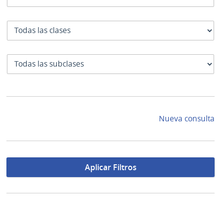
Clase
SubClase
Nueva consulta
Aplicar Filtros