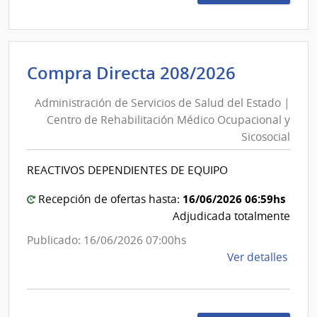
209/
|
Admin
de
Administ
Compra Directa 208/2026
Servi
de
de
Administración de Servicios de Salud del Estado |
Servicios
Salu
Centro de Rehabilitación Médico Ocupacional y
de
del
Sicosocial
Esta
Salud
|
del
REACTIVOS DEPENDIENTES DE EQUIPO
Cent
Estado
de
|
16/06/2026 06:59hs
Recepción de ofertas hasta:
Rehab
Centro
Adjudicada totalmente
Médi
de
Publicado: 16/06/2026 07:00hs
Ocup
Rehabili
de
Ver detalles
y
Médico
la
Sicos
Ocupaci
comp
y
Comp