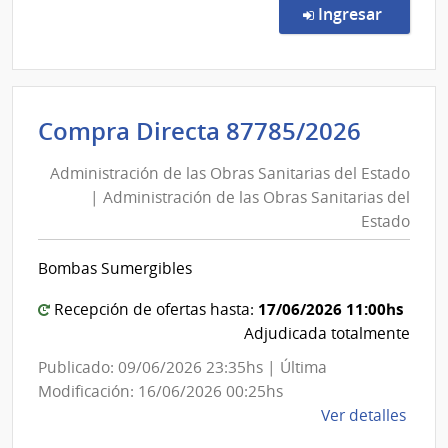
Direc
Sicosocia
en la co
Ingresar
208/
|
Admin
de
Admini
Compra Directa 87785/2026
Servi
de
de
Administración de las Obras Sanitarias del Estado
las
Salu
| Administración de las Obras Sanitarias del
Obras
del
Estado
Esta
Sanita
|
del
Bombas Sumergibles
Cent
Estad
de
|
17/06/2026 11:00hs
Recepción de ofertas hasta:
Rehab
Admini
Adjudicada totalmente
Médi
de
Publicado: 09/06/2026 23:35hs | Última
Ocup
las
Modificación: 16/06/2026 00:25hs
y
Obras
de
Ver detalles
Sicos
Sanita
la