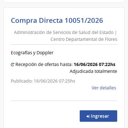
Admin
de
Admini
Compra Directa 10051/2026
Servi
de
de
Administración de Servicios de Salud del Estado |
Servic
Salu
Centro Departamental de Flores
de
del
Esta
Salud
Ecografías y Doppler
|
del
Hospi
Estad
16/06/2026 07:22hs
Recepción de ofertas hasta:
de
|
Adjudicada totalmente
San
Centr
Publicado: 16/06/2026 07:25hs
Carlo
Depar
de
Ver detalles
de
la
Flores
comp
Comp
Direc
en la c
Ingresar
1005