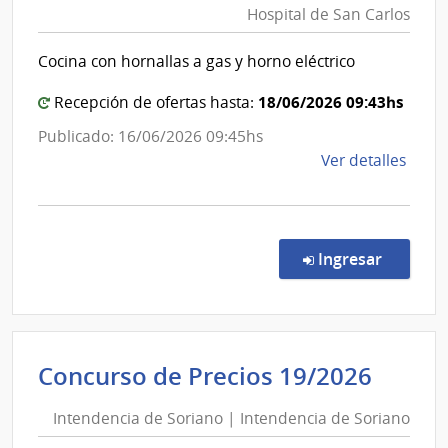
Hospital de San Carlos
de
Salud
Cocina con hornallas a gas y horno eléctrico
del
Estado
18/06/2026 09:43hs
Recepción de ofertas hasta:
|
Publicado: 16/06/2026 09:45hs
Hospita
de
Ver detalles
de
la
San
comp
Carlos
Comp
Direc
en la co
Ingresar
9907
|
Admin
de
Inten
Concurso de Precios 19/2026
Servi
de
de
Intendencia de Soriano | Intendencia de Soriano
Soria
Salu
del