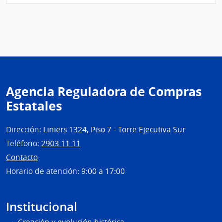
Esta
|
Admin
de
las
Obra
Sanit
del
Agencia Reguladora de Compras
Esta
Estatales
Dirección:
Liniers 1324, Piso 7 - Torre Ejecutiva Sur
Teléfono:
2903 11 11
Contacto
Horario de atención:
9:00 a 17:00
Institucional