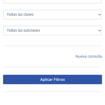
Clase
SubClase
Nueva consulta
Aplicar Filtros