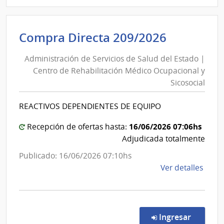
|
Admin
de
Administ
Compra Directa 209/2026
Servi
de
de
Administración de Servicios de Salud del Estado |
Servicios
Salu
Centro de Rehabilitación Médico Ocupacional y
de
del
Sicosocial
Esta
Salud
|
del
REACTIVOS DEPENDIENTES DE EQUIPO
Cent
Estado
Depa
|
16/06/2026 07:06hs
Recepción de ofertas hasta:
de
Centro
Adjudicada totalmente
Flore
de
Publicado: 16/06/2026 07:10hs
Rehabili
de
Ver detalles
Médico
la
Ocupaci
comp
y
Comp
Direc
Sicosocia
en la co
Ingresar