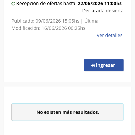
22/06/2026 11:00hs
Recepción de ofertas hasta:
las
Esta
Declarada desierta
Obras
Sanitarias
Publicado: 09/06/2026 15:05hs | Última
del
Modificación: 16/06/2026 00:25hs
de
Ver detalles
Estado
la
comp
Conc
de
en la co
Ingresar
Preci
7290
|
Admin
de
las
No existen más resultados.
Obra
Sanit
del