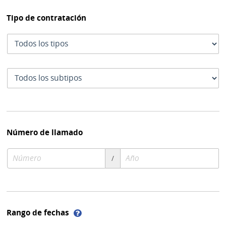
Tipo de contratación
Tipo
de
contratación
Subtipo
de
contratación
Número de llamado
Número
Año
/
de
de
compra
compra
Ayuda
Rango de fechas
sobre