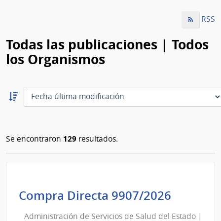
RSS
Todas las publicaciones | Todos
los Organismos
Ordernar
descendente:
Ordenar
129
Se encontraron
resultados.
Adminis
Compra Directa 9907/2026
de
Administración de Servicios de Salud del Estado |
Servici