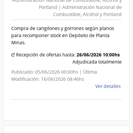
Administración Nacional de Combustible, Alcohol y
de
Inte
Portland | Administración Nacional de
de
Combustible,
Combustible, Alcohol y Portland
Sori
Alcohol
y
Compra de cangilones y gorrones según planos
Portland
para recomponer stock en Depósito de Planta
|
Minas.
Administración
26/06/2026 10:00hs
Recepción de ofertas hasta:
Nacional
Adjudicada totalmente
de
Combustible,
Publicado: 05/06/2026 00:00hs | Última
Alcohol
Modificación: 16/06/2026 08:46hs
y
de
Ver detalles
la
Portland
comp
Comp
Direc
2341
|