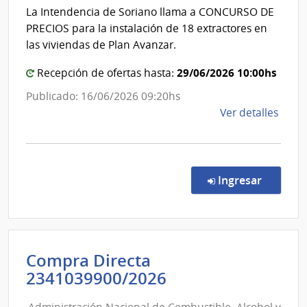
|
La Intendencia de Soriano llama a CONCURSO DE
Esta
Inten
PRECIOS para la instalación de 18 extractores en
|
de
las viviendas de Plan Avanzar.
Hospi
Soria
de
29/06/2026 10:00hs
Recepción de ofertas hasta:
San
Publicado: 16/06/2026 09:20hs
Carlo
de
Ver detalles
la
comp
Conc
de
en la c
Ingresar
Preci
19/2
|
Inte
Compra Directa
de
Administración
2341039900/2026
Sori
Nacional
|