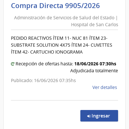
Admin
Adminis
Compra Directa 9905/2026
Naci
de
de
Administración de Servicios de Salud del Estado |
Servici
Comb
Hospital de San Carlos
de
Alcoh
Salud
y
PEDIDO REACTIVOS ÍTEM 11- NUC 81 ÍTEM 23-
del
Portl
SUBSTRATE SOLUTION 4X75 ÍTEM 24- CUVETTES
Estado
|
ÍTEM 42- CARTUCHO IONOGRAMA
|
Admin
18/06/2026 07:30hs
Hospita
Recepción de ofertas hasta:
Naci
Adjudicada totalmente
de
de
San
Comb
Publicado: 16/06/2026 07:35hs
Alcoh
Carlos
de
Ver detalles
y
la
Portl
comp
Comp
Direc
en la co
Ingresar
9905
|