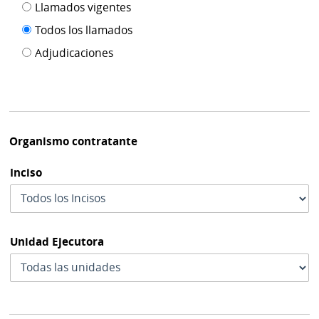
Filtro tipo
Llamados vigentes
por
de
fecha
Todos los llamados
de
publicación
Adjudicaciones
modif
Organismo contratante
Inciso
Unidad Ejecutora