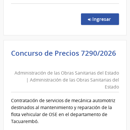
del
comp
Comp
Estad
Direc
en la co
Ingresar
8778
|
Admin
de
Concurso de Precios 7290/2026
las
Administración
Obra
de
Sanit
Administración de las Obras Sanitarias del Estado
las
del
| Administración de las Obras Sanitarias del
Esta
Obras
Estado
|
Sanitarias
Admin
del
Contratación de servicios de mecánica automotriz
de
Estado
destinados al mantenimiento y reparación de la
las
|
flota vehicular de OSE en el departamento de
Obra
Administración
Tacuarembó.
Sanit
de
del