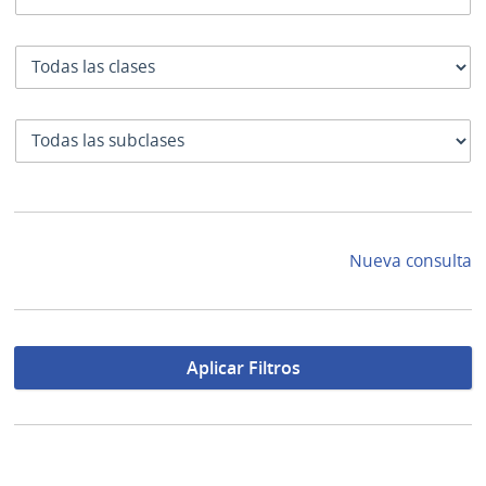
Clase
SubClase
Nueva consulta
Aplicar Filtros