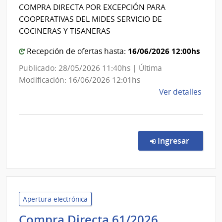
Salud
del
COMPRA DIRECTA POR EXCEPCIÓN PARA
Niño
del
COOPERATIVAS DEL MIDES SERVICIO DE
y
Estado
COCINERAS Y TISANERAS
Adol
|
del
Centro
16/06/2026 12:00hs
Recepción de ofertas hasta:
Urug
Auxiliar
Publicado: 28/05/2026 11:40hs | Última
INAU
de
Modificación: 16/06/2026 12:01hs
Carmelo
de
Ver detalles
la
comp
Comp
por
en la co
Ingresar
Exce
146/
|
Admin
de
Apertura electrónica
Servi
Presidenc
Compra Directa 61/2026