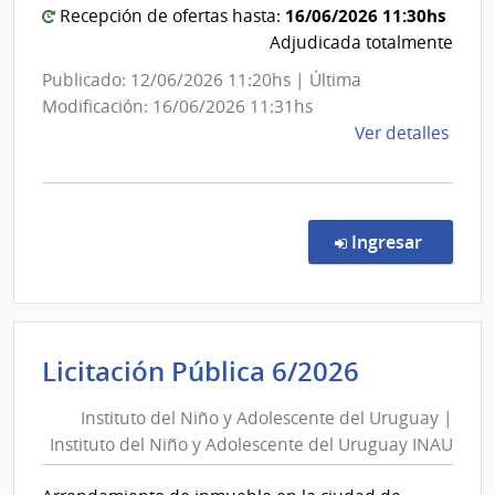
16/06/2026 11:30hs
Recepción de ofertas hasta:
Inf.y
Adjudicada totalmente
Ref.Nal
de
Publicado: 12/06/2026 11:20hs | Última
Red
Modificación: 16/06/2026 11:31hs
Drogas
de
Ver detalles
la
comp
Comp
Direc
en la co
Ingresar
9160
|
Admin
de
Instituto
Licitación Pública 6/2026
Servi
del
de
Instituto del Niño y Adolescente del Uruguay |
Niño
Salu
Instituto del Niño y Adolescente del Uruguay INAU
y
del
Esta
Adolesce