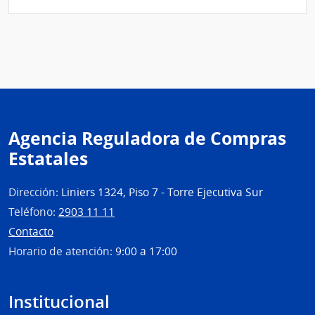
|
Minis
de
Desar
Socia
|
Direc
de
Agencia Reguladora de Compras
Desar
Estatales
Socia
Dirección:
Liniers 1324, Piso 7 - Torre Ejecutiva Sur
Teléfono:
2903 11 11
Contacto
Horario de atención:
9:00 a 17:00
Institucional