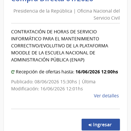
de
de
Salu
Presidencia de la República | Oficina Nacional del
la
del
Servicio Civil
República
Esta
|
|
CONTRATACIÓN DE HORAS DE SERVICIO
Oficina
Cent
INFORMÁTICO PARA EL MANTENIMIENTO
Auxil
Nacional
CORRECTIVO/EVOLUTIVO DE LA PLATAFORMA
de
del
MOODLE DE LA ESCUELA NACIONAL DE
Carm
Servicio
ADMINISTRACIÓN PÚBLICA (ENAP)
Civil
16/06/2026 12:00hs
Recepción de ofertas hasta:
Publicado: 08/06/2026 15:30hs | Última
Modificación: 16/06/2026 12:01hs
de
Ver detalles
la
comp
Comp
Direc
en la co
Ingresar
61/2