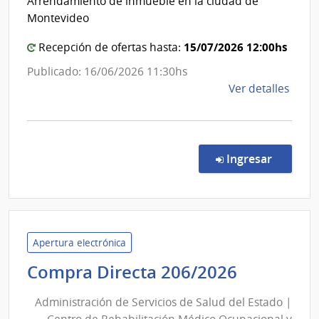
Arrendamiento de inmueble en la ciudad de
|
del
Montevideo
Ctro
Uruguay
Inf.y
|
15/07/2026 12:00hs
Recepción de ofertas hasta:
Ref.N
Instituto
Publicado: 16/06/2026 11:30hs
de
del
de
Ver detalles
Red
Niño
la
Drog
y
comp
Adolesce
Licit
del
Públi
en la co
Ingresar
6/20
Uruguay
|
INAU
Insti
del
Niño
Apertura electrónica
y
Administ
Compra Directa 206/2026
Adol
de
del
Administración de Servicios de Salud del Estado |
Servicios
Urug