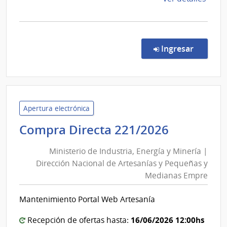
la
comp
Licit
Abre
en la co
Ingresar
10/2
|
Minis
de
Defe
Apertura electrónica
Naci
Minister
Compra Directa 221/2026
|
de
Direc
Ministerio de Industria, Energía y Minería |
Industria
Gene
Dirección Nacional de Artesanías y Pequeñas y
Energía
de
Medianas Empre
y
Secre
Minería
de
Mantenimiento Portal Web Artesanía
Esta
|
Direcció
16/06/2026 12:00hs
Recepción de ofertas hasta: