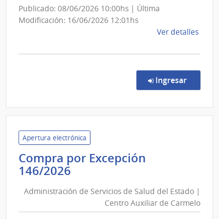
del
Publicado: 08/06/2026 10:00hs | Última
Niño
Modificación: 16/06/2026 12:01hs
y
de
Ver detalles
Adolesce
la
del
comp
Comp
Uruguay
Direc
en la co
Ingresar
INAU
137/
|
Insti
del
Niño
Apertura electrónica
y
Compra por Excepción
Adol
Administración
146/2026
del
de
Urug
Administración de Servicios de Salud del Estado |
Servicios
|
Centro Auxiliar de Carmelo
de
Insti