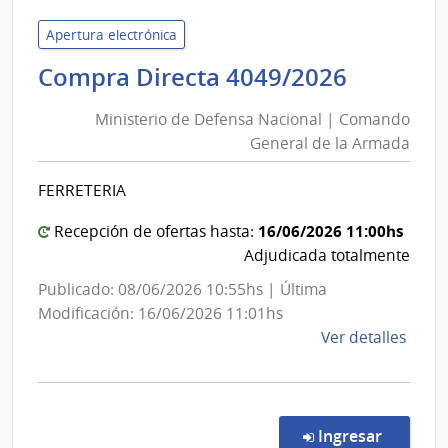
de
Servi
Apertura electrónica
de
Ministe
Compra Directa 4049/2026
Salu
de
del
Ministerio de Defensa Nacional | Comando
Defens
Esta
General de la Armada
Nacion
|
|
Cent
FERRETERIA
Coman
de
Rehab
Genera
16/06/2026 11:00hs
Recepción de ofertas hasta:
Médi
de
Adjudicada totalmente
Ocup
la
Publicado: 08/06/2026 10:55hs | Última
y
Armad
Modificación: 16/06/2026 11:01hs
Sicos
de
Ver detalles
la
comp
Comp
Direc
en la c
Ingresar