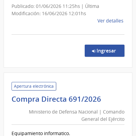
Nacional
Publicado: 01/06/2026 11:25hs | Última
de
Modificación: 16/06/2026 12:01hs
Artesaní
de
Ver detalles
y
la
Pequeña
comp
y
Comp
Direc
Mediana
en la co
Ingresar
221/
Empre
|
Minis
de
Indus
Apertura electrónica
Ener
Minister
Compra Directa 691/2026
y
de
Mine
Ministerio de Defensa Nacional | Comando
Defensa
|
General del Ejército
Nacional
Direc
|
Naci
Equipamiento informatico.