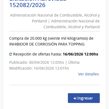
Administración
152082/2026
|
Nacional
Direc
Administración Nacional de Combustible, Alcohol y
de
Gene
Portland | Administración Nacional de
Combustible,
de
Combustible, Alcohol y Portland
Alcohol
Casi
y
Compra de 20.000 kg (veinte mil kilogramos) de
Portland
INHIBIDOR DE CORROSIÓN PARA TOPPING
|
Administración
16/06/2026 12:00hs
Recepción de ofertas hasta:
Nacional
Publicado: 30/04/2026 12:05hs | Última
de
Modificación: 16/06/2026 12:01hs
Combustible,
de
Ver detalles
Alcohol
la
y
comp
Licit
Portland
Abre
en la co
Ingresar
1520
|