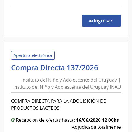
comp
Proc
Espec
en la co
Ingresar
501/
|
Univ
de
la
Apertura electrónica
Repú
Instituto
Compra Directa 137/2026
|
del
Hospi
Instituto del Niño y Adolescente del Uruguay |
Niño
de
Instituto del Niño y Adolescente del Uruguay INAU
y
Clíni
Adolesce
COMPRA DIRECTA PARA LA ADQUISICIÓN DE
del
PRODUCTOS LACTEOS
Uruguay
|
16/06/2026 12:00hs
Recepción de ofertas hasta:
Instituto
Adjudicada totalmente