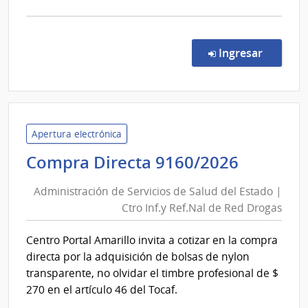
la
comp
Proc
Espec
en la co
Ingresar
1/20
|
Presi
de
la
Apertura electrónica
Repú
Adminis
Compra Directa 9160/2026
|
de
Presi
Administración de Servicios de Salud del Estado |
Servici
de
Ctro Inf.y Ref.Nal de Red Drogas
de
la
Salud
Repú
Centro Portal Amarillo invita a cotizar en la compra
del
y
directa por la adquisición de bolsas de nylon
Unid
Estado
transparente, no olvidar el timbre profesional de $
Depe
|
270 en el artículo 46 del Tocaf.
Ctro