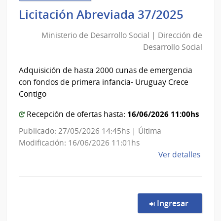
Repú
Minis
Licitación Abreviada 37/2025
|
de
Secre
Ministerio de Desarrollo Social | Dirección de
Desar
Naci
Desarrollo Social
Socia
del
|
Depo
Adquisición de hasta 2000 cunas de emergencia
Direc
con fondos de primera infancia- Uruguay Crece
de
Contigo
Desar
16/06/2026 11:00hs
Socia
Recepción de ofertas hasta:
Publicado: 27/05/2026 14:45hs | Última
Modificación: 16/06/2026 11:01hs
de
Ver detalles
la
comp
Licit
Abre
en la co
Ingresar
37/2