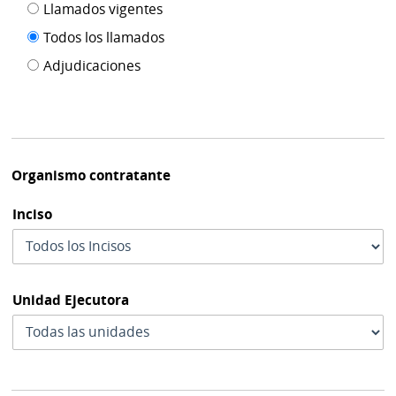
Filtro tipo
Llamados vigentes
por
de
fecha
Todos los llamados
de
publicación
Adjudicaciones
modif
Organismo contratante
Inciso
Unidad Ejecutora