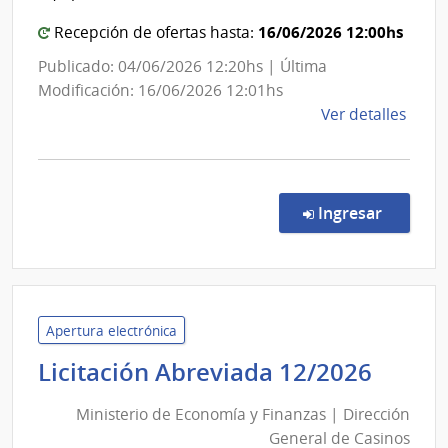
Comand
de
Artes
General
16/06/2026 12:00hs
Recepción de ofertas hasta:
y
del
Publicado: 04/06/2026 12:20hs | Última
Pequ
Ejército
Modificación: 16/06/2026 12:01hs
y
de
Ver detalles
Medi
la
Empr
comp
Comp
Direc
en la c
Ingresar
691/
|
Minis
de
Defe
Apertura electrónica
Naci
Minis
Licitación Abreviada 12/2026
|
de
Com
Ministerio de Economía y Finanzas | Dirección
Econ
Gene
General de Casinos