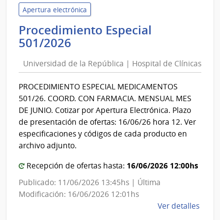
Gana
Apertura electrónica
Agric
Procedimiento Especial
y
Universidad
501/2026
Pesc
de
|
Universidad de la República | Hospital de Clínicas
la
Direc
República
Gene
PROCEDIMIENTO ESPECIAL MEDICAMENTOS
|
de
501/26. COORD. CON FARMACIA. MENSUAL MES
Secre
Hospital
DE JUNIO. Cotizar por Apertura Electrónica. Plazo
de
de presentación de ofertas: 16/06/26 hora 12. Ver
Clínicas
especificaciones y códigos de cada producto en
archivo adjunto.
16/06/2026 12:00hs
Recepción de ofertas hasta:
Publicado: 11/06/2026 13:45hs | Última
Modificación: 16/06/2026 12:01hs
de
Ver detalles
la