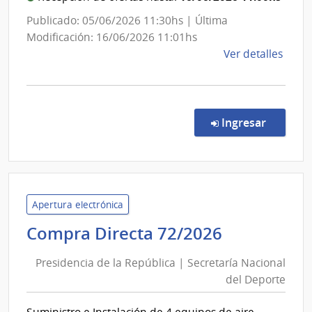
de
Hidro
Publicado: 05/06/2026 11:30hs | Última
Modificación: 16/06/2026 11:01hs
de
Ver detalles
la
comp
Licit
Abre
en la co
Ingresar
26/2
|
Minis
de
Tran
Apertura electrónica
y
Presidenc
Compra Directa 72/2026
Obra
de
Públi
Presidencia de la República | Secretaría Nacional
la
|
del Deporte
República
Direc
|
Naci