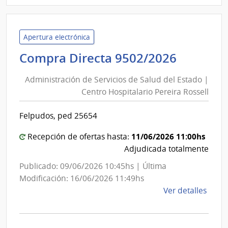
Admin
Naci
de
Apertura electrónica
Comb
Adminis
Compra Directa 9502/2026
Alcoh
de
y
Administración de Servicios de Salud del Estado |
Servici
Portl
Centro Hospitalario Pereira Rossell
de
|
Salud
Admin
Felpudos, ped 25654
del
Naci
de
Estado
11/06/2026 11:00hs
Recepción de ofertas hasta:
Comb
|
Adjudicada totalmente
Alcoh
Centro
Publicado: 09/06/2026 10:45hs | Última
y
Hospita
Modificación: 16/06/2026 11:49hs
Portl
Pereira
de
Ver detalles
Rossell
la
comp
Comp