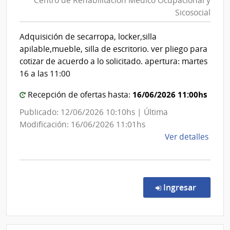
Centro de Rehabilitación Médico Ocupacional y
de
|
Sicosocial
Salud
Insti
del
del
Adquisición de secarropa, locker,silla
Niño
Estado
apilable,mueble, silla de escritorio. ver pliego para
y
|
cotizar de acuerdo a lo solicitado. apertura: martes
Adol
Centro
16 a las 11:00
del
de
Urug
16/06/2026 11:00hs
Recepción de ofertas hasta:
Rehabili
INAU
Médico
Publicado: 12/06/2026 10:10hs | Última
Ocupaci
Modificación: 16/06/2026 11:01hs
y
de
Ver detalles
la
Sicosocia
comp
Comp
Direc
en la co
Ingresar
206/
|
Admin