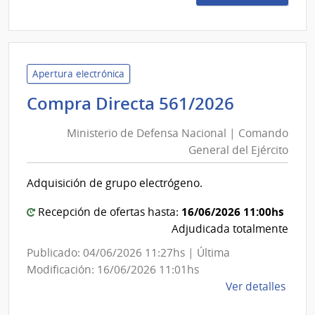
4049
|
Minis
de
Defe
Apertura electrónica
Naci
Minister
Compra Directa 561/2026
|
de
Com
Ministerio de Defensa Nacional | Comando
Defensa
Gene
General del Ejército
Nacional
de
|
la
Adquisición de grupo electrógeno.
Comand
Arma
General
16/06/2026 11:00hs
Recepción de ofertas hasta:
del
Adjudicada totalmente
Ejército
Publicado: 04/06/2026 11:27hs | Última
Modificación: 16/06/2026 11:01hs
de
Ver detalles
la