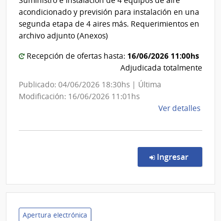
Suministro e Instalación de 4 equipos de aire
Secretaría
de
acondicionado y previsión para instalación en una
Hidro
Nacional
segunda etapa de 4 aires más. Requerimientos en
del
archivo adjunto (Anexos)
Deporte
16/06/2026 11:00hs
Recepción de ofertas hasta:
Adjudicada totalmente
Publicado: 04/06/2026 18:30hs | Última
Modificación: 16/06/2026 11:01hs
de
Ver detalles
la
comp
Comp
Direc
en la co
Ingresar
72/2
|
Presi
de
la
Apertura electrónica