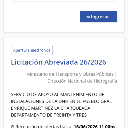
comp
Comp
Direc
en la c
Ingresar
561/
|
Minis
de
Defe
Apertura electrónica
Naci
Minis
Licitación Abreviada 26/2026
|
de
Com
Ministerio de Transporte y Obras Públicas |
Trans
Gene
Dirección Nacional de Hidrografía
y
del
Obra
Ejérc
SERVICIO DE APOYO AL MANTENIMIENTO DE
Públi
INSTALACIONES DE LA DNH EN EL PUEBLO GRAL
|
ENRIQUE MARTINEZ LA CHARQUEADA
Direc
DEPARTAMENTO DE TREINTA Y TRES
Nacio
16/06/2026 11:00hs
Recepción de ofertas hasta: