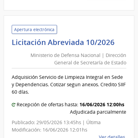
|
Presi
de
la
Apertura electrónica
Repú
Minis
Licitación Abreviada 10/2026
|
de
Ofici
Ministerio de Defensa Nacional | Dirección
Defe
Naci
General de Secretaría de Estado
Nacio
del
|
Servi
Adquisición Servicio de Limpieza Integral en Sede
Direc
Civil
y Dependencias. Cotizar segun anexos. Credito SIIF
Gener
60 días.
de
16/06/2026 12:00hs
Secre
Recepción de ofertas hasta:
Adjudicada parcialmente
de
Estad
Publicado: 29/05/2026 13:45hs | Última
Modificación: 16/06/2026 12:01hs
de
Ver detalles