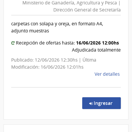
Ministerio de Ganadería, Agricultura y Pesca |
Ganaderí
Dirección General de Secretaría
Agricult
y
carpetas con solapa y oreja, en formato A4,
Pesca
adjunto muestras
|
Direcció
16/06/2026 12:00hs
Recepción de ofertas hasta:
General
Adjudicada totalmente
de
Publicado: 12/06/2026 12:30hs | Última
Secretar
Modificación: 16/06/2026 12:01hs
de
Ver detalles
la
comp
Comp
Direc
en la co
Ingresar
690/
|
Minis
de