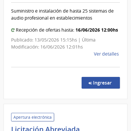
y
del
Finan
Ejérc
Suministro e instalación de hasta 25 sistemas de
|
audio profesional en establecimientos
Direc
Gener
16/06/2026 12:00hs
Recepción de ofertas hasta:
de
Publicado: 13/05/2026 15:15hs | Última
Casin
Modificación: 16/06/2026 12:01hs
de
Ver detalles
la
comp
Licit
Abre
en la co
Ingresar
12/2
|
Minis
de
Econ
Apertura electrónica
y
Licitación Abreviada
Fina