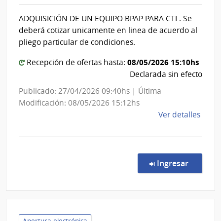
|
de
Direcció
Sani
ADQUISICIÓN DE UN EQUIPO BPAP PARA CTI . Se
Nacional
de
deberá cotizar unicamente en linea de acuerdo al
las
de
pliego particular de condiciones.
Fuer
Sanidad
Arma
08/05/2026 15:10hs
Policial
Recepción de ofertas hasta:
Declarada sin efecto
Publicado: 27/04/2026 09:40hs | Última
Modificación: 08/05/2026 15:12hs
de
Ver detalles
la
comp
Comp
Direc
en la co
Ingresar
116/
|
Minis
del
Inter
Apertura electrónica