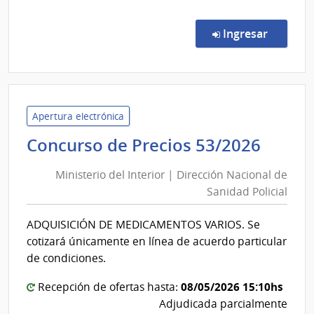
Conc
de
en la co
Ingresar
Preci
5/20
|
Minis
de
Apertura electrónica
Educ
Minis
Concurso de Precios 53/2026
y
del
Cultu
Ministerio del Interior | Dirección Nacional de
Inter
|
Sanidad Policial
|
Direc
Direc
Naci
ADQUISICIÓN DE MEDICAMENTOS VARIOS. Se
Nacio
de
cotizará únicamente en línea de acuerdo particular
Cultu
de
de condiciones.
Sani
08/05/2026 15:10hs
Polici
Recepción de ofertas hasta:
Adjudicada parcialmente