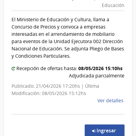
Edu
Colo
Educación
y
Cult
El Ministerio de Educación y Cultura, llama a
|
Concurso de Precios y convoca a empresas
Dire
interesadas en el arrendamiento de mobiliario
de
para eventos de la Unidad Ejecutora 002 Dirección
Edu
Nacional de Educación. Se adjunta Pliego de Bases
y Condiciones Particulares.
08/05/2026 15:10hs
Recepción de ofertas hasta:
Adjudicada parcialmente
Publicado: 21/04/2026 17:20hs | Última
Modificación: 08/05/2026 15:12hs
de
Ver detalles
la
comp
Conc
de
en la co
Ingresar