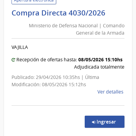
|
Ministe
Compra Directa 4030/2026
Direc
de
Naci
Ministerio de Defensa Nacional | Comando
Defens
de
General de la Armada
Nacion
Sani
|
Polici
VAJILLA
Coman
Genera
08/05/2026 15:10hs
Recepción de ofertas hasta:
de
Adjudicada totalmente
la
Publicado: 29/04/2026 10:35hs | Última
Armad
Modificación: 08/05/2026 15:12hs
de
Ver detalles
la
comp
Comp
Direc
en la c
Ingresar
4030
|