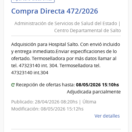
de
Administ
Compra Directa 472/2026
Salu
de
del
Administración de Servicios de Salud del Estado |
Servicios
Esta
Centro Departamental de Salto
de
|
Salud
Hospi
Adquisición para Hospital Salto. Con envió incluido
del
de
y entrega inmediato.Enviar especificaciones de lo
San
Estado
ofertado. Termoselladora por más datos llamar al
Carlo
|
tel. 47323140 int. 304. Termoselladora tel.
Centro
47323140 int.304
Departa
08/05/2026 15:10hs
Recepción de ofertas hasta:
de
Adjudicada parcialmente
Salto
Publicado: 28/04/2026 08:20hs | Última
Modificación: 08/05/2026 15:12hs
de
Ver detalles
la
comp