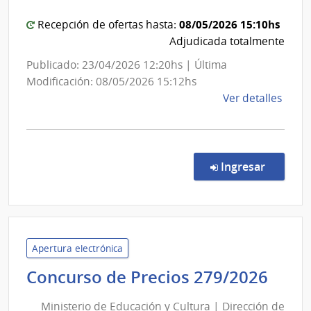
de
Aux.
de
Colon
08/05/2026 15:10hs
Recepción de ofertas hasta:
Card
Adjudicada totalmente
y
Publicado: 23/04/2026 12:20hs | Última
Flore
Modificación: 08/05/2026 15:12hs
Sánc
de
Ver detalles
la
comp
Licit
Abre
en la co
Ingresar
17/2
|
Inte
de
Colo
Apertura electrónica
|
Mini
Concurso de Precios 279/2026
Inte
de
de
Ministerio de Educación y Cultura | Dirección de