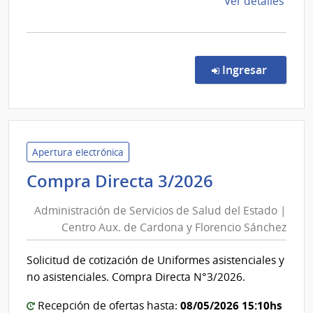
de
Ver detalles
la
comp
Comp
Direc
en la co
Ingresar
54/2
|
Presi
de
la
Apertura electrónica
Repú
Administra
Compra Directa 3/2026
|
de
Secre
Administración de Servicios de Salud del Estado |
Servicios
Naci
Centro Aux. de Cardona y Florencio Sánchez
de
del
Salud
Depo
Solicitud de cotización de Uniformes asistenciales y
del
no asistenciales. Compra Directa N°3/2026.
Estado
|
08/05/2026 15:10hs
Recepción de ofertas hasta: