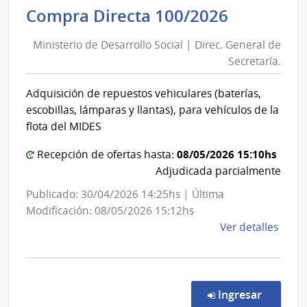
Inter
Minister
Compra Directa 100/2026
|
de
Direc
Ministerio de Desarrollo Social | Direc. General de
Desarrol
Naci
Secretaría.
Social
de
|
Sani
Adquisición de repuestos vehiculares (baterías,
Direc.
Polici
escobillas, lámparas y llantas), para vehículos de la
General
flota del MIDES
de
08/05/2026 15:10hs
Secretarí
Recepción de ofertas hasta:
Adjudicada parcialmente
Publicado: 30/04/2026 14:25hs | Última
Modificación: 08/05/2026 15:12hs
de
Ver detalles
la
comp
Comp
Direc
en la co
Ingresar