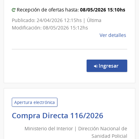
Direcció
Polici
Nacional
08/05/2026 15:10hs
Recepción de ofertas hasta:
de
Publicado: 24/04/2026 12:15hs | Última
Sanidad
Modificación: 08/05/2026 15:12hs
de
de
Ver detalles
las
la
Fuerzas
comp
Armadas
Comp
Direc
en la c
Ingresar
276/
|
Minis
de
Defe
Apertura electrónica
Naci
Minister
Compra Directa 116/2026
|
del
Direc
Ministerio del Interior | Dirección Nacional de
Interior
Naci
Sanidad Policial