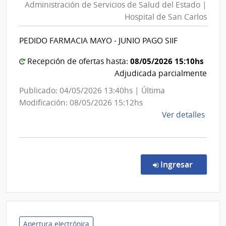
Administración de Servicios de Salud del Estado |
Servicios
Hospital de San Carlos
de
Salud
PEDIDO FARMACIA MAYO - JUNIO PAGO SIIF
del
Estado
08/05/2026 15:10hs
Recepción de ofertas hasta:
|
Adjudicada parcialmente
Hospital
Publicado: 04/05/2026 13:40hs | Última
de
Modificación: 08/05/2026 15:12hs
San
de
Ver detalles
Carlos
la
comp
Comp
Direc
en la co
Ingresar
75/2
|
Admin
de
Servi
Apertura electrónica