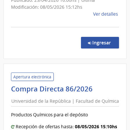
Publicado: 23/04/2026 16:00hs | Última
Modificación: 08/05/2026 15:12hs
de
Ver detalles
la
comp
Conc
de
en la co
Ingresar
Preci
9784
|
Banc
de
Apertura electrónica
Previ
Universid
Compra Directa 86/2026
Socia
de
|
Universidad de la República | Facultad de Química
la
Banc
República
de
Productos Químicos para el depósito
|
Previ
Facultad
Socia
08/05/2026 15:10hs
Recepción de ofertas hasta: