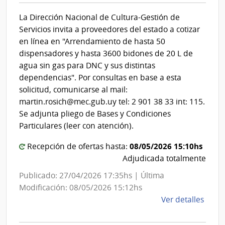
Cultur
Cent
La Dirección Nacional de Cultura-Gestión de
|
Depa
Servicios invita a proveedores del estado a cotizar
de
Direcc
en línea en "Arrendamiento de hasta 50
Salto
Nacion
dispensadores y hasta 3600 bidones de 20 L de
de
agua sin gas para DNC y sus distintas
Cultur
dependencias". Por consultas en base a esta
solicitud, comunicarse al mail:
martin.rosich@mec.gub.uy tel: 2 901 38 33 int: 115.
Se adjunta pliego de Bases y Condiciones
Particulares (leer con atención).
08/05/2026 15:10hs
Recepción de ofertas hasta:
Adjudicada totalmente
Publicado: 27/04/2026 17:35hs | Última
Modificación: 08/05/2026 15:12hs
de
Ver detalles
la
comp