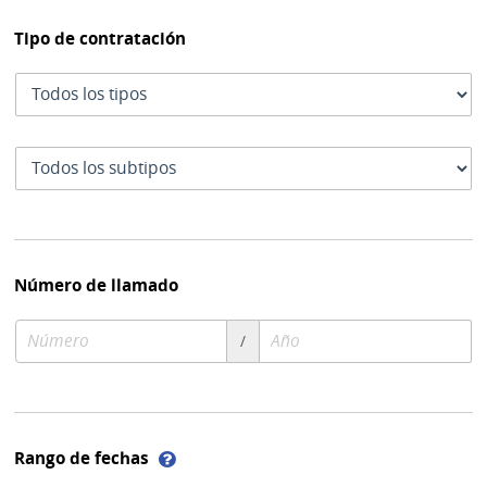
Tipo de contratación
Tipo
de
contratación
Subtipo
de
contratación
Número de llamado
Número
Año
/
de
de
compra
compra
Ayuda
Rango de fechas
sobre