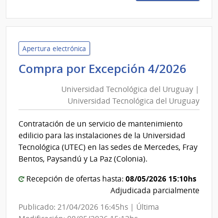
Preci
279/
|
Minis
de
Apertura electrónica
Educ
Univ
Compra por Excepción 4/2026
y
Tecn
Cultu
Universidad Tecnológica del Uruguay |
del
|
Universidad Tecnológica del Uruguay
Uru
Direc
|
de
Contratación de un servicio de mantenimiento
Univ
Educ
edilicio para las instalaciones de la Universidad
Tecn
Tecnológica (UTEC) en las sedes de Mercedes, Fray
del
Bentos, Paysandú y La Paz (Colonia).
Uru
08/05/2026 15:10hs
Recepción de ofertas hasta:
Adjudicada parcialmente
Publicado: 21/04/2026 16:45hs | Última