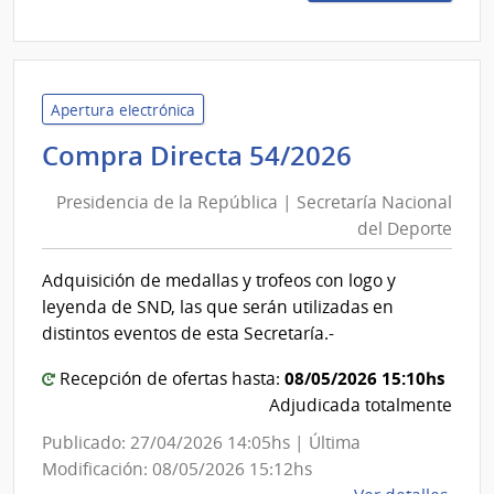
100/
|
Minis
de
Desar
Apertura electrónica
Socia
Presidenc
Compra Directa 54/2026
|
de
Direc
Presidencia de la República | Secretaría Nacional
la
Gene
del Deporte
República
de
|
Secre
Adquisición de medallas y trofeos con logo y
Secretaría
leyenda de SND, las que serán utilizadas en
Nacional
distintos eventos de esta Secretaría.-
del
08/05/2026 15:10hs
Deporte
Recepción de ofertas hasta:
Adjudicada totalmente
Publicado: 27/04/2026 14:05hs | Última
Modificación: 08/05/2026 15:12hs