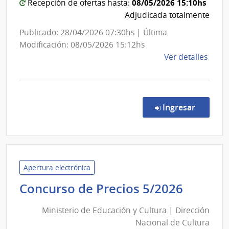
08/05/2026 15:10hs
Recepción de ofertas hasta:
de
Adjudicada totalmente
Salto
Publicado: 28/04/2026 07:30hs | Última
Modificación: 08/05/2026 15:12hs
de
Ver detalles
la
comp
Comp
Direc
en la co
Ingresar
471/
|
Admin
de
Servi
Apertura electrónica
de
Minist
Concurso de Precios 5/2026
Salu
de
del
Ministerio de Educación y Cultura | Dirección
Educac
Esta
Nacional de Cultura
y
|