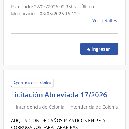
Centro
Publicado: 27/04/2026 09:35hs | Última
Aux.
Modificación: 08/05/2026 15:12hs
de
de
Ver detalles
Cardona
la
y
comp
Florencio
Comp
Direc
Sánchez
en la co
Ingresar
3/20
|
Admin
de
Servi
Apertura electrónica
de
Inten
Licitación Abreviada 17/2026
Salu
de
del
Intendencia de Colonia | Intendencia de Colonia
Colon
Esta
|
|
ADQUISICION DE CAÑOS PLASTICOS EN P.E.A.D.
Inten
Cent
CORRUGADOS PARA TARARIRAS