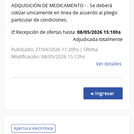
Direc
ADQUISICIÓN DE MEDICAMENTO - . Se deberá
Nacio
cotizar unicamente en linea de acuerdo al pliego
de
particular de condiciones.
Sani
08/05/2026 15:10hs
Polici
Recepción de ofertas hasta:
Adjudicada totalmente
Publicado: 27/04/2026 11:20hs | Última
Modificación: 08/05/2026 15:12hs
de
Ver detalles
la
comp
Conc
de
en la co
Ingresar
Preci
48/2
|
Minis
del
Apertura electrónica