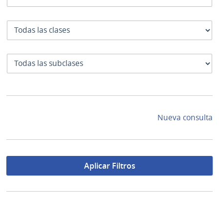
Clase
SubClase
Nueva consulta
Aplicar Filtros