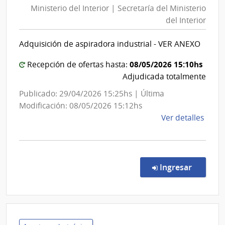
|
Ministerio del Interior | Secretaría del Ministerio
Interior
Direc
del Interior
|
Gene
Secretar
de
Adquisición de aspiradora industrial - VER ANEXO
del
Secre
Minister
08/05/2026 15:10hs
Recepción de ofertas hasta:
del
Adjudicada totalmente
Interior
Publicado: 29/04/2026 15:25hs | Última
Modificación: 08/05/2026 15:12hs
de
Ver detalles
la
comp
Comp
Direc
en la co
Ingresar
133/
|
Minis
del