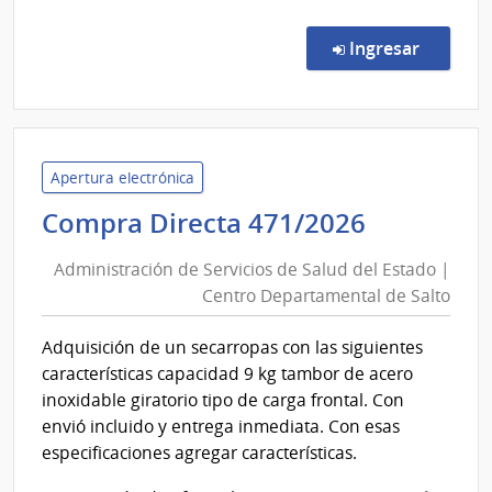
Comp
Direc
en la co
Ingresar
472/
|
Admin
de
Servi
Apertura electrónica
de
Administ
Compra Directa 471/2026
Salu
de
del
Administración de Servicios de Salud del Estado |
Servicios
Esta
Centro Departamental de Salto
de
|
Salud
Cent
Adquisición de un secarropas con las siguientes
del
Depa
características capacidad 9 kg tambor de acero
de
Estado
inoxidable giratorio tipo de carga frontal. Con
Salto
|
envió incluido y entrega inmediata. Con esas
Centro
especificaciones agregar características.
Departa