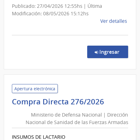
Publicado: 27/04/2026 12:55hs | Última
Modificación: 08/05/2026 15:12hs
de
Ver detalles
la
comp
Conc
de
en la co
Ingresar
Preci
53/2
|
Minis
del
Apertura electrónica
Inter
Minister
Compra Directa 276/2026
|
de
Direc
Ministerio de Defensa Nacional | Dirección
Defensa
Naci
Nacional de Sanidad de las Fuerzas Armadas
Nacional
de
|
Sani
INSUMOS DE LACTARIO