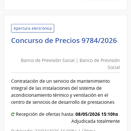
10/2
|
Admin
Naci
Apertura electrónica
de
Concurso de Precios 9784/2026
Educ
Banco
Públi
de
|
Banco de Previsión Social | Banco de Previsión
Previsión
Cons
Social
Social
de
|
Educ
Contratación de un servicio de mantenimiento
Secu
Banco
integral de las instalaciones del sistema de
de
acondicionamiento térmico y ventilación en el
Previsión
centro de servicios de desarrollo de prestaciones
Social
08/05/2026 15:10hs
Recepción de ofertas hasta:
Adjudicada totalmente