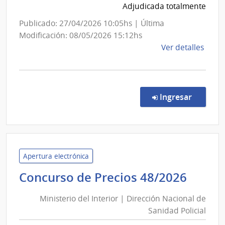
de
Adjudicada totalmente
Química
Publicado: 27/04/2026 10:05hs | Última
Modificación: 08/05/2026 15:12hs
de
Ver detalles
la
comp
Comp
Direc
en la c
Ingresar
86/2
|
Univ
de
la
Apertura electrónica
Repú
Minis
Concurso de Precios 48/2026
|
del
Facul
Ministerio del Interior | Dirección Nacional de
Inter
de
Sanidad Policial
|
Quím