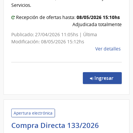
Servicios.
08/05/2026 15:10hs
Recepción de ofertas hasta:
Adjudicada totalmente
Publicado: 27/04/2026 11:05hs | Última
Modificación: 08/05/2026 15:12hs
de
Ver detalles
la
comp
Comp
Direc
en la co
Ingresar
1007
|
Minis
de
Educ
Apertura electrónica
y
Minister
Compra Directa 133/2026
Cultu
del