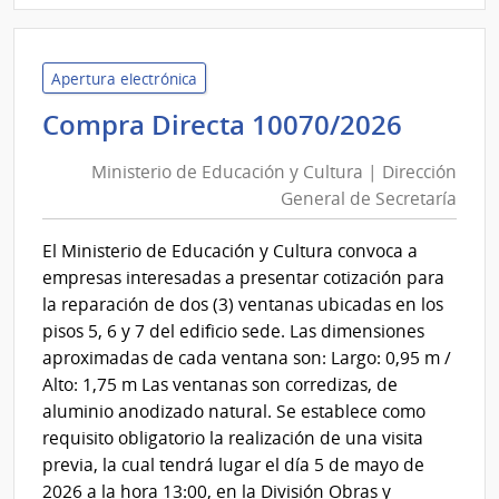
Minis
de
Defe
Apertura electrónica
Naci
Minist
Compra Directa 10070/2026
|
de
Com
Ministerio de Educación y Cultura | Dirección
Educa
Gene
General de Secretaría
y
de
Cultur
la
El Ministerio de Educación y Cultura convoca a
|
Arma
empresas interesadas a presentar cotización para
Direcc
la reparación de dos (3) ventanas ubicadas en los
Gener
pisos 5, 6 y 7 del edificio sede. Las dimensiones
de
aproximadas de cada ventana son: Largo: 0,95 m /
Secret
Alto: 1,75 m Las ventanas son corredizas, de
aluminio anodizado natural. Se establece como
requisito obligatorio la realización de una visita
previa, la cual tendrá lugar el día 5 de mayo de
2026 a la hora 13:00, en la División Obras y