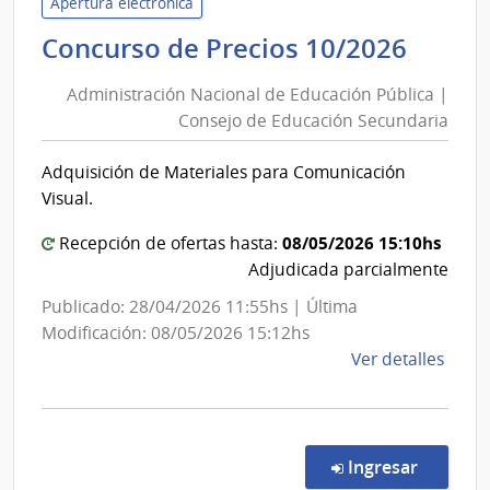
Inter
Apertura electrónica
|
Admin
Concurso de Precios 10/2026
Secre
Nacio
del
Administración Nacional de Educación Pública |
de
Minis
Consejo de Educación Secundaria
Educ
del
Públi
Inter
Adquisición de Materiales para Comunicación
|
Visual.
Cons
de
08/05/2026 15:10hs
Recepción de ofertas hasta:
Educ
Adjudicada parcialmente
Secun
Publicado: 28/04/2026 11:55hs | Última
Modificación: 08/05/2026 15:12hs
de
Ver detalles
la
comp
Conc
de
en la c
Ingresar
Preci