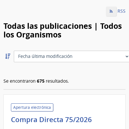
RSS
Todas las publicaciones | Todos
los Organismos
Ordernar
descendente:
Ordenar
675
Se encontraron
resultados.
Apertura electrónica
Administr
Compra Directa 75/2026
de