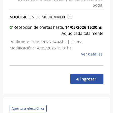
Pre
Banc
Social
Soc
de
|
Previ
ADQUISICIÓN DE MEDICAMENTOS
Ba
Socia
de
14/05/2026 15:30hs
Recepción de ofertas hasta:
Pre
Adjudicada totalmente
Soc
Publicado: 11/05/2026 14:45hs | Última
Modificación: 14/05/2026 15:31hs
de
Ver detalles
la
comp
Proc
Espec
en la co
Ingresar
6/20
|
Banc
de
Previ
Apertura electrónica