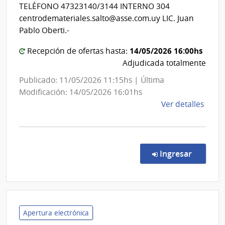
de
Estado
TELÉFONO 47323140/3144 INTERNO 304
Salto
|
centrodemateriales.salto@asse.com.uy LIC. Juan
Centro
Pablo Oberti.-
Departa
14/05/2026 16:00hs
Recepción de ofertas hasta:
de
Adjudicada totalmente
Salto
Publicado: 11/05/2026 11:15hs | Última
Modificación: 14/05/2026 16:01hs
de
Ver detalles
la
comp
Comp
Direc
en la co
Ingresar
595/
|
Admin
de
Servi
Apertura electrónica
de