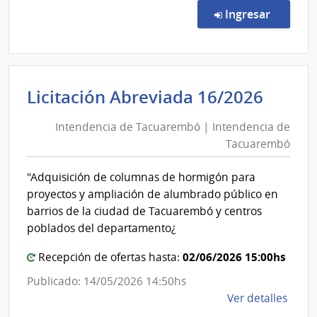
Direc
en la c
Ingresar
38/2
|
Minis
de
Inten
Licitación Abreviada 16/2026
Econ
de
y
Intendencia de Tacuarembó | Intendencia de
Tacu
Fina
Tacuarembó
|
|
Direc
Inten
"Adquisición de columnas de hormigón para
Gene
de
proyectos y ampliación de alumbrado público en
de
Tacu
barrios de la ciudad de Tacuarembó y centros
Casi
poblados del departamento¿
02/06/2026 15:00hs
Recepción de ofertas hasta:
Publicado: 14/05/2026 14:50hs
de
Ver detalles
la