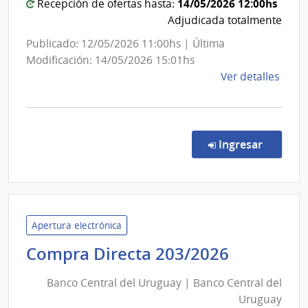
Direc
Estado
14/05/2026 12:00hs
Recepción de ofertas hasta:
Gene
|
Adjudicada totalmente
de
Centro
Publicado: 12/05/2026 11:00hs | Última
Secre
Hospita
Modificación: 14/05/2026 15:01hs
Pereira
de
Ver detalles
Rossell
la
comp
Comp
Direc
en la co
Ingresar
7628
|
Admin
de
Servi
Apertura electrónica
de
Banco
Compra Directa 203/2026
Salu
Central
del
Banco Central del Uruguay | Banco Central del
del
Esta
Uruguay
Uruguay
|