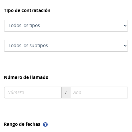
Tipo de contratación
Tipo
de
contratación
Subtipo
de
contratación
Número de llamado
Número
Año
/
de
de
compra
compra
Ayuda
Rango de fechas
sobre