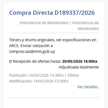
Banc
de
Int
Compra Directa D189337/2026
Previ
de
Socia
Intendencia de Montevideo | Intendencia de
Mon
|
Montevideo
|
Banc
de
Int
Tóners y drums originales, ver especificaciones en
Previ
de
ARCE. Enviar cotización a
Socia
Mon
compras.sas@imm.gub.uy
20/05/2026 16:00hs
Recepción de ofertas hasta:
Adjudicada totalmente
Publicado: 14/05/2026 15:30hs | Última
Modificación: 14/05/2026 15:30hs
de
Ver detalles
la
comp
Comp