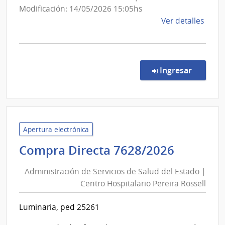
Secretaría
Modificación: 14/05/2026 15:05hs
Esta
de
Ver detalles
la
comp
PFI
-
en la co
Ingresar
Comp
de
preci
7/20
|
Apertura electrónica
Minis
Adminis
Compra Directa 7628/2026
de
de
Gana
Administración de Servicios de Salud del Estado |
Servici
Agric
Centro Hospitalario Pereira Rossell
de
y
Salud
Pesc
Luminaria, ped 25261
del
|