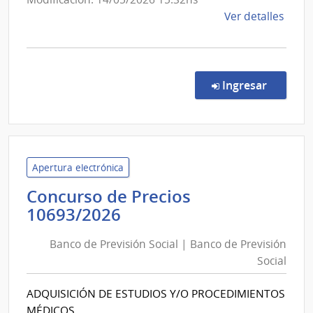
de
Ver detalles
la
comp
Licit
Abre
en la co
Ingresar
17/2
|
Pode
Judici
|
Apertura electrónica
Pode
Concurso de Precios
Judici
Banco
10693/2026
de
Banco de Previsión Social | Banco de Previsión
Previsión
Social
Social
|
ADQUISICIÓN DE ESTUDIOS Y/O PROCEDIMIENTOS
Banco
MÉDICOS