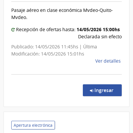
|
Cent
Pasaje aéreo en clase económica Mvdeo-Quito-
Banco
Hospi
Mvdeo.
Perei
Central
Rosse
del
14/05/2026 15:00hs
Recepción de ofertas hasta:
Uruguay
Declarada sin efecto
Publicado: 14/05/2026 11:45hs | Última
Modificación: 14/05/2026 15:01hs
de
Ver detalles
la
comp
Comp
Direc
en la c
Ingresar
203/
|
Banc
Centr
del
Apertura electrónica
Urug