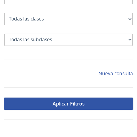
Clase
SubClase
Nueva consulta
Aplicar Filtros