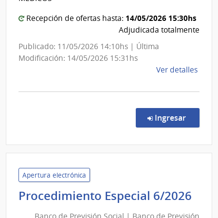
de
Previsión
14/05/2026 15:30hs
Recepción de ofertas hasta:
Social
Adjudicada totalmente
Publicado: 11/05/2026 14:10hs | Última
Modificación: 14/05/2026 15:31hs
de
Ver detalles
la
comp
Conc
de
en la co
Ingresar
Preci
1069
|
Banc
de
Apertura electrónica
Previ
Ba
Procedimiento Especial 6/2026
Socia
de
|
Banco de Previsión Social | Banco de Previsión