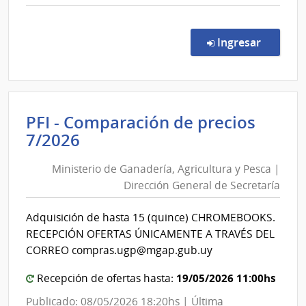
del
comp
Comp
Estad
Direc
en la co
Ingresar
8768
|
Admin
de
PFI - Comparación de precios
las
Ministerio
7/2026
Obra
de
Sanit
Ministerio de Ganadería, Agricultura y Pesca |
Ganadería,
del
Dirección General de Secretaría
Esta
Agricultura
|
y
Adquisición de hasta 15 (quince) CHROMEBOOKS.
Admin
Pesca
RECEPCIÓN OFERTAS ÚNICAMENTE A TRAVÉS DEL
de
|
CORREO compras.ugp@mgap.gub.uy
las
Dirección
Obra
General
19/05/2026 11:00hs
Recepción de ofertas hasta:
Sanit
de
Publicado: 08/05/2026 18:20hs | Última
del