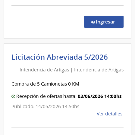
comp
Licit
Abre
en la c
Ingresar
16/2
|
Inte
de
Intend
Licitación Abreviada 5/2026
Tacu
de
|
Intendencia de Artigas | Intendencia de Artigas
Artiga
Inte
|
de
Compra de 5 Camionetas 0 KM
Tacu
Intend
de
03/06/2026 14:00hs
Recepción de ofertas hasta:
Artiga
Publicado: 14/05/2026 14:50hs
de
Ver detalles
la
comp