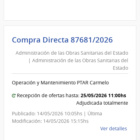
Comp
Direc
D189
|
Inte
Admini
Compra Directa 87681/2026
de
de
Mont
Administración de las Obras Sanitarias del Estado
las
|
| Administración de las Obras Sanitarias del
Obras
Inte
Estado
Sanita
de
del
Mont
Operación y Mantenimiento PTAR Carmelo
Estad
|
25/05/2026 11:00hs
Recepción de ofertas hasta:
Admini
Adjudicada totalmente
de
Publicado: 14/05/2026 10:05hs | Última
las
Modificación: 14/05/2026 15:15hs
Obras
de
Ver detalles
Sanita
la