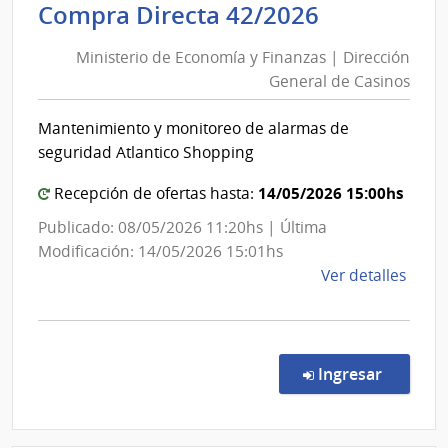
Ministerio
Compra Directa 42/2026
|
de
Banc
Ministerio de Economía y Finanzas | Dirección
Economía
Centr
General de Casinos
y
del
Finanzas
Urug
Mantenimiento y monitoreo de alarmas de
|
seguridad Atlantico Shopping
Dirección
General
14/05/2026 15:00hs
Recepción de ofertas hasta:
de
Publicado: 08/05/2026 11:20hs | Última
Casinos
Modificación: 14/05/2026 15:01hs
de
Ver detalles
la
comp
Comp
Direc
en la c
Ingresar
42/2
|
Minis