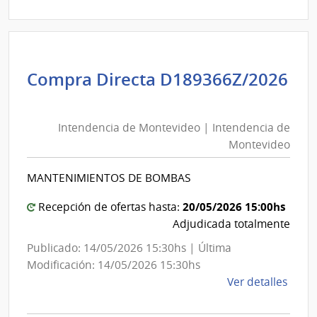
Direc
D189
|
Inte
de
Compra Directa D189366Z/2026
Mont
Intendencia
|
de
Inte
Intendencia de Montevideo | Intendencia de
Montevideo
de
Montevideo
|
Mont
Intendencia
MANTENIMIENTOS DE BOMBAS
de
Montevideo
20/05/2026 15:00hs
Recepción de ofertas hasta:
Adjudicada totalmente
Publicado: 14/05/2026 15:30hs | Última
Modificación: 14/05/2026 15:30hs
de
Ver detalles
la
comp