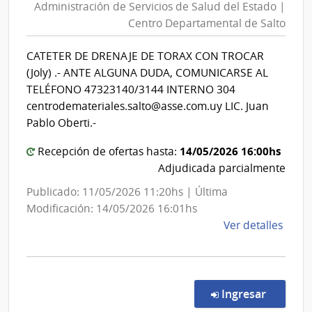
Administración de Servicios de Salud del Estado |
Servicios
Centro Departamental de Salto
de
Salud
CATETER DE DRENAJE DE TORAX CON TROCAR
del
(Joly) .- ANTE ALGUNA DUDA, COMUNICARSE AL
Estado
TELÉFONO 47323140/3144 INTERNO 304
|
centrodemateriales.salto@asse.com.uy LIC. Juan
Centro
Pablo Oberti.-
Departa
14/05/2026 16:00hs
Recepción de ofertas hasta:
de
Adjudicada parcialmente
Salto
Publicado: 11/05/2026 11:20hs | Última
Modificación: 14/05/2026 16:01hs
de
Ver detalles
la
comp
Comp
Direc
en la co
Ingresar
596/