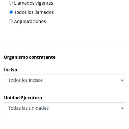
Filtro tipo
Llamados vigentes
por
de
fecha
Todos los llamados
de
publicación
Adjudicaciones
modif
Organismo contratante
Inciso
Unidad Ejecutora