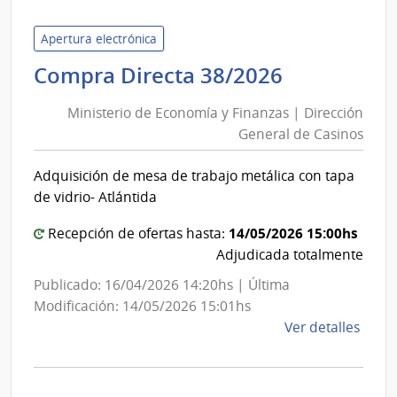
de
Econ
Apertura electrónica
y
Ministerio
Compra Directa 38/2026
Fina
de
|
Ministerio de Economía y Finanzas | Dirección
Economía
Direc
General de Casinos
y
Gene
Finanzas
de
Adquisición de mesa de trabajo metálica con tapa
|
Casi
de vidrio- Atlántida
Dirección
General
14/05/2026 15:00hs
Recepción de ofertas hasta:
de
Adjudicada totalmente
Casinos
Publicado: 16/04/2026 14:20hs | Última
Modificación: 14/05/2026 15:01hs
de
Ver detalles
la
comp
Comp