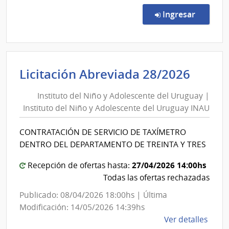
Licit
Abre
en la co
Ingresar
5/20
|
Inte
de
Insti
Licitación Abreviada 28/2026
Artig
del
|
Instituto del Niño y Adolescente del Uruguay |
Niño
Inte
Instituto del Niño y Adolescente del Uruguay INAU
y
de
Artig
Adole
CONTRATACIÓN DE SERVICIO DE TAXÍMETRO
del
DENTRO DEL DEPARTAMENTO DE TREINTA Y TRES
Urug
|
27/04/2026 14:00hs
Recepción de ofertas hasta:
Insti
Todas las ofertas rechazadas
del
Publicado: 08/04/2026 18:00hs | Última
Niño
Modificación: 14/05/2026 14:39hs
y
de
Ver detalles