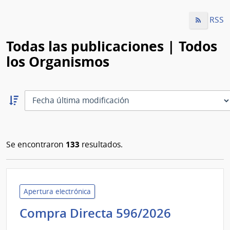
RSS
Todas las publicaciones | Todos
los Organismos
Ordernar
descendente:
Ordenar
133
Se encontraron
resultados.
Apertura electrónica
Administ
Compra Directa 596/2026
de