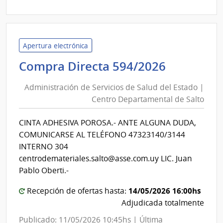
|
Admin
de
Servi
Apertura electrónica
de
Administ
Compra Directa 594/2026
Salu
de
del
Administración de Servicios de Salud del Estado |
Servicios
Esta
Centro Departamental de Salto
de
|
Salud
Cent
CINTA ADHESIVA POROSA.- ANTE ALGUNA DUDA,
del
Depa
COMUNICARSE AL TELÉFONO 47323140/3144
de
Estado
INTERNO 304
Salto
|
centrodemateriales.salto@asse.com.uy LIC. Juan
Centro
Pablo Oberti.-
Departa
14/05/2026 16:00hs
Recepción de ofertas hasta:
de
Adjudicada totalmente
Salto
Publicado: 11/05/2026 10:45hs | Última