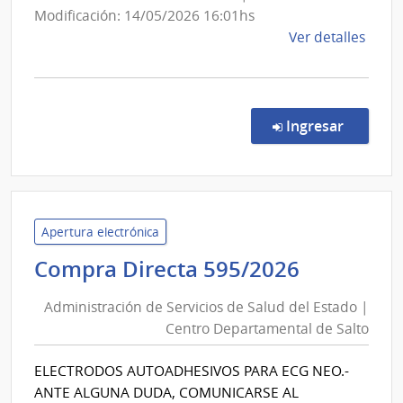
Modificación: 14/05/2026 16:01hs
de
Ver detalles
la
comp
Comp
Direc
en la co
Ingresar
594/
|
Admin
de
Servi
Apertura electrónica
de
Administ
Compra Directa 595/2026
Salu
de
del
Administración de Servicios de Salud del Estado |
Servicios
Esta
Centro Departamental de Salto
de
|
Salud
Cent
ELECTRODOS AUTOADHESIVOS PARA ECG NEO.-
del
Depa
ANTE ALGUNA DUDA, COMUNICARSE AL