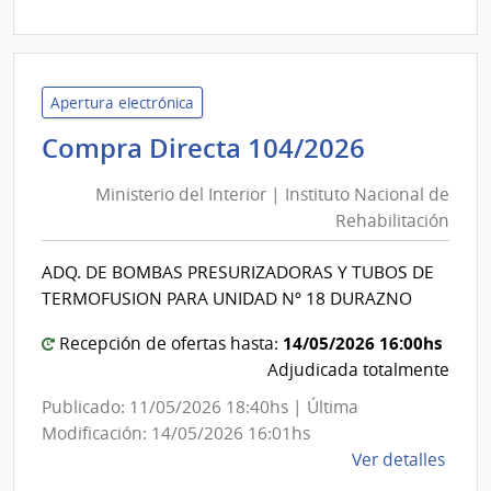
|
Admin
de
Servi
Apertura electrónica
de
Minister
Compra Directa 104/2026
Salu
del
del
Ministerio del Interior | Instituto Nacional de
Interior
Esta
Rehabilitación
|
|
Instituto
Cent
ADQ. DE BOMBAS PRESURIZADORAS Y TUBOS DE
Nacional
Depa
TERMOFUSION PARA UNIDAD Nº 18 DURAZNO
de
de
Salto
Rehabili
14/05/2026 16:00hs
Recepción de ofertas hasta:
Adjudicada totalmente
Publicado: 11/05/2026 18:40hs | Última
Modificación: 14/05/2026 16:01hs
de
Ver detalles
la