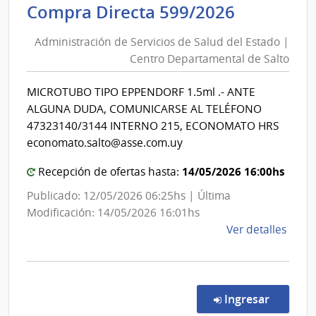
Administ
Compra Directa 599/2026
Salu
de
del
Administración de Servicios de Salud del Estado |
Servicios
Esta
Centro Departamental de Salto
de
|
Salud
Cent
MICROTUBO TIPO EPPENDORF 1.5ml .- ANTE
del
Depa
ALGUNA DUDA, COMUNICARSE AL TELÉFONO
de
Estado
47323140/3144 INTERNO 215, ECONOMATO HRS
Salto
|
economato.salto@asse.com.uy
Centro
14/05/2026 16:00hs
Recepción de ofertas hasta:
Departa
de
Publicado: 12/05/2026 06:25hs | Última
Salto
Modificación: 14/05/2026 16:01hs
de
Ver detalles
la
comp
Comp
Direc
en la co
Ingresar
599/