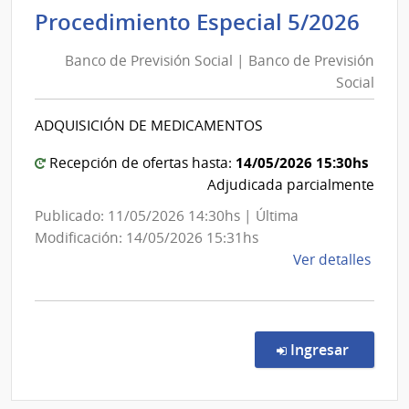
Socia
Ba
Procedimiento Especial 5/2026
|
de
Banc
Banco de Previsión Social | Banco de Previsión
Pre
de
Social
Soc
Previ
|
Socia
ADQUISICIÓN DE MEDICAMENTOS
Ba
de
14/05/2026 15:30hs
Recepción de ofertas hasta:
Pre
Adjudicada parcialmente
Soc
Publicado: 11/05/2026 14:30hs | Última
Modificación: 14/05/2026 15:31hs
de
Ver detalles
la
comp
Proc
Espec
en la co
Ingresar
5/20
|