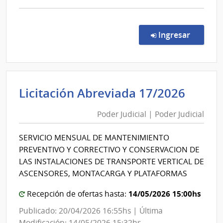
comp
Comp
Direc
en la co
Ingresar
104/
|
Minis
del
Pode
Licitación Abreviada 17/2026
Inter
Judici
|
Poder Judicial | Poder Judicial
|
Insti
Pode
Naci
SERVICIO MENSUAL DE MANTENIMIENTO
de
Judici
PREVENTIVO Y CORRECTIVO Y CONSERVACION DE
Rehab
LAS INSTALACIONES DE TRANSPORTE VERTICAL DE
ASCENSORES, MONTACARGA Y PLATAFORMAS
14/05/2026 15:00hs
Recepción de ofertas hasta:
Publicado: 20/04/2026 16:55hs | Última
Modificación: 14/05/2026 15:32hs