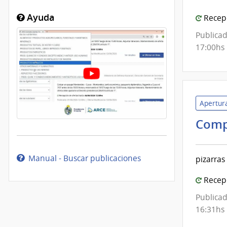
Inte
de
Ayuda
Recepc
Mont
Publicad
17:00hs
Apertura
Comp
Manual - Buscar publicaciones
pizarras
Recepc
Publicad
16:31hs