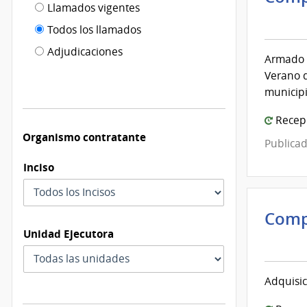
Filtro tipo
Llamados vigentes
por
Inte
de
fecha
de
Todos los llamados
de
Mont
publicación
Adjudicaciones
modificación
Armado y
|
Verano d
Inte
municip
de
Mont
Recepc
Organismo contratante
Publicad
Inciso
Comp
Inte
Unidad Ejecutora
de
Mont
Adquisic
|
Inte