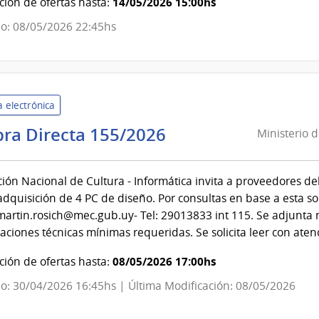
14/05/2026 15:00hs
ión de ofertas hasta:
o: 08/05/2026 22:45hs
evideo
 electrónica
Ministerio
ra Directa 155/2026
Ministerio 
de
Educación
ción Nacional de Cultura - Informática invita a proveedores del
y
 adquisición de 4 PC de diseño. Por consultas en base a esta so
Cultura
 martin.rosich@mec.gub.uy- Tel: 29013833 int 115. Se adjunta 
|
caciones técnicas mínimas requeridas. Se solicita leer con aten
Dirección
Nacional
08/05/2026 17:00hs
ión de ofertas hasta:
de
o: 30/04/2026 16:45hs | Última Modificación: 08/05/2026
Cultura