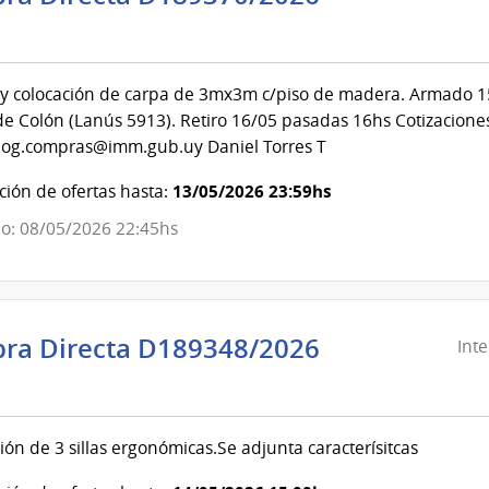
ndencia
evideo
 colocación de carpa de 3mx3m c/piso de madera. Armado 15
e Colón (Lanús 5913). Retiro 16/05 pasadas 16hs Cotizaciones
ndencia
iog.compras@imm.gub.uy Daniel Torres T
evideo
13/05/2026 23:59hs
ión de ofertas hasta:
o: 08/05/2026 22:45hs
ra Directa D189348/2026
Int
ndencia
evideo
ión de 3 sillas ergonómicas.Se adjunta caracterísitcas
ndencia