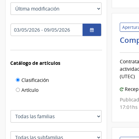
las
Tipo
fechas
como
de
se
fecha
usan
Rango
Apertura
por
de
el
Comp
fechas
cual
se
filtra
Contrata
Catálogo de artículos
activida
(UTEC)
Filtro de
Clasificación
catálogo
Recepc
Artículo
de
Publicad
artículos
17:01hs
Familia
Subfamilia