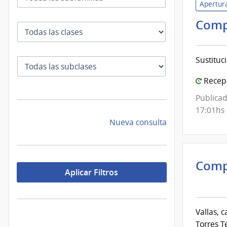
Apertura
Comp
Clase
Sustituc
SubClase
Recepc
Publicad
17:01hs
Nueva consulta
Comp
Aplicar Filtros
Inte
de
Mont
Vallas, 
|
Torres T