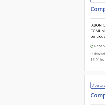
Comp
JABON C
COMUNIC
centrode
Recepc
Publicad
16:01hs
Apertura
Comp