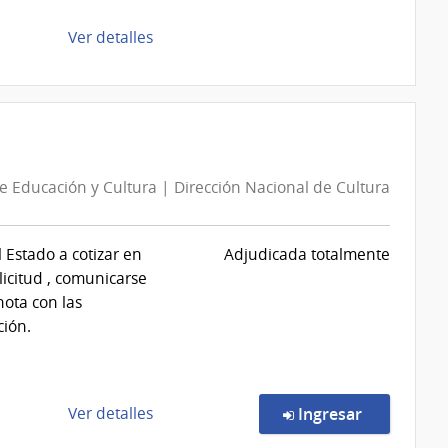
|
Intendencia
de
Ver detalles
de
la
Montevideo
compra
Compra
Directa
D189348/2026
|
de Educación y Cultura | Dirección Nacional de Cultura
Intendencia
de
Montevideo
 Estado a cotizar en
Adjudicada totalmente
|
licitud , comunicarse
Intendencia
nota con las
de
ción.
Montevideo
de
en la comp
Ver detalles
Ingresar
la