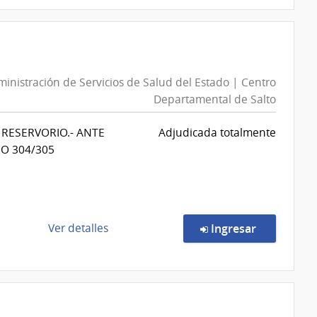
compra
Compra
Directa
501/2026
|
inistración de Servicios de Salud del Estado | Centro
Ministerio
Departamental de Salto
de
Ganadería,
ON RESERVORIO.- ANTE
Adjudicada totalmente
Agricultura
O 304/305
y
Pesca
|
Dirección
General
de
en la comp
Ver detalles
Ingresar
de
la
Bioseguridad
compra
e
Compra
Inocuidad
Directa
Alimentaria
541/2026