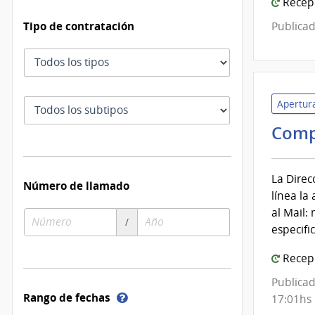
Recepc
de
Tipo de contratación
Publicad
Mont
Tipo
de
contratación
Subtipo
Apertura
de
Comp
contratación
La Direc
Número de llamado
línea la
al Mail:
Número
Año
/
especifi
de
de
compra
compra
Recepc
Publicad
Ayuda
Rango de fechas
17:01hs
sobre