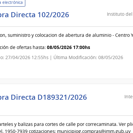
 electrónica
Instituto
ra Directa 102/2026
Instituto de
del
Niño
ion, suministro y colocacion de abertura de aluminio - Centro
y
Adolescente
08/05/2026 17:00hs
ión de ofertas hasta:
del
o: 27/04/2026 12:55hs | Última Modificación: 08/05/2026
Uruguay
|
Instituto
del
Niño
ra Directa D189321/2026
Int
y
ndencia
Adolescente
del
evideo
Uruguay
carteles y balizas para cortes de calle por correcaminata. Ver pl
INAU
el. 1950-7939 cotizaciones: municipiog.compras@imm.gub.uy