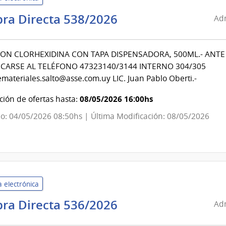
Administración
ra Directa 538/2026
Adm
de
Servicios
ON CLORHEXIDINA CON TAPA DISPENSADORA, 500ML.- ANT
de
ARSE AL TELÉFONO 47323140/3144 INTERNO 304/305
Salud
materiales.salto@asse.com.uy LIC. Juan Pablo Oberti.-
del
Estado
08/05/2026 16:00hs
ión de ofertas hasta:
|
o: 04/05/2026 08:50hs | Última Modificación: 08/05/2026
Centro
Departamental
de
Salto
 electrónica
Administración
ra Directa 536/2026
Adm
de