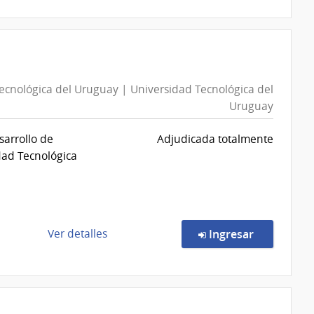
compra
Compra
Directa
155/2026
|
ecnológica del Uruguay | Universidad Tecnológica del
Ministerio
Uruguay
de
Educación
sarrollo de
Adjudicada totalmente
y
idad Tecnológica
Cultura
|
Dirección
Nacional
de
de
en la comp
Ver detalles
Ingresar
Cultura
la
compra
Compra
Directa