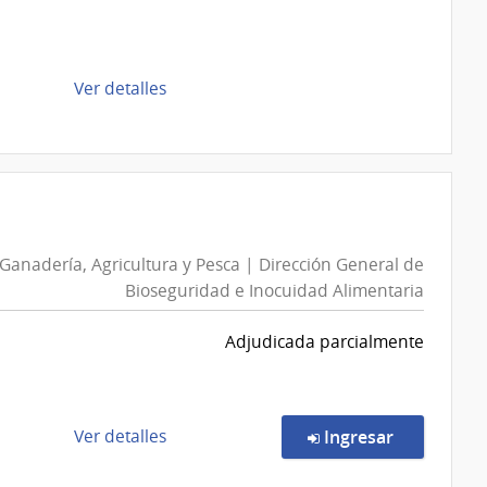
Adolescente
del
Uruguay
de
Ver detalles
|
la
Instituto
compra
del
Compra
Niño
Directa
y
D189321/2026
Adolescente
|
del
 Ganadería, Agricultura y Pesca | Dirección General de
Intendencia
Uruguay
Bioseguridad e Inocuidad Alimentaria
de
INAU
Montevideo
Adjudicada parcialmente
|
Intendencia
de
Montevideo
de
en la comp
Ver detalles
Ingresar
la