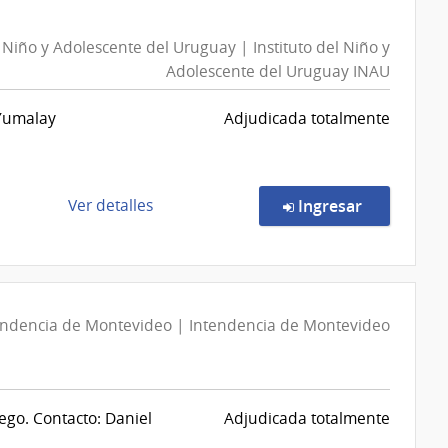
269/2026
|
l Niño y Adolescente del Uruguay | Instituto del Niño y
Universidad
Adolescente del Uruguay INAU
Tecnológica
del
 Yumalay
Adjudicada totalmente
Uruguay
|
Universidad
Tecnológica
de
en la comp
Ver detalles
Ingresar
del
la
Uruguay
compra
Compra
Directa
102/2026
endencia de Montevideo | Intendencia de Montevideo
|
Instituto
del
iego. Contacto: Daniel
Adjudicada totalmente
Niño
y