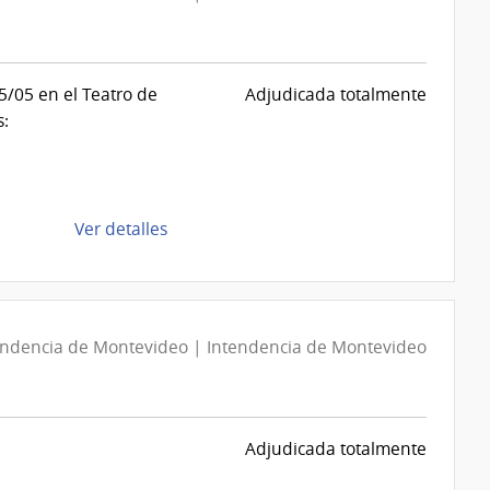
/05 en el Teatro de
Adjudicada totalmente
:
de
Ver detalles
la
compra
Compra
Directa
endencia de Montevideo | Intendencia de Montevideo
D189370/2026
|
Intendencia
de
Adjudicada totalmente
Montevideo