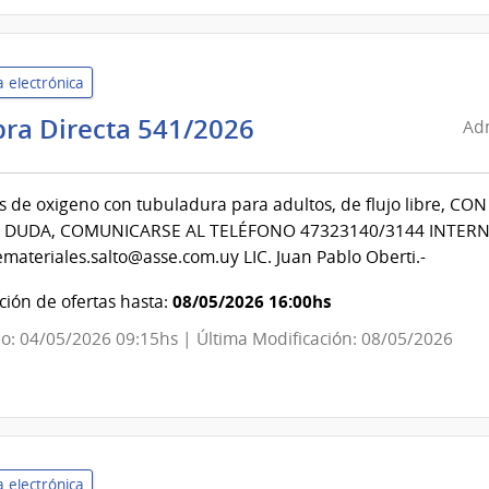
General
de
Bioseguridad
 electrónica
e
Inocuidad
Administración
ra Directa 541/2026
Adm
Alimentaria
de
Servicios
 de oxigeno con tubuladura para adultos, de flujo libre, C
de
DUDA, COMUNICARSE AL TELÉFONO 47323140/3144 INTERN
Salud
materiales.salto@asse.com.uy LIC. Juan Pablo Oberti.-
del
Estado
08/05/2026 16:00hs
ión de ofertas hasta:
|
o: 04/05/2026 09:15hs | Última Modificación: 08/05/2026
Centro
Departamental
de
Salto
 electrónica