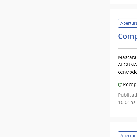
Apertura
Comp
Mascaras
ALGUNA 
centrode
Recepc
Publicad
16:01hs
Apertura