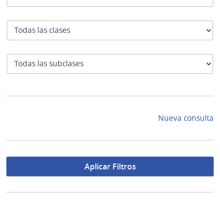
Clase
SubClase
Nueva consulta
Aplicar Filtros