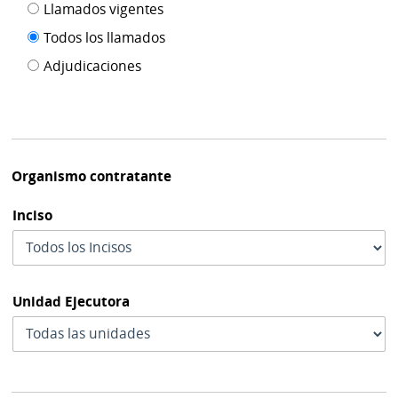
Filtro tipo
Llamados vigentes
por
de
fecha
Todos los llamados
de
publicación
Adjudicaciones
modif
Organismo contratante
Inciso
Unidad Ejecutora