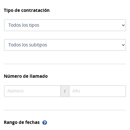
Tipo de contratación
Tipo
de
contratación
Subtipo
de
contratación
Número de llamado
Número
Año
/
de
de
compra
compra
Ayuda
Rango de fechas
sobre