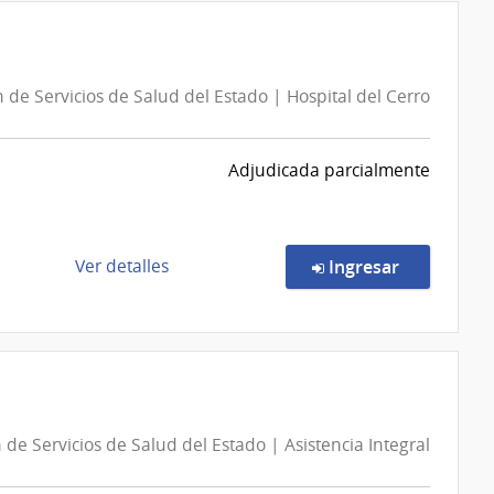
Especial
459/2026
|
 de Servicios de Salud del Estado | Hospital del Cerro
Universidad
de
la
Adjudicada parcialmente
República
|
Hospital
de
de
en la comp
Ver detalles
Ingresar
Clínicas
la
compra
Compra
Directa
260/2026
|
 de Servicios de Salud del Estado | Asistencia Integral
Administración
de