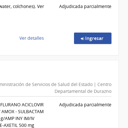
Servicios
ater, colchones). Ver
Adjudicada parcialmente
de
Salud
del
Estado
|
de
en la comp
Ver detalles
Ingresar
Hospital
la
del
compra
Cerro
Compra
Directa
1/2026
|
inistración de Servicios de Salud del Estado | Centro
Administración
Departamental de Durazno
de
Servicios
OFLURANO ACICLOVIR
Adjudicada parcialmente
de
IV AMOX - SULBACTAM
Salud
 g/AMP INY IM/IV
del
E-AXETIL 500 mg
Estado