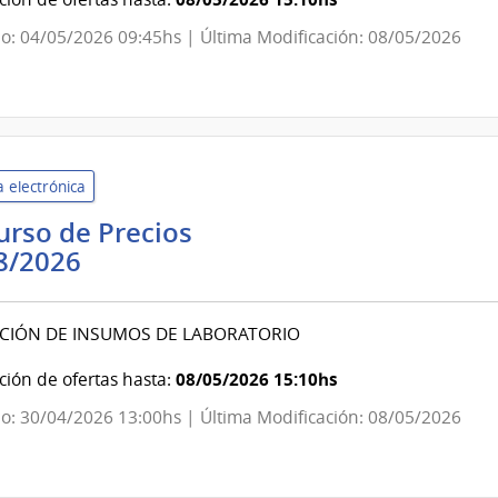
Oficinas
o: 04/05/2026 09:45hs | Última Modificación: 08/05/2026
Centrales
y
Escuelas
Dependientes
de
 electrónica
Rectorado
rso de Precios
Banco
8/2026
de
Previsión
ICIÓN DE INSUMOS DE LABORATORIO
Social
|
08/05/2026 15:10hs
ión de ofertas hasta:
Banco
o: 30/04/2026 13:00hs | Última Modificación: 08/05/2026
de
Previsión
Social