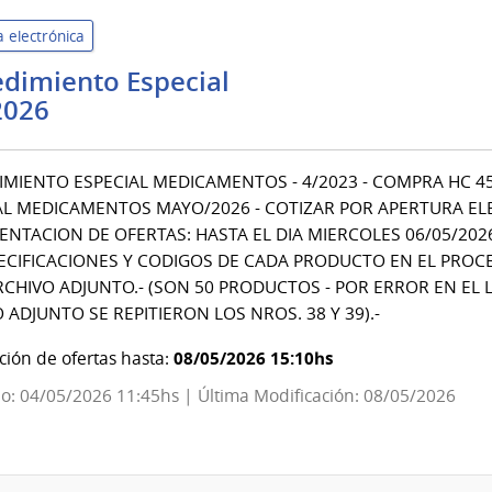
Industrial
 electrónica
Francisco
Dorrego
dimiento Especial
Universidad
2026
de
la
MIENTO ESPECIAL MEDICAMENTOS - 4/2023 - COMPRA HC 459/
República
L MEDICAMENTOS MAYO/2026 - COTIZAR POR APERTURA ELE
|
ENTACION DE OFERTAS: HASTA EL DIA MIERCOLES 06/05/2026
Hospital
ECIFICACIONES Y CODIGOS DE CADA PRODUCTO EN EL PROC
de
RCHIVO ADJUNTO.- (SON 50 PRODUCTOS - POR ERROR EN EL 
Clínicas
 ADJUNTO SE REPITIERON LOS NROS. 38 Y 39).-
08/05/2026 15:10hs
ión de ofertas hasta:
o: 04/05/2026 11:45hs | Última Modificación: 08/05/2026