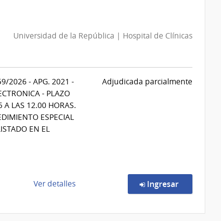
Directa
2222/2026
|
Universidad de la República | Hospital de Clínicas
Administración
de
Servicios
de
2026 - APG. 2021 -
Adjudicada parcialmente
Salud
CTRONICA - PLAZO
del
 A LAS 12.00 HORAS.
Estado
EDIMIENTO ESPECIAL
|
LISTADO EN EL
Laboratorio
Químico
Industrial
Francisco
Dorrego
de
en la comp
Ver detalles
Ingresar
la
compra
Procedimiento