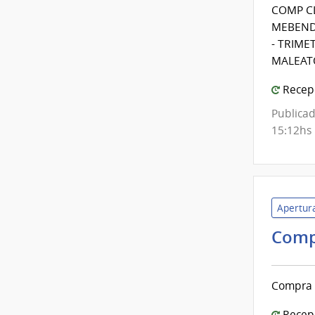
COMP C
MEBENDA
- TRIME
MALEATO
Recepc
Publicad
15:12hs
Apertura
Comp
Compra 
Recepc