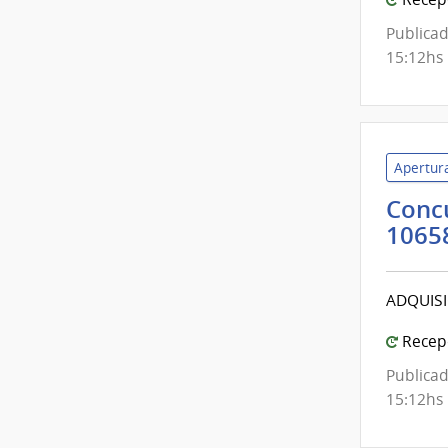
Publicad
15:12hs
Apertura
Concu
1065
ADQUIS
Recepc
Publicad
15:12hs