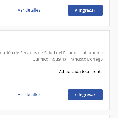
del
Estado
de
en la comp
Ver detalles
Ingresar
|
la
Centro
compra
Departamental
Compra
de
Directa
Maldonado
4/2026
|
ración de Servicios de Salud del Estado | Laboratorio
Ministerio
Químico Industrial Francisco Dorrego
del
Interior
Adjudicada totalmente
|
Escuela
Nacional
de
de
en la comp
Ver detalles
Ingresar
Policía
la
compra
Compra