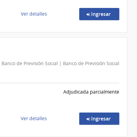
del
Estado
de
en la comp
Ver detalles
Ingresar
|
la
Centro
compra
Departamental
Compra
de
Directa
Durazno
111259/2026
|
Banco de Previsión Social | Banco de Previsión Social
Universidad
de
la
República
Adjudicada parcialmente
|
Oficinas
Centrales
y
de
en la comp
Ver detalles
Ingresar
Escuelas
la
Dependientes
compra