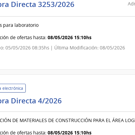
Administración
ra Directa 3253/2026
Adm
de
Servicios
s para laboratorio
de
Salud
08/05/2026 15:10hs
ión de ofertas hasta:
del
o: 05/05/2026 08:35hs | Última Modificación: 08/05/2026
Estado
|
Centro
Departamental
de
 electrónica
Maldonado
Ministerio
ra Directa 4/2026
del
Interior
CIÓN DE MATERIALES DE CONSTRUCCIÓN PARA EL ÁREA LOGÍS
|
Escuela
08/05/2026 15:10hs
ión de ofertas hasta: