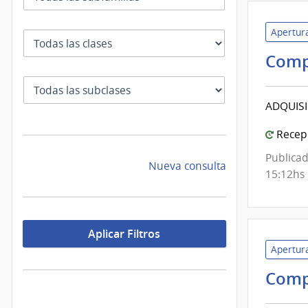
Apertura
Clase
Comp
SubClase
ADQUIS
Recepc
Publicad
Nueva consulta
15:12hs
Aplicar Filtros
Apertura
Comp