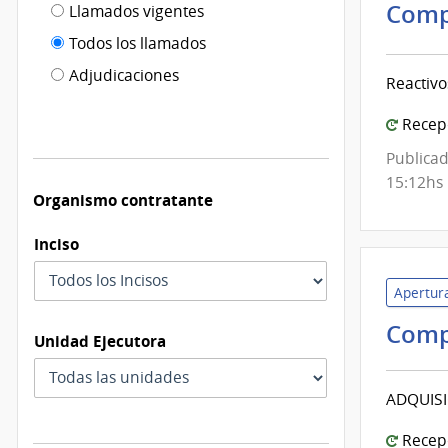
Filtro tipo
Comp
Llamados vigentes
por
de
fecha
Todos los llamados
de
publicación
Adjudicaciones
Reactivo
modificación
Recepc
Publicad
15:12hs
Organismo contratante
Inciso
Apertura
Comp
Unidad Ejecutora
ADQUISI
Recepc