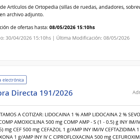
Servicios
e Artículos de Ortopedia (sillas de ruedas, andadores, sobrew
de
 en archivo adjunto.
Salud
del
08/05/2026 15:10hs
ión de ofertas hasta:
Estado
o: 30/04/2026 15:10hs | Última Modificación: 08/05/2026
|
Asistencia
Integral
 electrónica
Administración
ra Directa 191/2026
Adm
de
Servicios
ITAMOS A COTIZAR: LIDOCAINA 1 % AMP LIDOCAINA 2 % SEV
de
COMP AMOXICILINA 500 mg COMP AMP - S (1 - 0.5) g INY IM/
Salud
25) mg CEF 500 mg CEFAZOL 1 g/AMP INY IM/IV CEFTAZIDIMA 1
del
XONA 1 g/AMP INY IV C CIPROFLOXACINA 500 mg CEFUROXIM