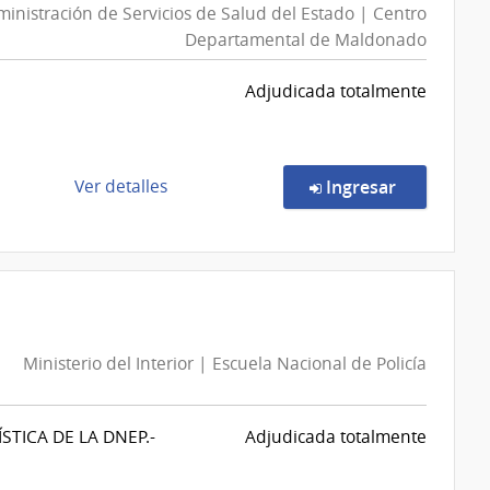
inistración de Servicios de Salud del Estado | Centro
Departamental de Maldonado
Adjudicada totalmente
de
en la comp
Ver detalles
Ingresar
la
compra
Compra
Directa
3253/2026
|
Ministerio del Interior | Escuela Nacional de Policía
Administración
de
Servicios
TICA DE LA DNEP.-
Adjudicada totalmente
de
Salud