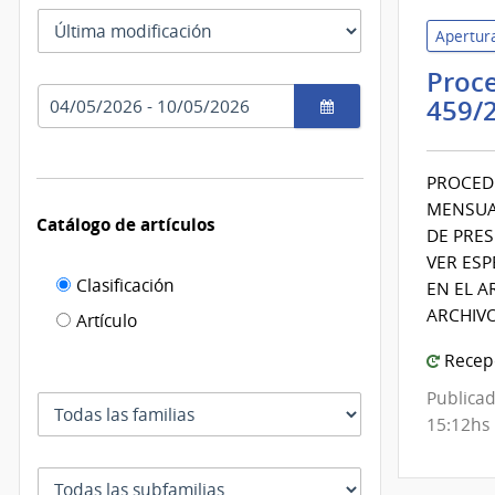
las
Tipo
fechas
Apertura
como
de
se
fecha
Proce
usan
Rango
por
459/
de
el
fechas
cual
se
PROCEDI
filtra
MENSUA
Catálogo de artículos
DE PRES
VER ESP
Filtro de
Clasificación
EN EL A
catálogo
ARCHIVO
Artículo
de
Recepc
artículos
Publicad
Familia
15:12hs
Subfamilia