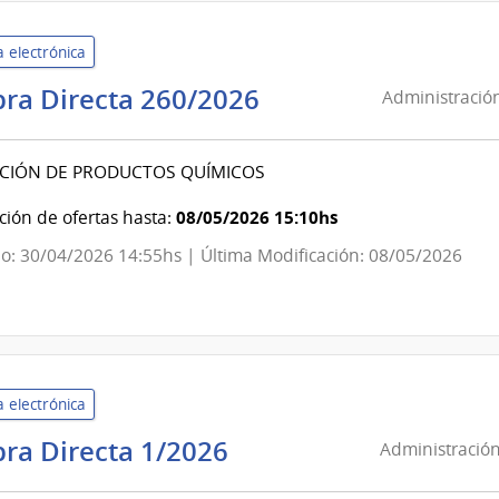
 electrónica
Administración
ra Directa 260/2026
Administración
de
Servicios
ICIÓN DE PRODUCTOS QUÍMICOS
de
Salud
08/05/2026 15:10hs
ión de ofertas hasta:
del
o: 30/04/2026 14:55hs | Última Modificación: 08/05/2026
Estado
|
Hospital
del
Cerro
 electrónica
Administración
ra Directa 1/2026
Administración
de