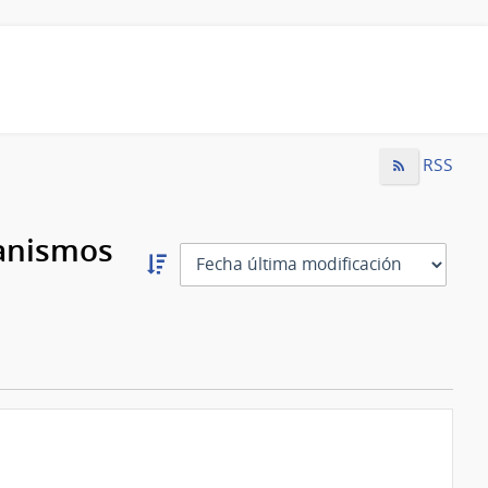
RSS
ganismos
Ordernar
descendente:
Ordenar