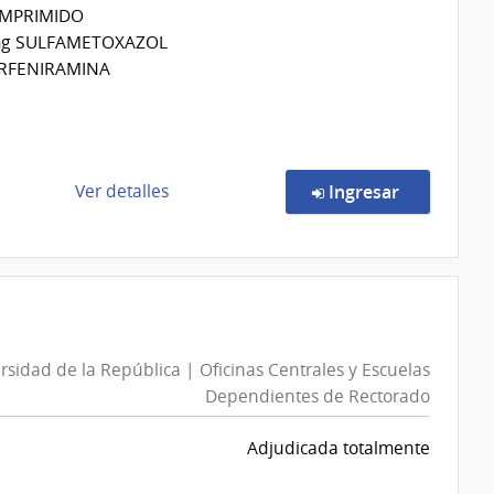
OMPRIMIDO
|
 mg SULFAMETOXAZOL
Asistencia
ORFENIRAMINA
Integral
de
en la comp
Ver detalles
Ingresar
la
compra
Compra
Directa
191/2026
|
rsidad de la República | Oficinas Centrales y Escuelas
Administración
Dependientes de Rectorado
de
Servicios
Adjudicada totalmente
de
Salud