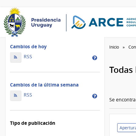
Cambios de hoy
Inicio
Con
Cambios
RSS
Cambios
de
de
Todas 
hoy
la
ordenados
de
Cambios de la última semana
por
hoy
fecha
Cambios
ordenados
RSS
Cambios
de
Se encontr
de
por
de
modificación
la
fecha
la
última
de
última
Tipo de publicación
semana
modificación
semana
Apertura
ordenados