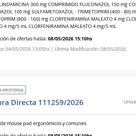
Estado
LINDAMICINA 300 mg COMPRIMIDO FLUCONAZOL 150 mg C
|
ZOL 100 mg SULFAMETOXAZOL - TRIMETOPRIM (400 - 80)
Centro
TOPRIM (800 - 160) mg CLORFENIRAMINA MALEATO 4 mg CL
Departamental
 4 mg/5 mL CLORFENIRAMINA MALEATO 4 mg/5 mL
de
08/05/2026 15:10hs
ión de ofertas hasta:
Durazno
o: 04/05/2026 13:05hs | Última Modificación: 08/05/2026
 electrónica
Universidad
ra Directa 111259/2026
Unive
de
la
de mouse pad ergonómicos y comunes
República
|
08/05/2026 15:10hs
ión de ofertas hasta: