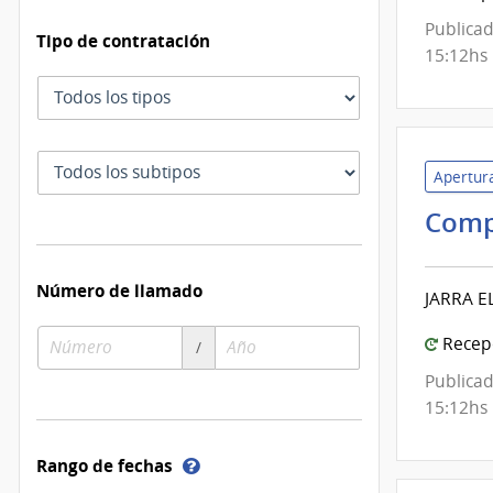
Publicad
Tipo de contratación
15:12hs
Tipo
de
contratación
Subtipo
Apertura
de
contratación
Comp
Número de llamado
JARRA E
Número
Año
Recepc
/
de
de
Publicad
compra
compra
15:12hs
Ayuda
Rango de fechas
sobre