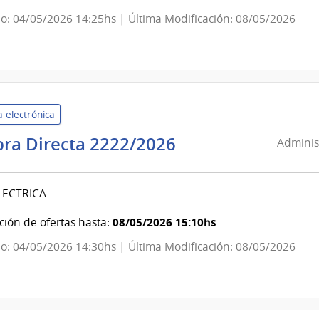
Nacional
o: 04/05/2026 14:25hs | Última Modificación: 08/05/2026
de
Policía
 electrónica
Administración
ra Directa 2222/2026
Administ
de
Servicios
LECTRICA
de
Salud
08/05/2026 15:10hs
ión de ofertas hasta:
del
o: 04/05/2026 14:30hs | Última Modificación: 08/05/2026
Estado
|
Laboratorio
Químico