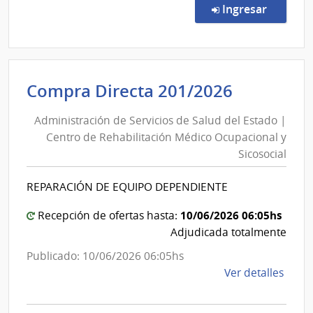
Direc
en la co
Ingresar
7619
|
Admin
de
Administ
Compra Directa 201/2026
Servi
de
de
Administración de Servicios de Salud del Estado |
Servicios
Salu
Centro de Rehabilitación Médico Ocupacional y
de
del
Sicosocial
Esta
Salud
|
del
REPARACIÓN DE EQUIPO DEPENDIENTE
Hospi
Estado
Espa
|
10/06/2026 06:05hs
Recepción de ofertas hasta:
Centro
Adjudicada totalmente
de
Publicado: 10/06/2026 06:05hs
Rehabili
de
Ver detalles
Médico
la
Ocupaci
comp