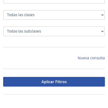
Clase
SubClase
Nueva consulta
Aplicar Filtros