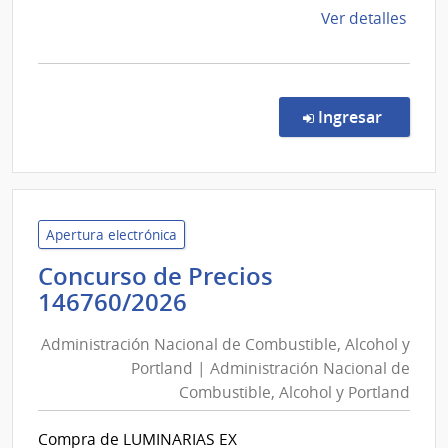
de
Ver detalles
la
comp
Licit
Abre
en la co
Ingresar
19/2
|
Minis
del
Inter
Apertura electrónica
|
Concurso de Precios
Direc
Administración
146760/2026
Naci
Nacional
de
Administración Nacional de Combustible, Alcohol y
de
Sani
Portland | Administración Nacional de
Combustible,
Polici
Combustible, Alcohol y Portland
Alcohol
y
Compra de LUMINARIAS EX