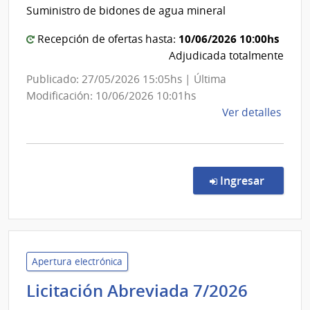
Repúbl
|
Suministro de bidones de agua mineral
|
Admin
Facult
Naci
10/06/2026 10:00hs
Recepción de ofertas hasta:
de
de
Adjudicada totalmente
Usin
Derec
Publicado: 27/05/2026 15:05hs | Última
y
Modificación: 10/06/2026 10:01hs
Tras
de
Ver detalles
Eléct
la
comp
Conc
de
en la co
Ingresar
Preci
3/20
|
Univ
de
Apertura electrónica
la
Minist
Licitación Abreviada 7/2026
Repú
de