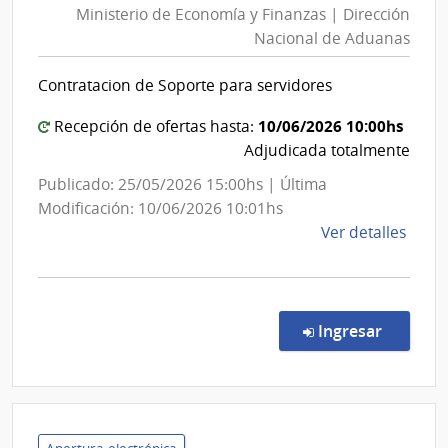
|
Ministerio de Economía y Finanzas | Dirección
Econo
Facul
Nacional de Aduanas
y
de
Finanz
Dere
Contratacion de Soporte para servidores
|
Direcc
10/06/2026 10:00hs
Recepción de ofertas hasta:
Nacion
Adjudicada totalmente
de
Publicado: 25/05/2026 15:00hs | Última
Aduan
Modificación: 10/06/2026 10:01hs
de
Ver detalles
la
comp
Licit
Abre
en la co
Ingresar
7/20
|
Minis
de
Econ