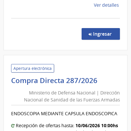
de
Ver detalles
la
comp
Comp
Direc
en la co
Ingresar
957/
|
Admin
de
Servi
Apertura electrónica
de
Minister
Compra Directa 287/2026
Salu
de
del
Ministerio de Defensa Nacional | Dirección
Defensa
Esta
Nacional de Sanidad de las Fuerzas Armadas
Nacional
|
|
Hospi
ENDOSCOPIA MEDIANTE CAPSULA ENDOSCOPICA
Direcció
Maci
Nacional
10/06/2026 10:00hs
Recepción de ofertas hasta: