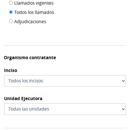
Filtro tipo
Llamados vigentes
por
de
fecha
Todos los llamados
de
publicación
Adjudicaciones
modif
Organismo contratante
Inciso
Unidad Ejecutora