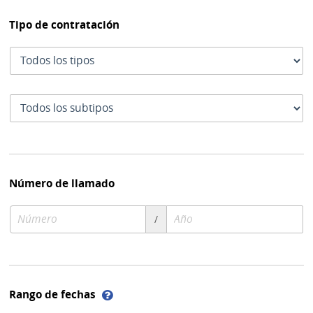
Tipo de contratación
Tipo
de
contratación
Subtipo
de
contratación
Número de llamado
Número
Año
/
de
de
compra
compra
Ayuda
Rango de fechas
sobre