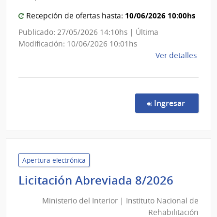
Portland
|
10/06/2026 10:00hs
Recepción de ofertas hasta:
Administración
Publicado: 27/05/2026 14:10hs | Última
Nacional
Modificación: 10/06/2026 10:01hs
de
de
Ver detalles
Combustible,
la
Alcohol
comp
y
Conc
de
Portland
en la c
Ingresar
Preci
1467
|
Admin
Naci
Apertura electrónica
de
Minist
Licitación Abreviada 8/2026
Comb
del
Alcoh
Ministerio del Interior | Instituto Nacional de
Interio
y
Rehabilitación