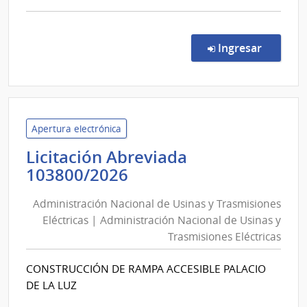
comp
Conc
de
en la co
Ingresar
Preci
111/
|
Admin
de
Apertura electrónica
Servi
Licitación Abreviada
de
Administración
103800/2026
Salu
Nacional
del
Administración Nacional de Usinas y Trasmisiones
de
Esta
Eléctricas | Administración Nacional de Usinas y
Usinas
|
Trasmisiones Eléctricas
y
Cent
Depa
Trasmisiones
CONSTRUCCIÓN DE RAMPA ACCESIBLE PALACIO
de
Eléctricas
DE LA LUZ
Laval
|