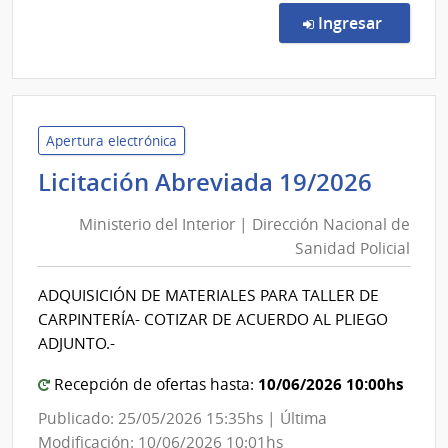
de
en la co
Ingresar
Preci
7/20
|
Insti
Naci
Apertura electrónica
de
Minis
Licitación Abreviada 19/2026
Inclu
del
Socia
Ministerio del Interior | Dirección Nacional de
Inter
Adol
Sanidad Policial
|
|
Direc
Insti
ADQUISICIÓN DE MATERIALES PARA TALLER DE
Nacio
Naci
CARPINTERÍA- COTIZAR DE ACUERDO AL PLIEGO
de
de
ADJUNTO.-
Inclu
Sani
Socia
10/06/2026 10:00hs
Polici
Recepción de ofertas hasta:
Adol
Publicado: 25/05/2026 15:35hs | Última
Modificación: 10/06/2026 10:01hs