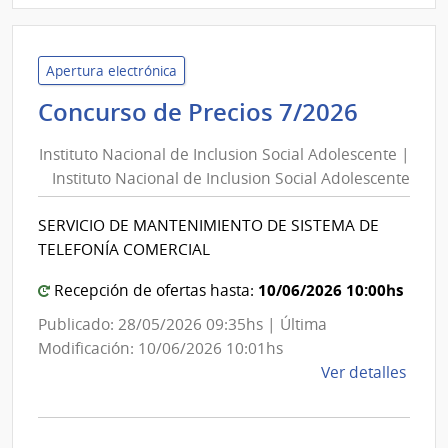
Inte
de
Trein
Apertura electrónica
y
Institu
Concurso de Precios 7/2026
Tres
Nacion
|
Instituto Nacional de Inclusion Social Adolescente |
de
Inte
Instituto Nacional de Inclusion Social Adolescente
Inclus
de
Social
Trein
SERVICIO DE MANTENIMIENTO DE SISTEMA DE
Adoles
y
TELEFONÍA COMERCIAL
Tres
|
Institu
10/06/2026 10:00hs
Recepción de ofertas hasta:
Nacion
Publicado: 28/05/2026 09:35hs | Última
de
Modificación: 10/06/2026 10:01hs
Inclus
de
Ver detalles
Social
la
Adoles
comp
Conc