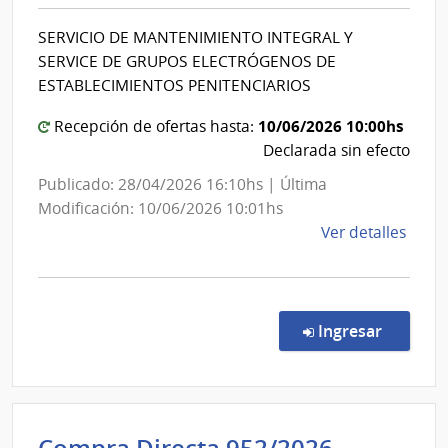
|
Portl
Institu
|
SERVICIO DE MANTENIMIENTO INTEGRAL Y
Nacion
Admin
SERVICE DE GRUPOS ELECTRÓGENOS DE
Naci
de
ESTABLECIMIENTOS PENITENCIARIOS
de
Rehabi
Comb
10/06/2026 10:00hs
Recepción de ofertas hasta:
Alcoh
Declarada sin efecto
y
Publicado: 28/04/2026 16:10hs | Última
Portl
Modificación: 10/06/2026 10:01hs
de
Ver detalles
la
comp
Licit
Abre
en la co
Ingresar
8/20
|
Minis
del
Intenden
Inter