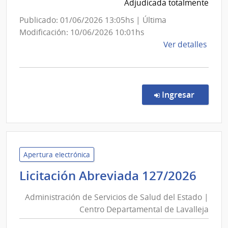
de
Adjudicada totalmente
Sanidad
Publicado: 01/06/2026 13:05hs | Última
de
Modificación: 10/06/2026 10:01hs
las
de
Ver detalles
Fuerzas
la
Armadas
comp
Comp
Direc
en la c
Ingresar
287/
|
Minis
de
Defe
Apertura electrónica
Naci
Admi
Licitación Abreviada 127/2026
|
de
Direc
Administración de Servicios de Salud del Estado |
Serv
Naci
Centro Departamental de Lavalleja
de
de
Sani