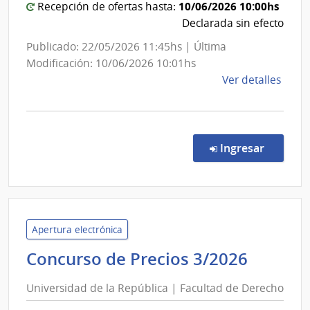
Administración
10/06/2026 10:00hs
Recepción de ofertas hasta:
Declarada sin efecto
Nacional
de
Publicado: 22/05/2026 11:45hs | Última
Usinas
Modificación: 10/06/2026 10:01hs
y
de
Ver detalles
Trasmisiones
la
comp
Eléctricas
Licit
Abre
en la co
Ingresar
1038
|
Admin
Naci
de
Apertura electrónica
Usin
Univer
Concurso de Precios 3/2026
y
de
Tras
Universidad de la República | Facultad de Derecho
la
Eléct