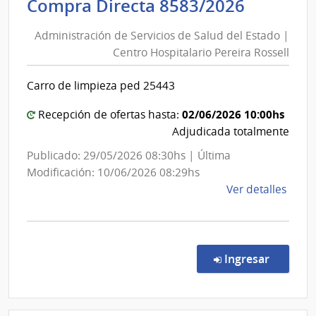
Adminis
Compra Directa 8583/2026
Cane
de
|
Administración de Servicios de Salud del Estado |
Inte
Servici
Centro Hospitalario Pereira Rossell
de
de
Cane
Salud
Carro de limpieza ped 25443
del
Estado
02/06/2026 10:00hs
Recepción de ofertas hasta:
|
Adjudicada totalmente
Centro
Publicado: 29/05/2026 08:30hs | Última
Hospita
Modificación: 10/06/2026 08:29hs
Pereira
de
Ver detalles
Rossell
la
comp
Comp
Direc
en la co
Ingresar
8583
|
Admin