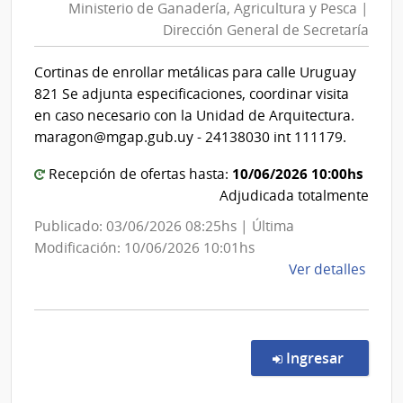
Ministerio de Ganadería, Agricultura y Pesca |
Ganaderí
Dirección General de Secretaría
Agricult
y
Cortinas de enrollar metálicas para calle Uruguay
Pesca
821 Se adjunta especificaciones, coordinar visita
|
en caso necesario con la Unidad de Arquitectura.
Direcció
maragon@mgap.gub.uy - 24138030 int 111179.
General
10/06/2026 10:00hs
Recepción de ofertas hasta:
de
Adjudicada totalmente
Secretar
Publicado: 03/06/2026 08:25hs | Última
Modificación: 10/06/2026 10:01hs
de
Ver detalles
la
comp
Comp
Direc
en la co
Ingresar
629/
|