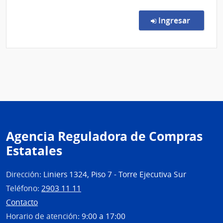
y
Comp
Direc
Sicosocia
en la co
Ingresar
201/
|
Admin
de
Servi
de
Salu
del
Esta
Agencia Reguladora de Compras
|
Estatales
Cent
de
Rehab
Dirección:
Liniers 1324, Piso 7 - Torre Ejecutiva Sur
Médi
Teléfono:
2903 11 11
Ocup
Contacto
y
Horario de atención:
9:00 a 17:00
Sicos