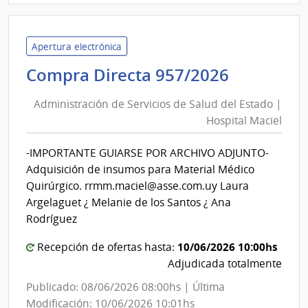
Minis
de
Gana
Apertura electrónica
Agric
Administ
Compra Directa 957/2026
y
de
Pesc
Administración de Servicios de Salud del Estado |
Servicios
|
Hospital Maciel
de
Direc
Salud
Gene
-IMPORTANTE GUIARSE POR ARCHIVO ADJUNTO-
del
de
Adquisición de insumos para Material Médico
Secre
Estado
Quirúrgico. rrmm.maciel@asse.com.uy Laura
|
Argelaguet ¿ Melanie de los Santos ¿ Ana
Hospital
Rodríguez
Maciel
10/06/2026 10:00hs
Recepción de ofertas hasta:
Adjudicada totalmente
Publicado: 08/06/2026 08:00hs | Última
Modificación: 10/06/2026 10:01hs