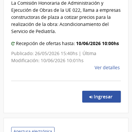
Sal
La Comisión Honoraria de Administración y
del
de
Ejecución de Obras de la UE 022, llama a empresas
las
Est
constructoras de plaza a cotizar precios para la
Fuer
|
realización de la obra: Acondicionamiento del
Arma
Cen
Servicio de Pediatría.
Dep
10/06/2026 10:00hs
Recepción de ofertas hasta:
de
Lava
Publicado: 26/05/2026 15:40hs | Última
Modificación: 10/06/2026 10:01hs
de
Ver detalles
la
comp
Licit
Abre
en la co
Ingresar
127/
|
Admin
de
Servi
Apertura electrónica