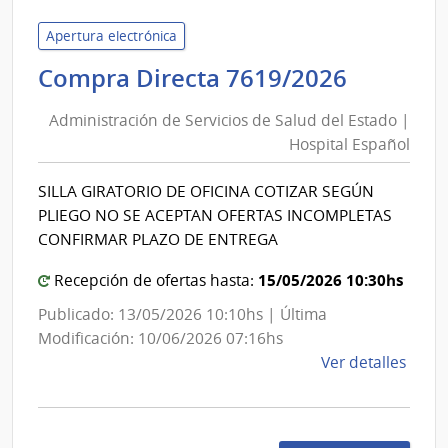
de
Servi
Apertura electrónica
de
Adminis
Compra Directa 7619/2026
Salu
de
del
Administración de Servicios de Salud del Estado |
Servici
Esta
Hospital Español
de
|
Salud
Cent
SILLA GIRATORIO DE OFICINA COTIZAR SEGÚN
del
Hospi
PLIEGO NO SE ACEPTAN OFERTAS INCOMPLETAS
Perei
Estado
CONFIRMAR PLAZO DE ENTREGA
Rosse
|
15/05/2026 10:30hs
Hospita
Recepción de ofertas hasta:
Españo
Publicado: 13/05/2026 10:10hs | Última
Modificación: 10/06/2026 07:16hs
de
Ver detalles
la
comp
Comp