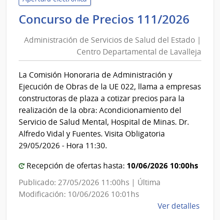
de
Admi
Concurso de Precios 111/2026
Salu
de
del
Administración de Servicios de Salud del Estado |
Serv
Esta
Centro Departamental de Lavalleja
de
|
Sal
Cent
La Comisión Honoraria de Administración y
del
Depa
Ejecución de Obras de la UE 022, llama a empresas
de
Est
constructoras de plaza a cotizar precios para la
Laval
|
realización de la obra: Acondicionamiento del
Cen
Servicio de Salud Mental, Hospital de Minas. Dr.
Dep
Alfredo Vidal y Fuentes. Visita Obligatoria
de
29/05/2026 - Hora 11:30.
Lava
10/06/2026 10:00hs
Recepción de ofertas hasta:
Publicado: 27/05/2026 11:00hs | Última
Modificación: 10/06/2026 10:01hs
de
Ver detalles
la