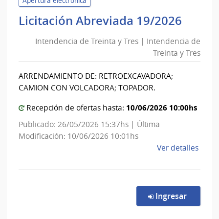
Apertura electrónica
y
Inten
Licitación Abreviada 19/2026
Fina
de
|
Intendencia de Treinta y Tres | Intendencia de
Trein
Direc
Treinta y Tres
y
Naci
Tres
de
ARRENDAMIENTO DE: RETROEXCAVADORA;
|
Adua
CAMION CON VOLCADORA; TOPADOR.
Inten
de
10/06/2026 10:00hs
Recepción de ofertas hasta:
Trein
Publicado: 26/05/2026 15:37hs | Última
y
Modificación: 10/06/2026 10:01hs
Tres
de
Ver detalles
la
comp
Licit
Abre
en la co
Ingresar
19/2
|