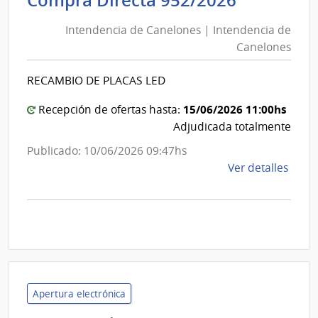
Compra Directa 952/2026
de
|
Intendencia de Canelones | Intendencia de
Canelon
Insti
Canelones
|
Naci
de
Intenden
RECAMBIO DE PLACAS LED
Rehab
de
Canelon
15/06/2026 11:00hs
Recepción de ofertas hasta:
Adjudicada totalmente
Publicado: 10/06/2026 09:47hs
de
Ver detalles
la
comp
Comp
Direc
952/
|
Inte
Apertura electrónica
de