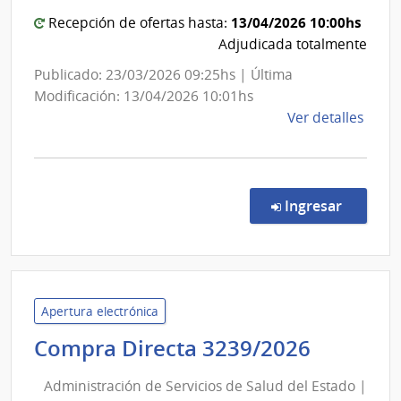
Públicas
las
|
13/04/2026 10:00hs
Recepción de ofertas hasta:
Fuer
Dirección
Adjudicada totalmente
Arma
Nacional
Publicado: 23/03/2026 09:25hs | Última
de
Modificación: 13/04/2026 10:01hs
Vialidad
de
Ver detalles
la
comp
Comp
Direc
en la co
Ingresar
40/2
|
Minis
de
Tran
Apertura electrónica
y
Adminis
Compra Directa 3239/2026
Obra
de
Públi
Administración de Servicios de Salud del Estado |
Servici
|