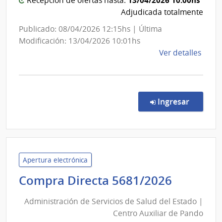
Estado
13/04/2026 10:00hs
Recepción de ofertas hasta:
Orto
|
Adjudicada totalmente
y
Red
Publicado: 08/04/2026 12:15hs | Última
Trau
de
Modificación: 13/04/2026 10:01hs
Atenci
de
Ver detalles
Primari
la
de
comp
Salto
Comp
Direc
en la co
Ingresar
5269
|
Admin
de
Servi
Apertura electrónica
de
Adminis
Compra Directa 5681/2026
Salu
de
del
Administración de Servicios de Salud del Estado |
Servici
Esta
Centro Auxiliar de Pando
de
|