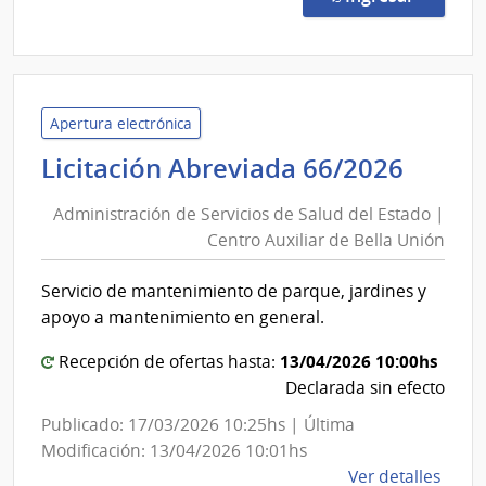
67/2
|
Admin
de
Servi
Apertura electrónica
de
Admin
Licitación Abreviada 66/2026
Salu
de
del
Administración de Servicios de Salud del Estado |
Servi
Esta
Centro Auxiliar de Bella Unión
de
|
Salud
Cent
Servicio de mantenimiento de parque, jardines y
del
Auxil
apoyo a mantenimiento en general.
de
Estad
Bella
|
13/04/2026 10:00hs
Recepción de ofertas hasta:
Unió
Centr
Declarada sin efecto
Auxil
Publicado: 17/03/2026 10:25hs | Última
de
Modificación: 13/04/2026 10:01hs
Bella
de
Ver detalles