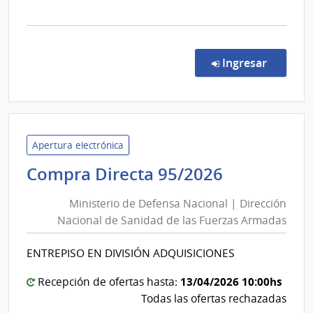
Unió
la
comp
Licit
Abre
en la co
Ingresar
66/2
|
Admin
de
Servi
Apertura electrónica
de
Ministerio
Compra Directa 95/2026
Salu
de
del
Ministerio de Defensa Nacional | Dirección
Defensa
Esta
Nacional de Sanidad de las Fuerzas Armadas
Nacional
|
|
Cent
ENTREPISO EN DIVISIÓN ADQUISICIONES
Dirección
Auxil
de
Nacional
13/04/2026 10:00hs
Recepción de ofertas hasta:
Bella
de
Todas las ofertas rechazadas
Unió