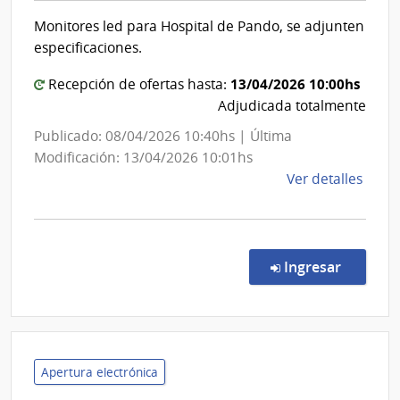
Salud
Red
Monitores led para Hospital de Pando, se adjunten
del
de
especificaciones.
Aten
Estado
Prima
|
13/04/2026 10:00hs
Recepción de ofertas hasta:
de
Centro
Adjudicada totalmente
Salto
Auxiliar
Publicado: 08/04/2026 10:40hs | Última
de
Modificación: 13/04/2026 10:01hs
Pando
de
Ver detalles
la
comp
Comp
Direc
en la co
Ingresar
5681
|
Admin
de
Servi
Apertura electrónica
de