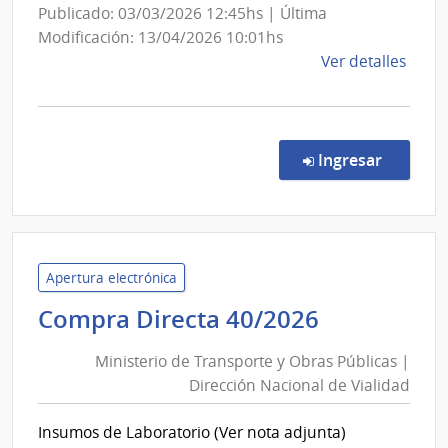
Sanidad
Publicado: 03/03/2026 12:45hs | Última
de
Modificación: 13/04/2026 10:01hs
las
de
Ver detalles
Fuerzas
la
Armadas
comp
Comp
Direc
en la c
Ingresar
95/2
|
Minis
de
Defe
Apertura electrónica
Naci
Ministerio
Compra Directa 40/2026
|
de
Direc
Ministerio de Transporte y Obras Públicas |
Transport
Naci
Dirección Nacional de Vialidad
y
de
Obras
Sani
Insumos de Laboratorio (Ver nota adjunta)
de