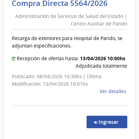
Adminis
Compra Directa 5564/2026
Salu
de
del
Administración de Servicios de Salud del Estado |
Servici
Esta
Centro Auxiliar de Pando
de
|
Salud
Cent
Recarga de extintores para Hospital de Pando, se
del
Auxil
adjuntan especificaciones.
de
Estado
Pand
|
13/04/2026 10:00hs
Recepción de ofertas hasta:
Centro
Adjudicada totalmente
Auxiliar
Publicado: 08/04/2026 10:30hs | Última
de
Modificación: 13/04/2026 10:01hs
Pando
de
Ver detalles
la
comp
Comp
Direc
en la co
Ingresar
5564
|