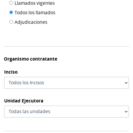
Filtro tipo
Llamados vigentes
por
de
fecha
Todos los llamados
de
publicación
Adjudicaciones
modif
Organismo contratante
Inciso
Unidad Ejecutora