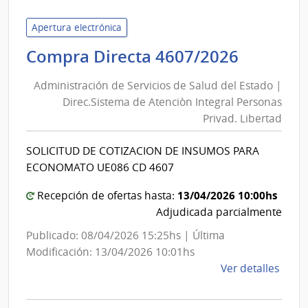
de
Servi
Apertura electrónica
de
Adminis
Compra Directa 4607/2026
Salu
de
del
Administración de Servicios de Salud del Estado |
Servici
Esta
Direc.Sistema de Atenciòn Integral Personas
de
|
Privad. Libertad
Salud
Labor
del
Quím
SOLICITUD DE COTIZACION DE INSUMOS PARA
Indus
Estado
ECONOMATO UE086 CD 4607
Franc
|
Dorr
13/04/2026 10:00hs
Direc.S
Recepción de ofertas hasta:
Adjudicada parcialmente
de
Atenci
Publicado: 08/04/2026 15:25hs | Última
Integral
Modificación: 13/04/2026 10:01hs
Person
de
Ver detalles
Privad.
la
comp
Liberta