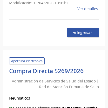
de
Modificación: 13/04/2026 10:01hs
Ortope
de
Ver detalles
y
la
Trauma
comp
Comp
Direc
en la co
Ingresar
5559
|
Admin
de
Servi
Apertura electrónica
de
Adminis
Compra Directa 5269/2026
Salu
de
del
Administración de Servicios de Salud del Estado |
Servici
Esta
Red de Atención Primaria de Salto
de
|
Salud
Servi
Neumáticos
del
Naci
de