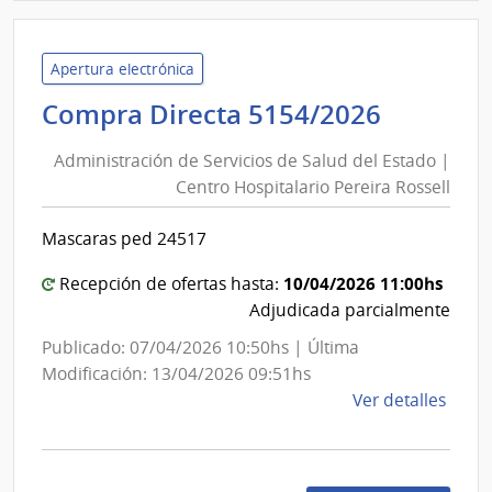
Admin
de
Servi
Apertura electrónica
de
Adminis
Compra Directa 5154/2026
Salu
de
del
Administración de Servicios de Salud del Estado |
Servici
Esta
Centro Hospitalario Pereira Rossell
de
|
Salud
Cent
Mascaras ped 24517
del
Auxil
de
Estado
10/04/2026 11:00hs
Recepción de ofertas hasta:
Pand
|
Adjudicada parcialmente
Centro
Publicado: 07/04/2026 10:50hs | Última
Hospita
Modificación: 13/04/2026 09:51hs
Pereira
de
Ver detalles
Rossell
la
comp
Comp