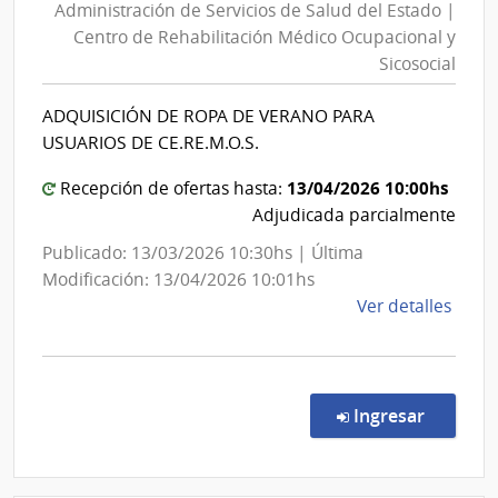
Administración de Servicios de Salud del Estado |
Servic
Centro de Rehabilitación Médico Ocupacional y
de
Sicosocial
Salud
del
ADQUISICIÓN DE ROPA DE VERANO PARA
Estado
USUARIOS DE CE.RE.M.O.S.
|
13/04/2026 10:00hs
Centro
Recepción de ofertas hasta:
Adjudicada parcialmente
de
Rehabi
Publicado: 13/03/2026 10:30hs | Última
Médic
Modificación: 13/04/2026 10:01hs
Ocupa
de
Ver detalles
y
la
comp
Sicoso
Licit
Abre
en la co
Ingresar
5/20
|
Admin