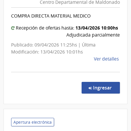
Centro Departamental de Maldonado
de
Direc
Salud
Naci
COMPRA DIRECTA MATERIAL MEDICO
del
de
Viali
Estado
13/04/2026 10:00hs
Recepción de ofertas hasta:
|
Adjudicada parcialmente
Centro
Publicado: 09/04/2026 11:25hs | Última
Depart
Modificación: 13/04/2026 10:01hs
de
de
Ver detalles
Maldon
la
comp
Comp
Direc
en la c
Ingresar
3239
|
Admin
de
Servi
Apertura electrónica
de