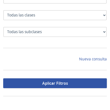
Clase
SubClase
Nueva consulta
Aplicar Filtros