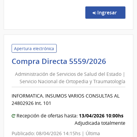
Comp
Direc
en la co
Ingresar
4607
|
Admin
de
Servi
Apertura electrónica
de
Adminis
Compra Directa 5559/2026
Salu
de
del
Administración de Servicios de Salud del Estado |
Servici
Esta
Servicio Nacional de Ortopedia y Traumatología
de
|
Salud
Direc
INFORMATICA. INSUMOS VARIOS CONSULTAS AL
del
de
24802926 Int. 101
Aten
Estado
Integ
|
13/04/2026 10:00hs
Recepción de ofertas hasta:
Pers
Servici
Adjudicada totalmente
Priva
Nacion
Publicado: 08/04/2026 14:15hs | Última
Liber