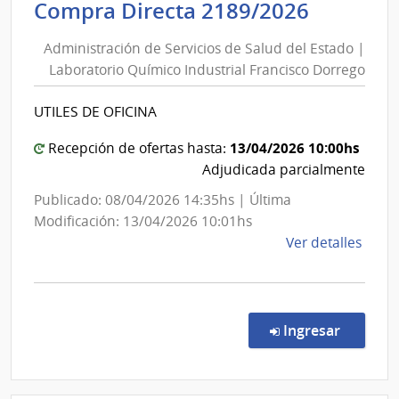
Adminis
Compra Directa 2189/2026
Salu
de
del
Administración de Servicios de Salud del Estado |
Servici
Esta
Laboratorio Químico Industrial Francisco Dorrego
de
|
Salud
Cent
UTILES DE OFICINA
del
Depa
de
Estado
13/04/2026 10:00hs
Recepción de ofertas hasta:
Mald
|
Adjudicada parcialmente
Laborat
Publicado: 08/04/2026 14:35hs | Última
Químic
Modificación: 13/04/2026 10:01hs
Industri
de
Ver detalles
Francis
la
Dorreg
comp
Comp
Direc
en la co
Ingresar
2189
|
Admin