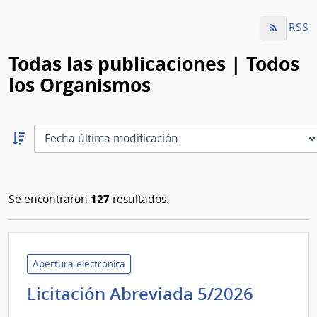
RSS
Todas las publicaciones | Todos
los Organismos
Ordernar
descendente:
Ordenar
127
Se encontraron
resultados.
Apertura electrónica
Admini
Licitación Abreviada 5/2026
de