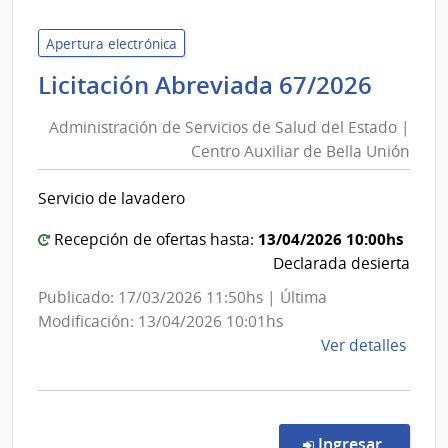
de
Servi
Apertura electrónica
de
Admin
Licitación Abreviada 67/2026
Salu
de
del
Administración de Servicios de Salud del Estado |
Servi
Esta
Centro Auxiliar de Bella Unión
de
|
Salud
Cent
Servicio de lavadero
del
de
Rehab
Estad
13/04/2026 10:00hs
Recepción de ofertas hasta:
Médi
|
Declarada desierta
Ocup
Centr
Publicado: 17/03/2026 11:50hs | Última
y
Auxil
Modificación: 13/04/2026 10:01hs
Sicos
de
de
Ver detalles
Bella
la
Unió
comp
Licit
Abre
en la co
Ingresar