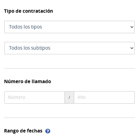
Tipo de contratación
Tipo
de
contratación
Subtipo
de
contratación
Número de llamado
Número
Año
/
de
de
compra
compra
Ayuda
Rango de fechas
sobre