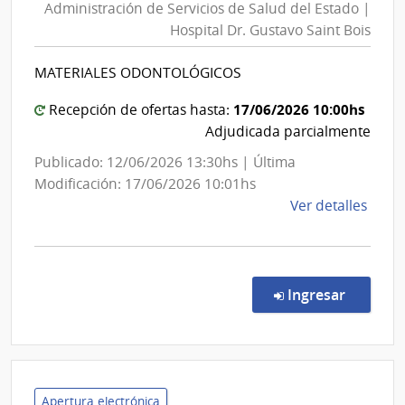
Administración de Servicios de Salud del Estado |
Servicios
Hospital Dr. Gustavo Saint Bois
de
Salud
MATERIALES ODONTOLÓGICOS
del
Estado
17/06/2026 10:00hs
Recepción de ofertas hasta:
|
Adjudicada parcialmente
Hospital
Publicado: 12/06/2026 13:30hs | Última
Dr.
Modificación: 17/06/2026 10:01hs
Gustavo
de
Ver detalles
Saint
la
Bois
comp
Comp
Direc
en la co
Ingresar
61/2
|
Admin
de
Servi
Apertura electrónica