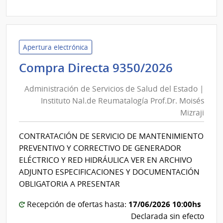
|
Minis
de
Defe
Apertura electrónica
Naci
Adminis
Compra Directa 9350/2026
|
de
Direc
Administración de Servicios de Salud del Estado |
Servici
Naci
Instituto Nal.de Reumatalogía Prof.Dr. Moisés
de
de
Mizraji
Salud
Sani
del
de
CONTRATACIÓN DE SERVICIO DE MANTENIMIENTO
las
Estado
PREVENTIVO Y CORRECTIVO DE GENERADOR
Fuer
|
ELÉCTRICO Y RED HIDRÁULICA VER EN ARCHIVO
Arma
Institut
ADJUNTO ESPECIFICACIONES Y DOCUMENTACIÓN
Nal.de
OBLIGATORIA A PRESENTAR
Reumat
17/06/2026 10:00hs
Recepción de ofertas hasta:
Prof.Dr
Declarada sin efecto
Moisés