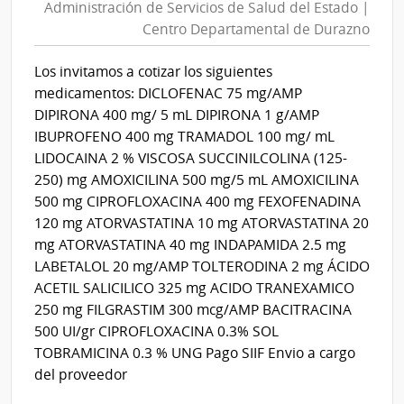
Administración de Servicios de Salud del Estado |
Servicios
Esta
Centro Departamental de Durazno
de
|
Salud
Cent
Los invitamos a cotizar los siguientes
del
Hospi
medicamentos: DICLOFENAC 75 mg/AMP
Perei
Estado
DIPIRONA 400 mg/ 5 mL DIPIRONA 1 g/AMP
Rosse
|
IBUPROFENO 400 mg TRAMADOL 100 mg/ mL
Centro
LIDOCAINA 2 % VISCOSA SUCCINILCOLINA (125-
Departa
250) mg AMOXICILINA 500 mg/5 mL AMOXICILINA
de
500 mg CIPROFLOXACINA 400 mg FEXOFENADINA
Durazno
120 mg ATORVASTATINA 10 mg ATORVASTATINA 20
mg ATORVASTATINA 40 mg INDAPAMIDA 2.5 mg
LABETALOL 20 mg/AMP TOLTERODINA 2 mg ÁCIDO
ACETIL SALICILICO 325 mg ACIDO TRANEXAMICO
250 mg FILGRASTIM 300 mcg/AMP BACITRACINA
500 UI/gr CIPROFLOXACINA 0.3% SOL
TOBRAMICINA 0.3 % UNG Pago SIIF Envio a cargo
del proveedor