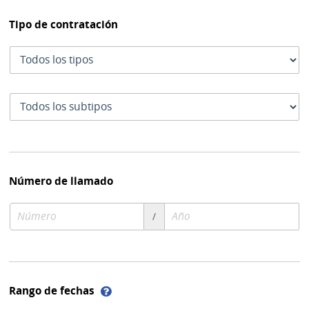
Tipo de contratación
Tipo
de
contratación
Subtipo
de
contratación
Número de llamado
Número
Año
/
de
de
compra
compra
Ayuda
Rango de fechas
sobre