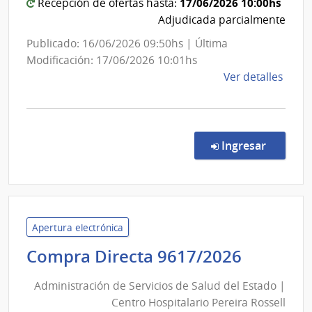
17/06/2026 10:00hs
Recepción de ofertas hasta:
Adjudicada parcialmente
Publicado: 16/06/2026 09:50hs | Última
Modificación: 17/06/2026 10:01hs
de
Ver detalles
la
comp
Comp
Direc
en la c
Ingresar
249/
|
Admin
de
Servi
Apertura electrónica
de
Adminis
Compra Directa 9617/2026
Salu
de
del
Administración de Servicios de Salud del Estado |
Servici
Esta
Centro Hospitalario Pereira Rossell
de
|