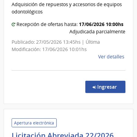
|
Polici
Adquisición de repuestos y accesorios de equipos
Facult
odontológicos
de
Odonto
17/06/2026 10:00hs
Recepción de ofertas hasta:
Adjudicada parcialmente
Publicado: 27/05/2026 13:45hs | Última
Modificación: 17/06/2026 10:01hs
de
Ver detalles
la
comp
Licit
Abre
en la co
Ingresar
5/20
|
Univ
de
la
Apertura electrónica
Repú
Minis
Licitación Abreviada 22/2026