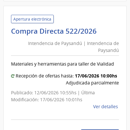
Admin
de
Servi
Apertura electrónica
de
Intenden
Compra Directa 522/2026
Salu
de
del
Intendencia de Paysandú | Intendencia de
Paysand
Esta
Paysandú
|
|
Intenden
Hospi
Materiales y herramientas para taller de Vialidad
de
del
Cerr
Paysand
17/06/2026 10:00hs
Recepción de ofertas hasta:
Adjudicada parcialmente
Publicado: 12/06/2026 10:55hs | Última
Modificación: 17/06/2026 10:01hs
de
Ver detalles
la
comp
Comp