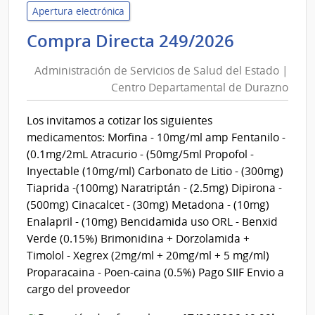
Servi
Apertura electrónica
de
Administ
Compra Directa 249/2026
Salu
de
del
Administración de Servicios de Salud del Estado |
Servicios
Esta
Centro Departamental de Durazno
de
|
Salud
Cent
Los invitamos a cotizar los siguientes
del
Depa
medicamentos: Morfina - 10mg/ml amp Fentanilo -
de
Estado
(0.1mg/2mL Atracurio - (50mg/5ml Propofol -
Mald
|
Inyectable (10mg/ml) Carbonato de Litio - (300mg)
Centro
Tiaprida -(100mg) Naratriptán - (2.5mg) Dipirona -
Departa
(500mg) Cinacalcet - (30mg) Metadona - (10mg)
de
Enalapril - (10mg) Bencidamida uso ORL - Benxid
Durazno
Verde (0.15%) Brimonidina + Dorzolamida +
Timolol - Xegrex (2mg/ml + 20mg/ml + 5 mg/ml)
Proparacaina - Poen-caina (0.5%) Pago SIIF Envio a
cargo del proveedor