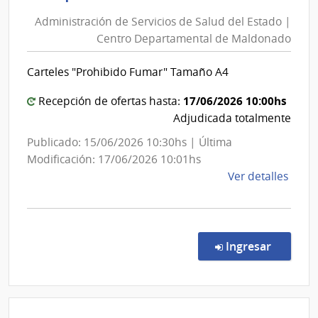
de
del
Administración de Servicios de Salud del Estado |
Servici
Esta
Centro Departamental de Maldonado
de
|
Salud
Hospi
Carteles "Prohibido Fumar" Tamaño A4
del
Maci
Estado
17/06/2026 10:00hs
Recepción de ofertas hasta:
|
Adjudicada totalmente
Centro
Publicado: 15/06/2026 10:30hs | Última
Depart
Modificación: 17/06/2026 10:01hs
de
de
Ver detalles
Maldon
la
comp
Comp
Direc
en la c
Ingresar
3280
|
Admin
de