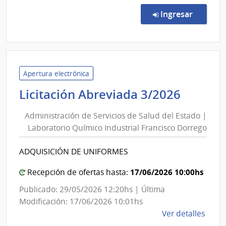
Comp
Direc
en la co
Ingresar
171/
|
Minis
del
Inter
Apertura electrónica
|
Admini
Licitación Abreviada 3/2026
Direc
de
Naci
Administración de Servicios de Salud del Estado |
Servic
de
Laboratorio Químico Industrial Francisco Dorrego
de
Sani
Salud
Polici
ADQUISICIÓN DE UNIFORMES
del
Estado
17/06/2026 10:00hs
Recepción de ofertas hasta:
|
Publicado: 29/05/2026 12:20hs | Última
Labora
Modificación: 17/06/2026 10:01hs
Quími
de
Ver detalles
Industr
la