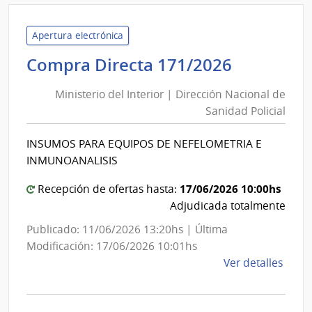
|
Minis
del
Apertura electrónica
Inter
Minister
Compra Directa 171/2026
|
del
Direc
Ministerio del Interior | Dirección Nacional de
Interior
Naci
Sanidad Policial
|
de
Direcció
Sani
INSUMOS PARA EQUIPOS DE NEFELOMETRIA E
Nacional
Polici
INMUNOANALISIS
de
Sanidad
17/06/2026 10:00hs
Recepción de ofertas hasta:
Policial
Adjudicada totalmente
Publicado: 11/06/2026 13:20hs | Última
Modificación: 17/06/2026 10:01hs
de
Ver detalles
la
comp