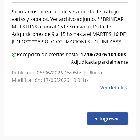
y
|
Seguridad
Cent
Solicitamos cotizacion de vestimenta de trabajo
Social
Depa
varias y zapatos. Ver archivo adjunto. **BRINDAR
de
|
MUESTRAS a Juncal 1517 subsuelo, Dpto de
Dura
Dirección
Adquisiciones de 9 a 15 hs hasta el MARTES 16 DE
General
JUNIO** *** SOLO COTIZACIONES EN LINEA***
de
17/06/2026 10:00hs
Recepción de ofertas hasta:
Secretaría
Adjudicada parcialmente
Publicado: 05/06/2026 15:05hs | Última
Modificación: 17/06/2026 10:01hs
de
Ver detalles
la
comp
Comp
Direc
en la co
Ingresar
86/2
|
Minis