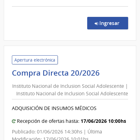
Franci
comp
Dorre
Licit
Abre
en la co
Ingresar
3/20
|
Admin
de
Servi
Apertura electrónica
de
Instituto
Compra Directa 20/2026
Salu
Nacional
del
Instituto Nacional de Inclusion Social Adolescente |
de
Esta
Instituto Nacional de Inclusion Social Adolescente
Inclusion
|
Social
Labor
ADQUISICIÓN DE INSUMOS MÉDICOS
Adolescen
Quím
Indus
|
17/06/2026 10:00hs
Recepción de ofertas hasta:
Franc
Instituto
Publicado: 01/06/2026 14:30hs | Última
Dorr
Nacional
Modificación: 17/06/2026 10:01hs