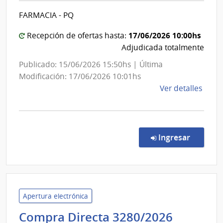
Salud
FARMACIA - PQ
del
Estado
17/06/2026 10:00hs
Recepción de ofertas hasta:
|
Adjudicada totalmente
Hospital
Publicado: 15/06/2026 15:50hs | Última
Maciel
Modificación: 17/06/2026 10:01hs
de
Ver detalles
la
comp
Comp
Direc
en la co
Ingresar
990/
|
Admin
de
Servi
Apertura electrónica
de
Adminis
Compra Directa 3280/2026
Salu