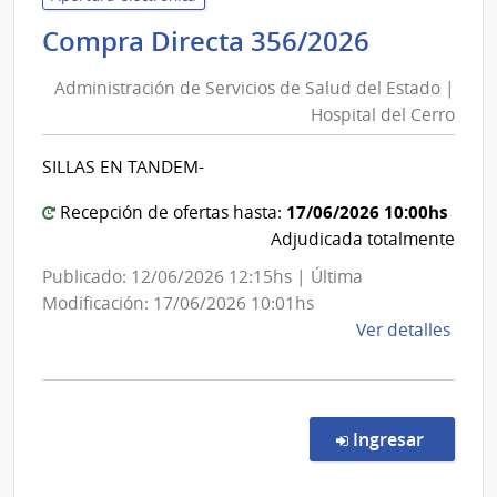
de
Administ
Compra Directa 356/2026
Salu
de
del
Administración de Servicios de Salud del Estado |
Servicios
Esta
Hospital del Cerro
de
|
Salud
Hospi
SILLAS EN TANDEM-
del
Dr.
Gust
Estado
17/06/2026 10:00hs
Recepción de ofertas hasta:
Saint
|
Adjudicada totalmente
Bois
Hospital
Publicado: 12/06/2026 12:15hs | Última
del
Modificación: 17/06/2026 10:01hs
Cerro
de
Ver detalles
la
comp
Comp
Direc
en la co
Ingresar
356/
|