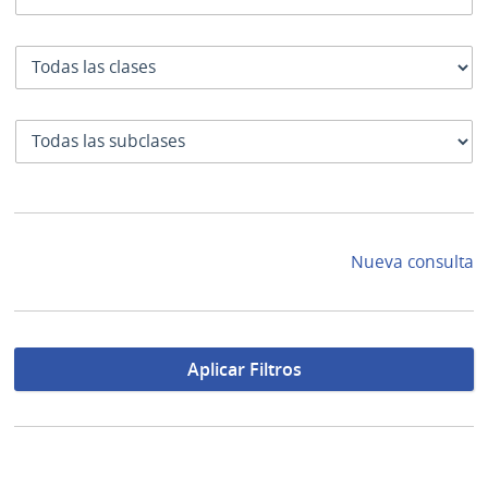
Clase
SubClase
Nueva consulta
Aplicar Filtros