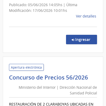
Mizraji
Publicado: 05/06/2026 14:05hs | Última
Modificación: 17/06/2026 10:01hs
de
Ver detalles
la
comp
Comp
Direc
en la co
Ingresar
9350
|
Admin
de
Servi
Apertura electrónica
de
Minis
Concurso de Precios 56/2026
Salu
del
del
Ministerio del Interior | Dirección Nacional de
Inter
Esta
Sanidad Policial
|
|
Direc
Insti
RESTAURACIÓN DE 2 CLARABOYAS UBICADAS EN