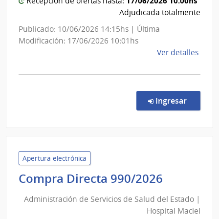
17/06/2026 10:00hs
Recepción de ofertas hasta:
Adjudicada totalmente
Publicado: 10/06/2026 14:15hs | Última
Modificación: 17/06/2026 10:01hs
de
Ver detalles
la
comp
Comp
Direc
en la co
Ingresar
85/2
|
Minis
de
Ambi
Apertura electrónica
|
Administ
Compra Directa 990/2026
Direc
de
Gene
Administración de Servicios de Salud del Estado |
Servicios
de
Hospital Maciel
de
Secre