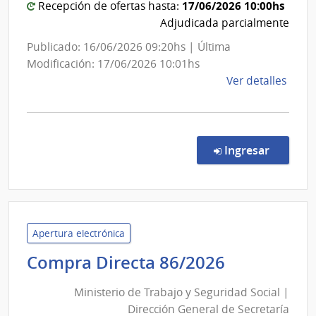
17/06/2026 10:00hs
Recepción de ofertas hasta:
Adjudicada parcialmente
Publicado: 16/06/2026 09:20hs | Última
Modificación: 17/06/2026 10:01hs
de
Ver detalles
la
comp
Comp
Direc
en la c
Ingresar
248/
|
Admin
de
Servi
Apertura electrónica
de
Ministerio
Compra Directa 86/2026
Salu
de
del
Ministerio de Trabajo y Seguridad Social |
Trabajo
Esta
Dirección General de Secretaría