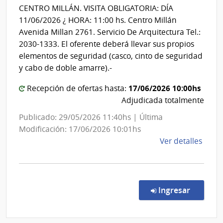
Nacio
Nal.
CENTRO MILLÁN. VISITA OBLIGATORIA: DÍA
Reum
de
11/06/2026 ¿ HORA: 11:00 hs. Centro Millán
Prof.
Sani
Avenida Millan 2761. Servicio De Arquitectura Tel.:
Mois
Polici
2030-1333. El oferente deberá llevar sus propios
Mizra
elementos de seguridad (casco, cinto de seguridad
y cabo de doble amarre).-
17/06/2026 10:00hs
Recepción de ofertas hasta:
Adjudicada totalmente
Publicado: 29/05/2026 11:40hs | Última
Modificación: 17/06/2026 10:01hs
de
Ver detalles
la
comp
Conc
de
en la co
Ingresar
Preci
56/2