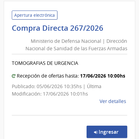
de
Trab
Apertura electrónica
y
Minister
Compra Directa 267/2026
Segu
de
Socia
Ministerio de Defensa Nacional | Dirección
Defensa
|
Nacional de Sanidad de las Fuerzas Armadas
Nacional
Direc
|
Gene
TOMOGRAFIAS DE URGENCIA
Direcció
de
Secre
Nacional
17/06/2026 10:00hs
Recepción de ofertas hasta:
de
Publicado: 05/06/2026 10:35hs | Última
Sanidad
Modificación: 17/06/2026 10:01hs
de
de
Ver detalles
las
la
Fuerzas
comp
Armadas
Comp
Direc
en la c
Ingresar
267/