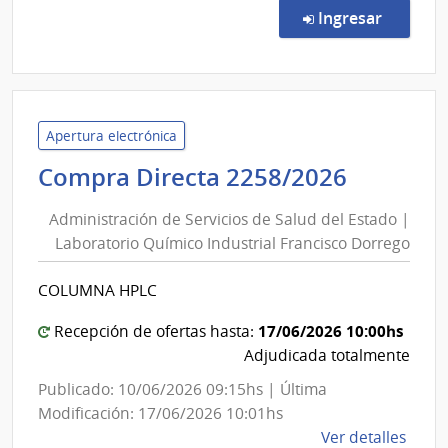
Direc
en la c
Ingresar
522/
|
Inte
de
Pays
Apertura electrónica
|
Adminis
Compra Directa 2258/2026
Inte
de
de
Administración de Servicios de Salud del Estado |
Servici
Pays
Laboratorio Químico Industrial Francisco Dorrego
de
Salud
COLUMNA HPLC
del
Estado
17/06/2026 10:00hs
Recepción de ofertas hasta:
|
Adjudicada totalmente
Laborat
Publicado: 10/06/2026 09:15hs | Última
Químic
Modificación: 17/06/2026 10:01hs
Industri
de
Ver detalles