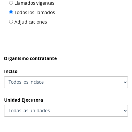
Filtro tipo
Llamados vigentes
por
de
fecha
Todos los llamados
de
publicación
Adjudicaciones
modif
Organismo contratante
Inciso
Unidad Ejecutora