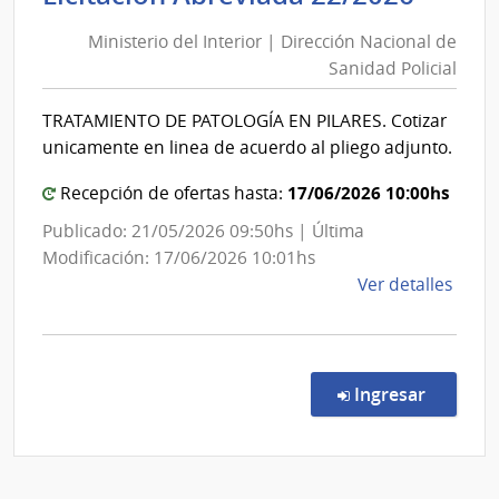
|
del
Facul
Ministerio del Interior | Dirección Nacional de
Inter
de
Sanidad Policial
|
Odon
Direc
TRATAMIENTO DE PATOLOGÍA EN PILARES. Cotizar
Nacio
unicamente en linea de acuerdo al pliego adjunto.
de
Sani
17/06/2026 10:00hs
Recepción de ofertas hasta:
Polici
Publicado: 21/05/2026 09:50hs | Última
Modificación: 17/06/2026 10:01hs
de
Ver detalles
la
comp
Licit
Abre
en la co
Ingresar
22/2
|
Minis
del