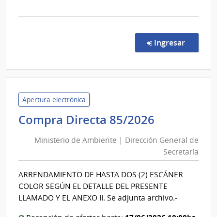
Francis
la
Dorreg
comp
Comp
Direc
en la co
Ingresar
2258
|
Admin
de
Servi
Apertura electrónica
de
Ministerio
Compra Directa 85/2026
Salu
de
del
Ministerio de Ambiente | Dirección General de
Ambiente
Esta
Secretaría
|
|
Dirección
Labor
ARRENDAMIENTO DE HASTA DOS (2) ESCÁNER
General
Quím
COLOR SEGÚN EL DETALLE DEL PRESENTE
Indus
de
LLAMADO Y EL ANEXO II. Se adjunta archivo.-
Franc
Secretaría
Dorr