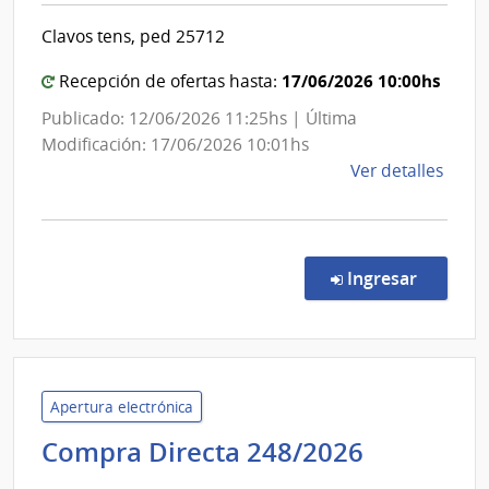
Salud
Cent
Clavos tens, ped 25712
del
Depa
de
Estado
17/06/2026 10:00hs
Recepción de ofertas hasta:
Dura
|
Publicado: 12/06/2026 11:25hs | Última
Centro
Modificación: 17/06/2026 10:01hs
Hospita
de
Ver detalles
Pereira
la
Rossell
comp
Comp
Direc
en la co
Ingresar
9617
|
Admin
de
Servi
Apertura electrónica
de
Administ
Compra Directa 248/2026
Salu
de
del