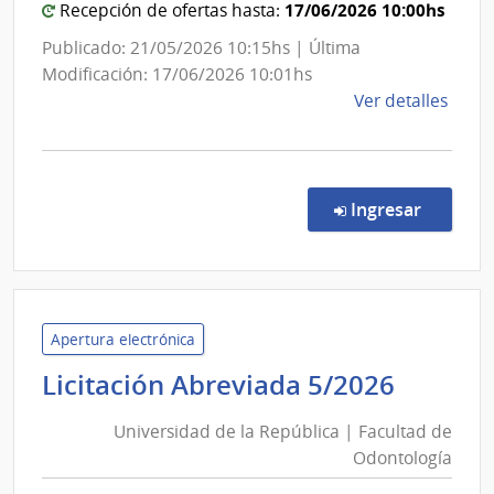
Socia
Sanidad
17/06/2026 10:00hs
Recepción de ofertas hasta:
Adol
Policial
Publicado: 21/05/2026 10:15hs | Última
Modificación: 17/06/2026 10:01hs
de
Ver detalles
la
comp
Licit
Públi
en la co
Ingresar
6/20
|
Minis
del
Inter
Apertura electrónica
|
Univer
Licitación Abreviada 5/2026
Direc
de
Naci
Universidad de la República | Facultad de
la
de
Odontología
Repúbl
Sani