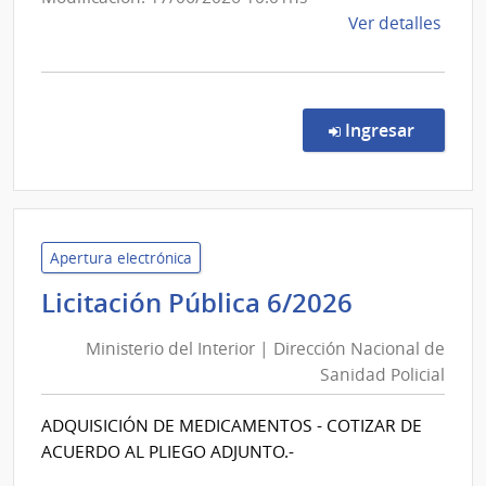
de
de
Ver detalles
Inclusion
la
Social
comp
Adolescen
Comp
Direc
en la co
Ingresar
20/2
|
Insti
Naci
de
Apertura electrónica
Inclu
Ministeri
Licitación Pública 6/2026
Socia
del
Adol
Ministerio del Interior | Dirección Nacional de
Interior
|
Sanidad Policial
|
Insti
Dirección
Naci
ADQUISICIÓN DE MEDICAMENTOS - COTIZAR DE
Nacional
de
ACUERDO AL PLIEGO ADJUNTO.-
Inclu
de