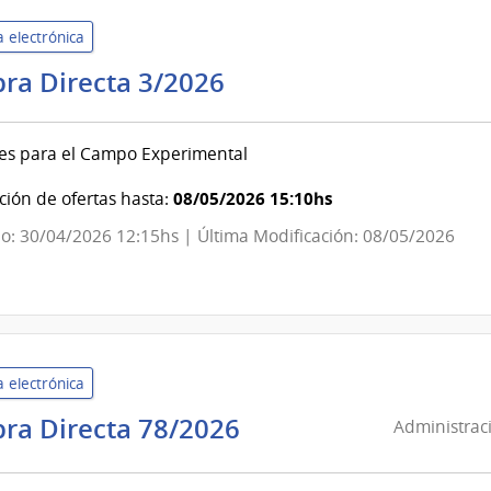
 electrónica
Universidad
ra Directa 3/2026
de
la
es para el Campo Experimental
República
|
08/05/2026 15:10hs
ión de ofertas hasta:
Instituto
o: 30/04/2026 12:15hs | Última Modificación: 08/05/2026
de
Higiene
 electrónica
Administración
ra Directa 78/2026
Administraci
de
Servicios