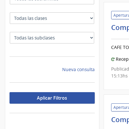
Apertura
Clase
Comp
SubClase
CAFE T
Recepc
Publicad
Nueva consulta
15:13hs
Aplicar Filtros
Apertura
Comp