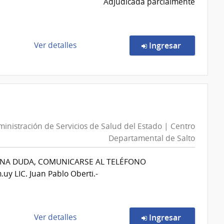
Adjudicada parcialmente
de
Salud
del
Estado
de
en la comp
Ver detalles
Ingresar
|
la
Centro
compra
Departamental
Compra
de
Directa
Salto
7087/2026
|
inistración de Servicios de Salud del Estado | Centro
Administración
Departamental de Salto
de
Servicios
UNA DUDA, COMUNICARSE AL TELÉFONO
de
y LIC. Juan Pablo Oberti.-
Salud
del
Estado
|
de
en la comp
Ver detalles
Ingresar