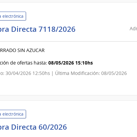
 electrónica
Administración
ra Directa 7118/2026
Adm
de
Servicios
ORRADO SIN AZUCAR
de
Salud
08/05/2026 15:10hs
ión de ofertas hasta:
del
o: 30/04/2026 12:50hs | Última Modificación: 08/05/2026
Estado
|
Centro
Departamental
de
 electrónica
Rocha
Universidad
ra Directa 60/2026
de