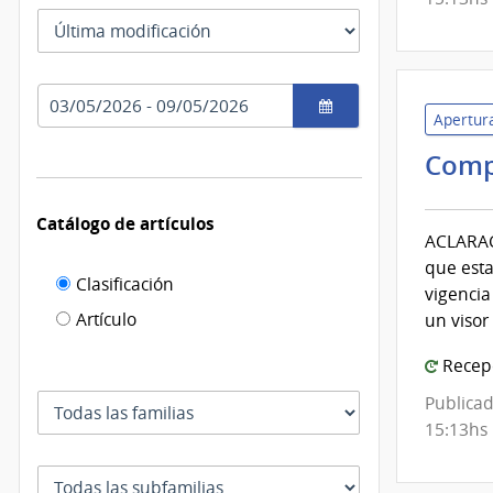
las
Tipo
fechas
como
de
se
fecha
usan
Rango
por
Apertura
de
el
fechas
cual
Comp
se
filtra
Catálogo de artículos
ACLARACI
que esta
Filtro de
Clasificación
vigencia
catálogo
Artículo
un visor
de
Recepc
artículos
Familia
Publicad
15:13hs
Subfamilia