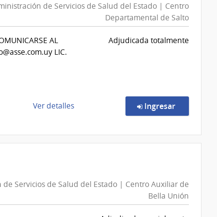
inistración de Servicios de Salud del Estado | Centro
Departamental de Salto
COMUNICARSE AL
Adjudicada totalmente
@asse.com.uy LIC.
de
en la comp
Ver detalles
Ingresar
la
compra
Compra
Directa
515/2026
|
 de Servicios de Salud del Estado | Centro Auxiliar de
Administración
Bella Unión
de
Servicios