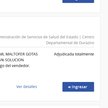
Psicología
la
compra
Compra
Directa
6735/2026
|
inistración de Servicios de Salud del Estado | Centro
Administración
Departamental de Durazno
de
Servicios
I/ ML MALTOFER GOTAS
Adjudicada totalmente
de
0,5% SOLUCION
Salud
go del vendedor.
del
Estado
|
Red
de
en la comp
Ver detalles
Ingresar
de
la
Atención
compra
Primaria
Compra
de