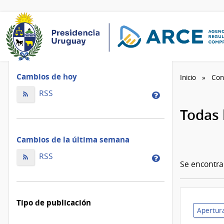
Cambios de hoy
Inicio
Con
Cambios
RSS
Cambios
de
de
Todas 
hoy
la
ordenados
de
Cambios de la última semana
por
hoy
fecha
Cambios
ordenados
RSS
Cambios
de
Se encontr
de
por
de
modificación
la
fecha
la
última
de
última
Tipo de publicación
semana
modificación
semana
Apertura
ordenados