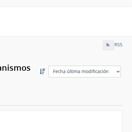
RSS
ganismos
Ordernar
descendente:
Ordenar