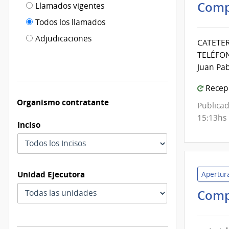
Filtro tipo
Comp
Llamados vigentes
por
de
fecha
Todos los llamados
de
publicación
Adjudicaciones
CATETER
modificación
TELÉFON
Juan Pab
Recepc
Organismo contratante
Publicad
15:13hs
Inciso
Unidad Ejecutora
Apertura
Comp