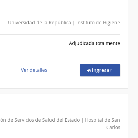
Directa
San
183/2026
José
|
Universidad de la República | Instituto de Higiene
Administración
de
Servicios
Adjudicada totalmente
de
Salud
del
Estado
de
en la comp
Ver detalles
Ingresar
|
la
Centro
compra
Departamental
Compra
de
Directa
Durazno
3/2026
|
ón de Servicios de Salud del Estado | Hospital de San
Universidad
Carlos
de
la