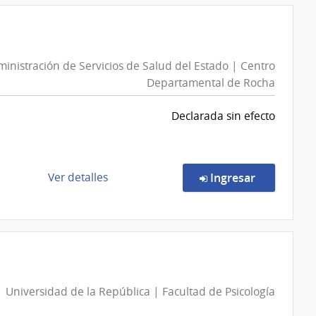
Compra
Directa
7068/2026
|
inistración de Servicios de Salud del Estado | Centro
Administración
Departamental de Rocha
de
Servicios
Declarada sin efecto
de
Salud
del
Estado
de
en la comp
Ver detalles
Ingresar
|
la
Hospital
compra
de
Compra
San
Directa
Carlos
7118/2026
|
Universidad de la República | Facultad de Psicología
Administración
de