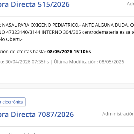
Administración
ra Directa 515/2026
Adm
de
Servicios
 NASAL PARA OXIGENO PEDIATRICO.- ANTE ALGUNA DUDA, 
de
O 47323140/3144 INTERNO 304/305 centrodemateriales.salto
Salud
lo Oberti.-
del
Estado
08/05/2026 15:10hs
ión de ofertas hasta:
|
o: 30/04/2026 07:35hs | Última Modificación: 08/05/2026
Centro
Departamental
de
Salto
 electrónica
Administración
ra Directa 7087/2026
Administración
de
Servicios