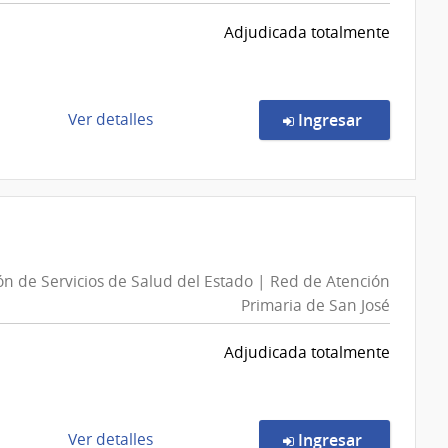
Servicios
Adjudicada totalmente
de
Salud
del
Estado
de
en la comp
Ver detalles
Ingresar
|
la
Centro
compra
Departamental
Compra
de
Directa
Rocha
60/2026
|
ón de Servicios de Salud del Estado | Red de Atención
Universidad
Primaria de San José
de
la
Adjudicada totalmente
República
|
Facultad
de
de
en la comp
Ver detalles
Ingresar