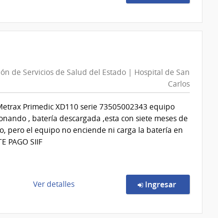
Centro
la
Auxiliar
compra
de
Compra
Bella
Directa
Unión
514/2026
|
ón de Servicios de Salud del Estado | Hospital de San
Administración
Carlos
de
Servicios
a Metrax Primedic XD110 serie 73505002343 equipo
de
onando , batería descargada ,esta con siete meses de
Salud
, pero el equipo no enciende ni carga la batería en
del
TE PAGO SIIF
Estado
|
Centro
Departamental
de
en la comp
Ver detalles
Ingresar
de
la
Salto
compra