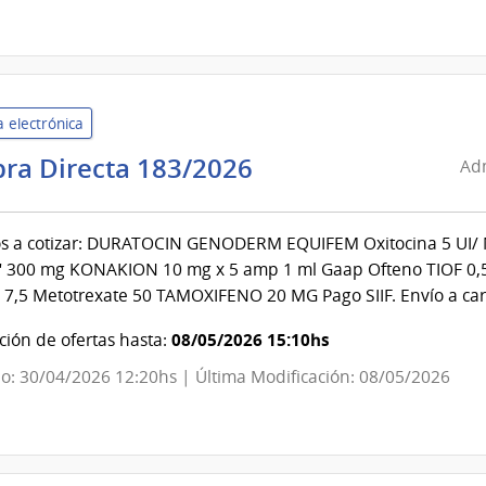
|
Red
de
Atención
 electrónica
Primaria
de
Administración
ra Directa 183/2026
Adm
San
de
José
Servicios
os a cotizar: DURATOCIN GENODERM EQUIFEM Oxitocina 5 U
de
C" 300 mg KONAKION 10 mg x 5 amp 1 ml Gaap Ofteno TIOF 
Salud
7,5 Metotrexate 50 TAMOXIFENO 20 MG Pago SIIF. Envío a car
del
Estado
08/05/2026 15:10hs
ión de ofertas hasta:
|
o: 30/04/2026 12:20hs | Última Modificación: 08/05/2026
Centro
Departamental
de
Durazno