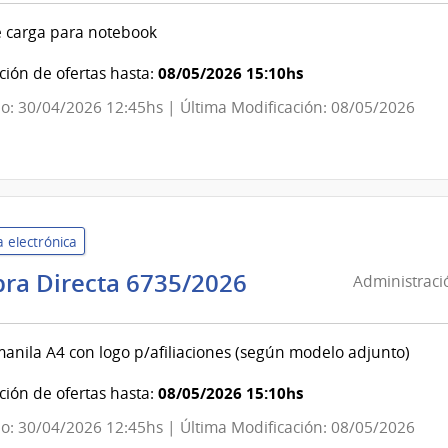
la
e carga para notebook
República
|
08/05/2026 15:10hs
ión de ofertas hasta:
Facultad
o: 30/04/2026 12:45hs | Última Modificación: 08/05/2026
de
Psicología
 electrónica
Administración
ra Directa 6735/2026
Administraci
de
Servicios
anila A4 con logo p/afiliaciones (según modelo adjunto)
de
Salud
08/05/2026 15:10hs
ión de ofertas hasta:
del
o: 30/04/2026 12:45hs | Última Modificación: 08/05/2026
Estado