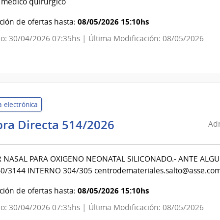
 medico quirúrgico
de
Salud
08/05/2026 15:10hs
ión de ofertas hasta:
del
o: 30/04/2026 07:35hs | Última Modificación: 08/05/2026
Estado
|
Centro
Auxiliar
de
 electrónica
Bella
Unión
Administración
ra Directa 514/2026
Adm
de
Servicios
 NASAL PARA OXIGENO NEONATAL SILICONADO.- ANTE ALG
de
/3144 INTERNO 304/305 centrodemateriales.salto@asse.com.u
Salud
del
08/05/2026 15:10hs
ión de ofertas hasta:
Estado
o: 30/04/2026 07:35hs | Última Modificación: 08/05/2026
|