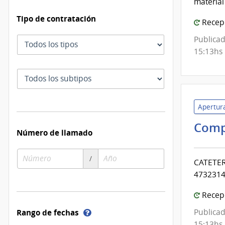
material
Tipo de contratación
Recepc
Publicad
Tipo
15:13hs
de
contratación
Subtipo
de
contratación
Apertura
Comp
Número de llamado
Número
Año
/
CATETER
de
de
47323140
compra
compra
Recepc
Ayuda
Rango de fechas
Publicad
sobre
15:13hs