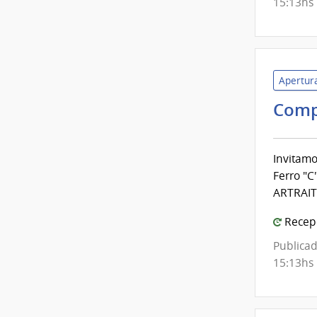
15:13hs
Apertura
Comp
Invitam
Ferro "
ARTRAIT 
Recepc
Publicad
15:13hs