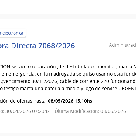
Centro
Departamental
de
Salto
 electrónica
Administración
ra Directa 7068/2026
Administraci
de
Servicios
ÓN service o reparación ,de desfribrilador ,monitor , marc
de
 en emergencia, en la madrugada se quiso usar no esta funci
Salud
 ,(vencimiento 30/11/2026) cable de corriente 220 funcionando
del
 o testigo marca una batería a media y logo de service URGEN
Estado
|
08/05/2026 15:10hs
ión de ofertas hasta:
Hospital
o: 30/04/2026 07:20hs | Última Modificación: 08/05/2026
de
San
Carlos