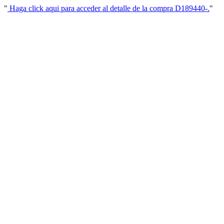
"
Haga click aqui para acceder al detalle de la compra D189440-.
"