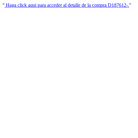
"
Haga click aqui para acceder al detalle de la compra D187612-.
"