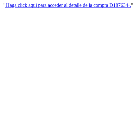
"
Haga click aqui para acceder al detalle de la compra D187634-.
"