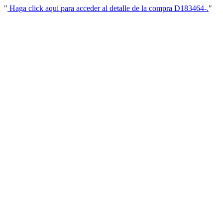
"
Haga click aqui para acceder al detalle de la compra D183464-.
"